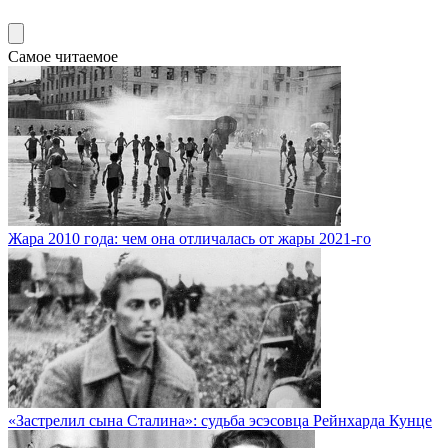
Самое читаемое
Жара 2010 года: чем она отличалась от жары 2021-го
«Застрелил сына Сталина»: судьба эсэсовца Рейнхарда Кунце