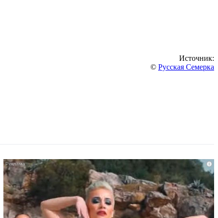
Источник:
©
Русская Семерка
i