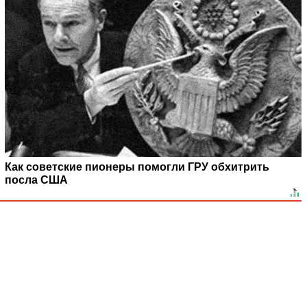
Как советские пионеры помогли ГРУ обхитрить
посла США