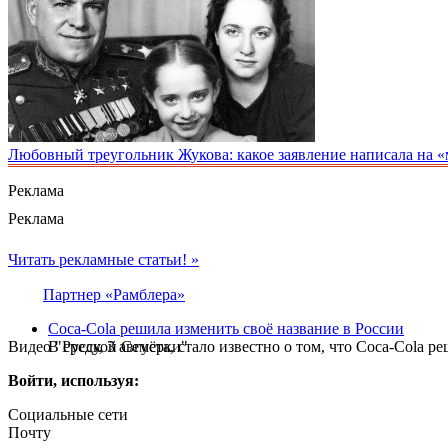
Любовный треугольник Жукова: какое заявление написала на 
Реклама
Реклама
Читать рекламные статьи! »
Партнер «Рамблера»
Coca-Cola решила изменить своё название в России
Видео "Русской Семёрки"
В среду, 3 августа, стало известно о том, что Coca-Cola
Войти, используя:
Социальные сети
Почту