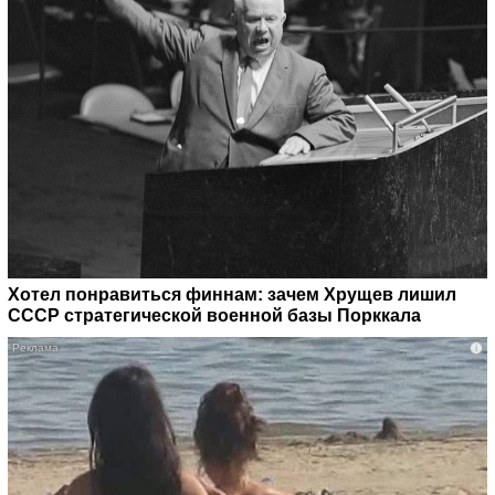
Хотел понравиться финнам: зачем Хрущев лишил
СССР стратегической военной базы Порккала
i