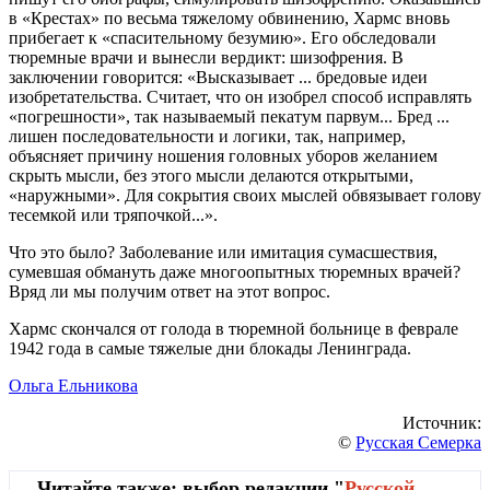
в «Крестах» по весьма тяжелому обвинению, Хармс вновь
прибегает к «спасительному безумию». Его обследовали
тюремные врачи и вынесли вердикт: шизофрения. В
заключении говорится: «Высказывает ... бредовые идеи
изобретательства. Считает, что он изобрел способ исправлять
«погрешности», так называемый пекатум парвум... Бред ...
лишен последовательности и логики, так, например,
объясняет причину ношения головных уборов желанием
скрыть мысли, без этого мысли делаются открытыми,
«наружными». Для сокрытия своих мыслей обвязывает голову
тесемкой или тряпочкой...».
Что это было? Заболевание или имитация сумасшествия,
сумевшая обмануть даже многоопытных тюремных врачей?
Вряд ли мы получим ответ на этот вопрос.
Хармс скончался от голода в тюремной больнице в феврале
1942 года в самые тяжелые дни блокады Ленинграда.
Ольга Ельникова
Источник:
©
Русская Семерка
Читайте также: выбор редакции "
Русской