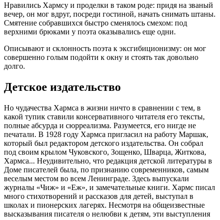
Нравились Хармсу и проделки в таком роде: придя на званый
вечер, он мог вдруг, посреди гостиной, начать снимать штаны.
Смятение собравшихся быстро сменялось смехом: под
верхними брюками у поэта оказывались еще одни.
Описывают и склонность поэта к эксгибиционизму: он мог
совершенно голым подойти к окну и стоять так довольно
долго.
Детское издательство
Но чудачества Хармса в жизни ничто в сравнении с тем, в
какой тупик ставили консервативного читателя его тексты,
полные абсурда и сюрреализма. Разумеется, его нигде не
печатали. В 1928 году Хармса пригласил на работу Маршак,
который был редактором детского издательства. Он собрал
под своим крылом Чуковского, Зощенко, Шварца, Житкова,
Хармса... Неудивительно, что редакция детской литературы в
Доме писателей была, по признанию современников, самым
веселым местом во всем Ленинграде. Здесь выпускали
журналы «Чиж» и «Еж», и замечательные книги. Хармс писал
много стихотворений и рассказов для детей, выступал в
школах и пионерских лагерях. Несмотря на общеизвестные
высказывания писателя о нелюбви к детям, эти выступления