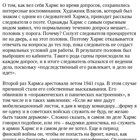
О том, как вел себя Хармс во время допросов, сохранились
интересные воспоминания. Художник Власов, который был
знаком с одним из следователей Хармса, приводит рассказы
следователя о поэте. Однажды Хармс с самым серьезным
видом заявил, что нормальному течению допроса мешает...
половик у порога. Почему? Силуэт следователя проецируется
не на дверь, а на этот половик. Поэтому Хармс отказывается
отвечать на вопросы до тех пор, пока следователь не создаст
нормальных условий для работы. В результате половик был
выброшен из кабинета. Такого рода сцены происходили на
каждом допросе, и в итоге следователь отказался от ведения
дела, поскольку «подследственный его развлекает, и дело не
идет».
Второй раз Хармса арестовали летом 1941 года. В этом случае
причиной стали его собственные высказывания. Его
обвиняли в «пораженческих и панических настроениях», в
том числе и в таких заявлениях: «Если же мне дадут
мобилизационный листок, я дам в морду командиру...;форму я
не одену и в советских войсках служить не буду, не желаю
быть таким дерьмом». Сложно сказать, в самом ли деле Хармс
говорил подобное, или это – выдумки доносчика, но служить
в армии Хармс и в самом деле не хотел. Еще в период
финской войны он, чтобы не попасть на фронт, начал, как
пишут его биографы, симулировать шизофрению. Оказавшись