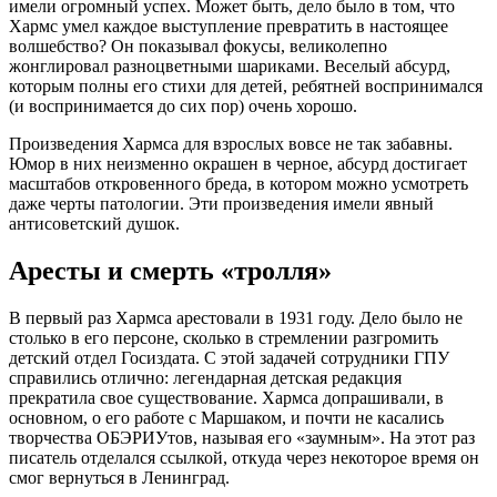
имели огромный успех. Может быть, дело было в том, что
Хармс умел каждое выступление превратить в настоящее
волшебство? Он показывал фокусы, великолепно
жонглировал разноцветными шариками. Веселый абсурд,
которым полны его стихи для детей, ребятней воспринимался
(и воспринимается до сих пор) очень хорошо.
Произведения Хармса для взрослых вовсе не так забавны.
Юмор в них неизменно окрашен в черное, абсурд достигает
масштабов откровенного бреда, в котором можно усмотреть
даже черты патологии. Эти произведения имели явный
антисоветский душок.
Аресты и смерть «тролля»
В первый раз Хармса арестовали в 1931 году. Дело было не
столько в его персоне, сколько в стремлении разгромить
детский отдел Госиздата. С этой задачей сотрудники ГПУ
справились отлично: легендарная детская редакция
прекратила свое существование. Хармса допрашивали, в
основном, о его работе с Маршаком, и почти не касались
творчества ОБЭРИУтов, называя его «заумным». На этот раз
писатель отделался ссылкой, откуда через некоторое время он
смог вернуться в Ленинград.