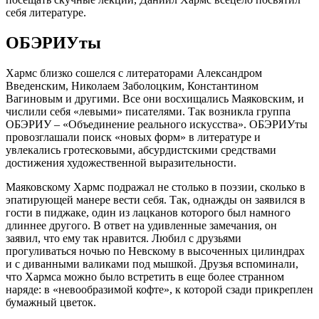
себя литературе.
ОБЭРИУты
Хармс близко сошелся с литераторами Александром
Введенским, Николаем Заболоцким, Константином
Вагиновым и другими. Все они восхищались Маяковским, и
числили себя «левыми» писателями. Так возникла группа
ОБЭРИУ – «Объединение реального искусства». ОБЭРИУты
провозглашали поиск «новых форм» в литературе и
увлекались гротесковыми, абсурдистскими средствами
достижения художественной выразительности.
Маяковскому Хармс подражал не столько в поэзии, сколько в
эпатирующей манере вести себя. Так, однажды он заявился в
гости в пиджаке, один из лацканов которого был намного
длиннее другого. В ответ на удивленные замечания, он
заявил, что ему так нравится. Любил с друзьями
прогуливаться ночью по Невскому в высоченных цилиндрах
и с диванными валиками под мышкой. Друзья вспоминали,
что Хармса можно было встретить в еще более странном
наряде: в «невообразимой кофте», к которой сзади прикреплен
бумажный цветок.