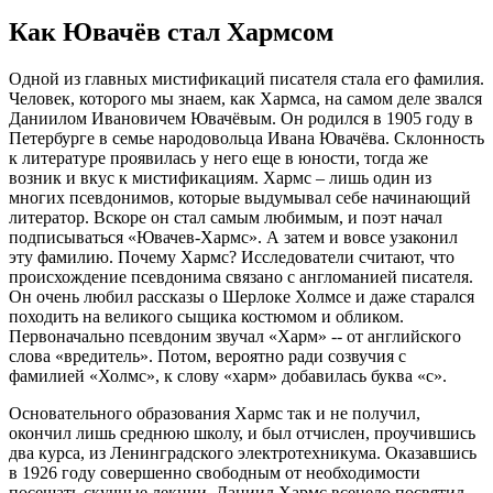
Как Ювачёв стал Хармсом
Одной из главных мистификаций писателя стала его фамилия.
Человек, которого мы знаем, как Хармса, на самом деле звался
Даниилом Ивановичем Ювачёвым. Он родился в 1905 году в
Петербурге в семье народовольца Ивана Ювачёва. Склонность
к литературе проявилась у него еще в юности, тогда же
возник и вкус к мистификациям. Хармс – лишь один из
многих псевдонимов, которые выдумывал себе начинающий
литератор. Вскоре он стал самым любимым, и поэт начал
подписываться «Ювачев-Хармс». А затем и вовсе узаконил
эту фамилию. Почему Хармс? Исследователи считают, что
происхождение псевдонима связано с англоманией писателя.
Он очень любил рассказы о Шерлоке Холмсе и даже старался
походить на великого сыщика костюмом и обликом.
Первоначально псевдоним звучал «Харм» -- от английского
слова «вредитель». Потом, вероятно ради созвучия с
фамилией «Холмс», к слову «харм» добавилась буква «с».
Основательного образования Хармс так и не получил,
окончил лишь среднюю школу, и был отчислен, проучившись
два курса, из Ленинградского электротехникума. Оказавшись
в 1926 году совершенно свободным от необходимости
посещать скучные лекции, Даниил Хармс всецело посвятил