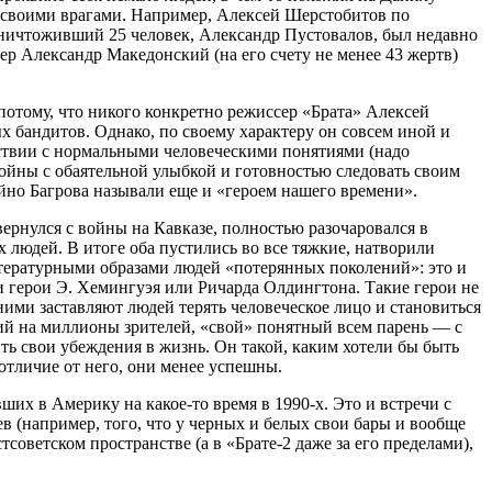
 своими врагами. Например, Алексей Шерстобитов по
уничтоживший 25 человек, Александр Пустовалов, был недавно
р Александр Македонский (на его счету не менее 43 жертв)
отому, что никого конкретно режиссер «Брата» Алексей
ых бандитов. Однако, по своему характеру он совсем иной и
етствии с нормальными человеческими понятиями (надо
войны с обаятельной улыбкой и готовностью следовать своим
но Багрова называли еще и «героем нашего времени».
рнулся с войны на Кавказе, полностью разочаровался в
х людей. В итоге оба пустились во все тяжкие, натворили
итературными образами людей «потерянных поколений»: это и
и герои Э. Хемингуэя или Ричарда Олдингтона. Такие герои не
ними заставляют людей терять человеческое лицо и становиться
жий на миллионы зрителей, «свой» понятный всем парень — с
ить свои убеждения в жизнь. Он такой, каким хотели бы быть
 отличие от него, они менее успешны.
ших в Америку на какое-то время в 1990-х. Это и встречи с
(например, того, что у черных и белых свои бары и вообще
советском пространстве (а в «Брате-2 даже за его пределами),