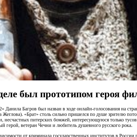
 деле был прототипом героя фи
2» Данила Багров был назван в ходе онлайн-голосования на стр
а Жеглова). «Брат» столь сильно пришелся по душе зрителю пот
ен, несчастных питерских бомжей, интересующуюся только тусо
ый герой, ветеран Чечни и любитель душевного русского рока.
 зависимости от криминала государственных институтов в России