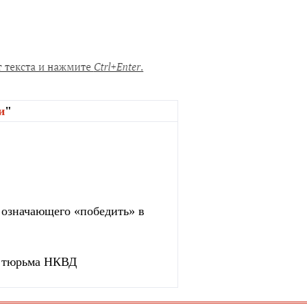
и
"
, означающего «победить» в
ая тюрьма НКВД