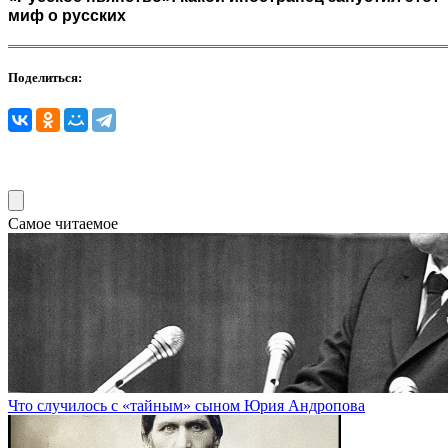
миф о русских
Поделиться:
Самое читаемое
Что случилось с «тайным» сыном Юрия Андропова