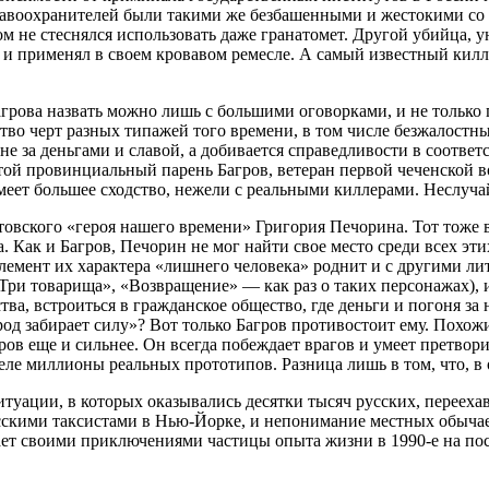
равоохранителей были такими же безбашенными и жестокими со
м не стеснялся использовать даже гранатомет. Другой убийца, 
и применял в своем кровавом ремесле. А самый известный килле
ова назвать можно лишь с большими оговорками, и не только п
ство черт разных типажей того времени, в том числе безжалостн
 не за деньгами и славой, а добивается справедливости в соотв
остой провинциальный парень Багров, ветеран первой чеченской 
ет большее сходство, нежели с реальными киллерами. Неслучай
вского «героя нашего времени» Григория Печорина. Тот тоже ве
 Как и Багров, Печорин не мог найти свое место среди всех эти
 элемент их характера «лишнего человека» роднит и с другими л
Три товарища», «Возвращение» — как раз о таких персонажах), 
а, встроиться в гражданское общество, где деньги и погоня за 
род забирает силу»? Вот только Багров противостоит ему. Похо
ров еще и сильнее. Он всегда побеждает врагов и умеет претвор
 деле миллионы реальных прототипов. Разница лишь в том, что, в
туации, в которых оказывались десятки тысяч русских, переехав
кими таксистами в Нью-Йорке, и непонимание местных обычаев 
нает своими приключениями частицы опыта жизни в 1990-е на пост