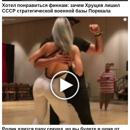
Хотел понравиться финнам: зачем Хрущев лишил
СССР стратегической военной базы Порккала
i
Ролик длится пару секунд, но вы будете в шоке от