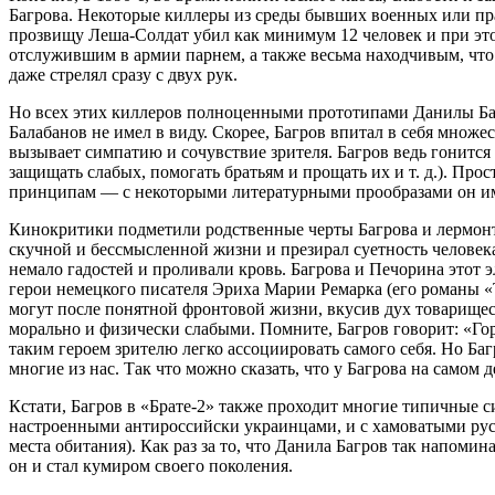
Багрова. Некоторые киллеры из среды бывших военных или п
прозвищу Леша-Солдат убил как минимум 12 человек и при это
отслужившим в армии парнем, а также весьма находчивым, что 
даже стрелял сразу с двух рук.
Но всех этих киллеров полноценными прототипами Данилы Багр
Балабанов не имел в виду. Скорее, Багров впитал в себя множе
вызывает симпатию и сочувствие зрителя. Багров ведь гонится
защищать слабых, помогать братьям и прощать их и т. д.). Пр
принципам — с некоторыми литературными прообразами он име
Кинокритики подметили родственные черты Багрова и лермонто
скучной и бессмысленной жизни и презирал суетность человека.
немало гадостей и проливали кровь. Багрова и Печорина этот
герои немецкого писателя Эриха Марии Ремарка (его романы «
могут после понятной фронтовой жизни, вкусив дух товариществ
морально и физически слабыми. Помните, Багров говорит: «Го
таким героем зрителю легко ассоциировать самого себя. Но Баг
многие из нас. Так что можно сказать, что у Багрова на самом
Кстати, Багров в «Брате-2» также проходит многие типичные си
настроенными антироссийски украинцами, и с хамоватыми русс
места обитания). Как раз за то, что Данила Багров так напоми
он и стал кумиром своего поколения.