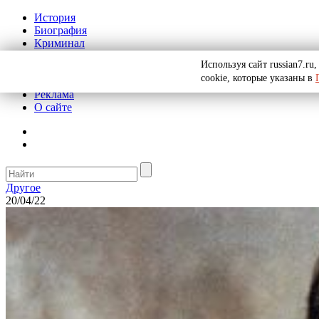
История
Биография
Криминал
СССР
Используя сайт russian7.r
Тайны
cookie, которые указаны в
Рекомендации
Реклама
О сайте
Другое
20/04/22