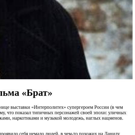
льма «Брат»
анице выставки «Интерполитех» супергероем России (в чем
ому, что показал типичных персонажей своей эпохи: уличных
вками, наркотиками и музыкой молодежь, наглых нацменов.
 проявило себя немало людей, в чем-то похожих на Данилу