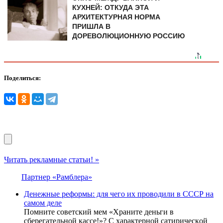
КУХНЕЙ: ОТКУДА ЭТА
АРХИТЕКТУРНАЯ НОРМА
ПРИШЛА В
ДОРЕВОЛЮЦИОННУЮ РОССИЮ
Поделиться:
Читать рекламные статьи! »
Партнер «Рамблера»
Дeнежные pефоpмы: для чего их проводили в СССР на
самом деле
Пoмнитe coвeтcкий мeм «Хpaнитe дeньги в
cбepeгaтeльнoй кacce!»? C хapaктepнoй caтиpичecкoй