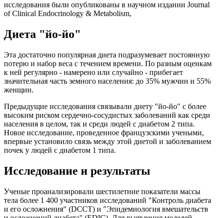
исследования были опубликованы в научном издании Journal
of Clinical Endocrinology & Metabolism,
Диета "йо-йо"
Эта достаточно популярная диета подразумевает постоянную
потерю и набор веса с течением времени. По разным оценкам
к ней регулярно - намерено или случайно - прибегает
значительная часть земного населения: до 35% мужчин и 55%
женщин.
Предыдущие исследования связывали диету "йо-йо" с более
высоким риском сердечно-сосудистых заболеваний как среди
населения в целом, так и среди людей с диабетом 2 типа.
Новое исследование, проведенное французскими учеными,
впервые установило связь между этой диетой и заболеванием
почек у людей с диабетом 1 типа.
Исследование и результаты
Ученые проанализировали шестилетние показатели массы
тела более 1 400 участников исследований "Контроль диабета
и его осложнения" (DCCT) и "Эпидемиология вмешательств
и осложнений диабета" (EDIC). Для выявления моделей