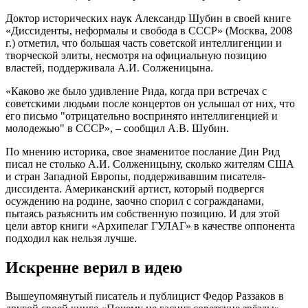
Доктор исторических наук Александр Шубин в своей книге
«Диссиденты, неформалы и свобода в СССР» (Москва, 2008
г.) отметил, что большая часть советской интеллигенции и
творческой элиты, несмотря на официальную позицию
властей, поддерживала А.И. Солженицына.
«Каково же было удивление Рида, когда при встречах с
советскими людьми после концертов он услышал от них, что
его письмо "отрицательно воспринято интеллигенцией и
молодежью" в СССР», – сообщил А.В. Шубин.
По мнению историка, свое знаменитое послание Дин Рид
писал не столько А.И. Солженицыну, сколько жителям США
и стран Западной Европы, поддерживавшим писателя-
диссидента. Американский артист, который подвергся
осуждению на родине, заочно спорил с согражданами,
пытаясь разъяснить им собственную позицию. И для этой
цели автор книги «Архипелаг ГУЛАГ» в качестве оппонента
подходил как нельзя лучше.
Искренне верил в идею
Вышеупомянутый писатель и публицист Федор Раззаков в