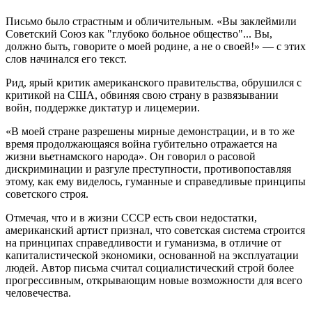
Письмо было страстным и обличительным. «Вы заклеймили
Советский Союз как "глубоко больное общество"... Вы,
должно быть, говорите о моей родине, а не о своей!» — с этих
слов начинался его текст.
Рид, ярый критик американского правительства, обрушился с
критикой на США, обвиняя свою страну в развязывании
войн, поддержке диктатур и лицемерии.
«В моей стране разрешены мирные демонстрации, и в то же
время продолжающаяся война губительно отражается на
жизни вьетнамского народа». Он говорил о расовой
дискриминации и разгуле преступности, противопоставляя
этому, как ему виделось, гуманные и справедливые принципы
советского строя.
Отмечая, что и в жизни СССР есть свои недостатки,
американский артист признал, что советская система строится
на принципах справедливости и гуманизма, в отличие от
капиталистической экономики, основанной на эксплуатации
людей. Автор письма считал социалистический строй более
прогрессивным, открывающим новые возможности для всего
человечества.