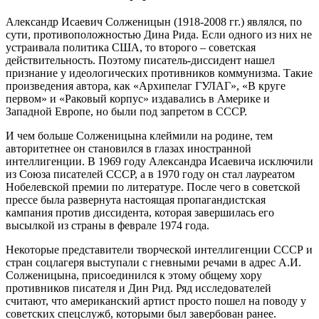
Александр Исаевич Солженицын (1918-2008 гг.) являлся, по
сути, противоположностью Дина Рида. Если одного из них не
устраивала политика США, то второго – советская
действительность. Поэтому писатель-диссидент нашел
признание у идеологических противников коммунизма. Такие
произведения автора, как «Архипелаг ГУЛАГ», «В круге
первом» и «Раковый корпус» издавались в Америке и
Западной Европе, но были под запретом в СССР.
И чем больше Солженицына клеймили на родине, тем
авторитетнее он становился в глазах иностранной
интеллигенции. В 1969 году Александра Исаевича исключили
из Союза писателей СССР, а в 1970 году он стал лауреатом
Нобелевской премии по литературе. После чего в советской
прессе была развернута настоящая пропагандистская
кампания против диссидента, которая завершилась его
высылкой из страны в феврале 1974 года.
Некоторые представители творческой интеллигенции СССР и
стран соцлагеря выступали с гневными речами в адрес А.И.
Солженицына, присоединился к этому общему хору
противников писателя и Дин Рид. Ряд исследователей
считают, что американский артист просто пошел на поводу у
советских спецслужб, которыми был завербован ранее.