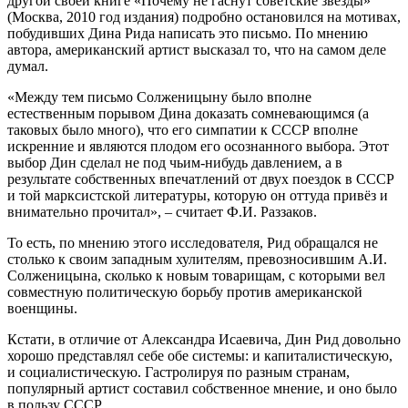
другой своей книге «Почему не гаснут советские звёзды»
(Москва, 2010 год издания) подробно остановился на мотивах,
побудивших Дина Рида написать это письмо. По мнению
автора, американский артист высказал то, что на самом деле
думал.
«Между тем письмо Солженицыну было вполне
естественным порывом Дина доказать сомневающимся (а
таковых было много), что его симпатии к СССР вполне
искренние и являются плодом его осознанного выбора. Этот
выбор Дин сделал не под чьим-нибудь давлением, а в
результате собственных впечатлений от двух поездок в СССР
и той марксистской литературы, которую он оттуда привёз и
внимательно прочитал», – считает Ф.И. Раззаков.
То есть, по мнению этого исследователя, Рид обращался не
столько к своим западным хулителям, превозносившим А.И.
Солженицына, сколько к новым товарищам, с которыми вел
совместную политическую борьбу против американской
военщины.
Кстати, в отличие от Александра Исаевича, Дин Рид довольно
хорошо представлял себе обе системы: и капиталистическую,
и социалистическую. Гастролируя по разным странам,
популярный артист составил собственное мнение, и оно было
в пользу СССР.