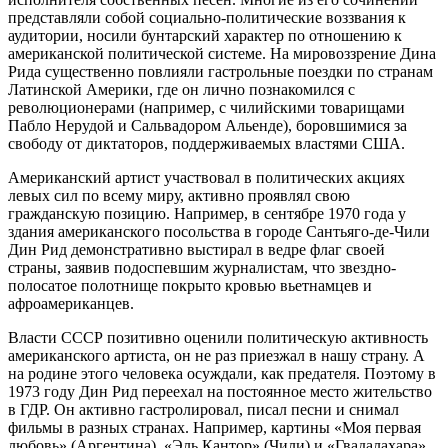
представляли собой социально-политические воззвания к
аудитории, носили бунтарский характер по отношению к
американской политической системе. На мировоззрение Дина
Рида существенно повлияли гастрольные поездки по странам
Латинской Америки, где он лично познакомился с
революционерами (например, с чилийскими товарищами
Пабло Нерудой и Сальвадором Альенде), боровшимися за
свободу от диктаторов, поддерживаемых властями США.
Американский артист участвовал в политических акциях
левых сил по всему миру, активно проявлял свою
гражданскую позицию. Например, в сентябре 1970 года у
здания американского посольства в городе Сантьяго-де-Чили
Дин Рид демонстративно выстирал в ведре флаг своей
страны, заявив подоспевшим журналистам, что звездно-
полосатое полотнище покрыто кровью вьетнамцев и
афроамериканцев.
Власти СССР позитивно оценили политическую активность
американского артиста, он не раз приезжал в нашу страну. А
на родине этого человека осуждали, как предателя. Поэтому в
1973 году Дин Рид переехал на постоянное место жительство
в ГДР. Он активно гастролировал, писал песни и снимал
фильмы в разных странах. Например, картины «Моя первая
любовь» (Аргентина), «Эль Кантор» (Чили) и «Гвадалахара»