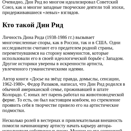
Очевидно, Дин Рид во многом идеализировал Советский
Союз, как и многие западные творческие деятели той эпохи,
придерживавшиеся «левых» взглядов.
Кто такой Дин Рид
Личность Дина Рида (1938-1986 гг.) вызывает
многочисленные споры, как в России, так и в США. Одни
исследователи считают его предателем родной страны,
переметнувшимся на сторону коммунистов, которые
использовали его в своей идеологической борьбе с Западом.
Другие историки уверены в искренности артиста,
увлеченного гуманистическими идеями.
Автор книги «Досье на звëзд: правда, домыслы, сенсации,
1962-1980», Федор Раззаков, написал, что Дин Рид родился в
обычной американской семье, проживавшей в штате
Колорадо. С юных лет парень работал на животноводческой
ферме. То есть, он был настоящим ковбоем, но стремление
проявить себя в творчестве привело его на артистические
подмостки.
Несколько ролей в вестернах и привлекательная внешность
помогли начинающему артисту начать карьеру автора-
исполнителя собственных песен. Многие из его сочинений