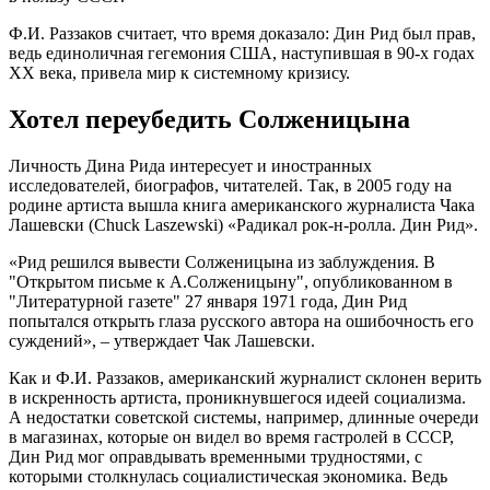
Ф.И. Раззаков считает, что время доказало: Дин Рид был прав,
ведь единоличная гегемония США, наступившая в 90-х годах
ХХ века, привела мир к системному кризису.
Хотел переубедить Солженицына
Личность Дина Рида интересует и иностранных
исследователей, биографов, читателей. Так, в 2005 году на
родине артиста вышла книга американского журналиста Чака
Лашевски (Chuck Laszewski) «Радикал рок-н-ролла. Дин Рид».
«Рид решился вывести Солженицына из заблуждения. В
"Открытом письме к А.Солженицыну", опубликованном в
"Литературной газете" 27 января 1971 года, Дин Рид
попытался открыть глаза русского автора на ошибочность его
суждений», – утверждает Чак Лашевски.
Как и Ф.И. Раззаков, американский журналист склонен верить
в искренность артиста, проникнувшегося идеей социализма.
А недостатки советской системы, например, длинные очереди
в магазинах, которые он видел во время гастролей в СССР,
Дин Рид мог оправдывать временными трудностями, с
которыми столкнулась социалистическая экономика. Ведь