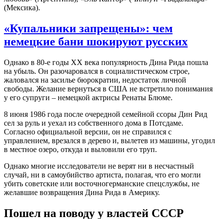
(Мексика).
«Купальники запрещены»: чем
немецкие бани шокируют русских
Однако в 80-е годы ХХ века популярность Дина Рида пошла
на убыль. Он разочаровался в социалистическом строе,
жаловался на засилье бюрократии, недостаток личной
свободы. Желание вернуться в США не встретило понимания
у его супруги – немецкой актрисы Ренаты Блюме.
8 июня 1986 года после очередной семейной ссоры Дин Рид
сел за руль и уехал из собственного дома в Потсдаме.
Согласно официальной версии, он не справился с
управлением, врезался в дерево и, вылетев из машины, угодил
в местное озеро, откуда и выловили его труп.
Однако многие исследователи не верят ни в несчастный
случай, ни в самоубийство артиста, полагая, что его могли
убить советские или восточногерманские спецслужбы, не
желавшие возвращения Дина Рида в Америку.
Пошел на поводу у властей СССР