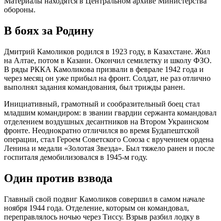
Материалы находятся в Центральном архиве Министерства
обороны.
В боях за Родину
Дмитрий Камоликов родился в 1923 году, в Казахстане. Жил
на Алтае, потом в Казани. Окончил семилетку и школу ФЗО.
В ряды РККА Камоликова призвали в феврале 1942 года и
через месяц он уже прибыл на фронт. Солдат, не раз отлично
выполнял задания командования, был трижды ранен.
Инициативный, грамотный и сообразительный боец стал
младшим командиром: в звании гвардии сержанта командовал
отделением воздушных десантников на Втором Украинском
фронте. Неоднократно отличился во время Будапештской
операции, стал Героем Советского Союза с вручением ордена
Ленина и медали «Золотая Звезда». Был тяжело ранен и после
госпиталя демобилизовался в 1945-м году.
Один против взвода
Главный свой подвиг Камоликов совершил в самом начале
ноября 1944 года. Отделение, которым он командовал,
переправлялось ночью через Тиссу. Взрыв разбил лодку в