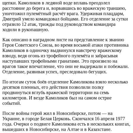
щепки. Камоликов в ледяной воде вплавь преодолел
расстояние до берега и, ворвавшись во вражескую траншею,
уничтожил пулемётный расчёт врага. Удерживая плацдарм,
Дмитрий умело командовал бойцами. Его отделение за сутки
отразило 12 атак, трижды под руководством командира
ходили в рукопашную.
Как описано в наградном листе на представление к званию
Героя Советского Союза, во время восьмой атаки противника
Камоликов в одиночку выдвинулся навстречу вражескому
взводу, ведя огонь из трофейного пулемёта и забрасывая
наступавших трофейными гранатами. Это произвело на
врагов такое впечатление, что они не выдержали и побежали.
Отделение, развивая успех, преследовало бегущих.
По итогам суток боёв отделение Камоликова взяло несколько
десятков пленных, его действия позволили полку
продвинуться вглубь вражеской территории на семь
километров. И везде Камоликов был на самом острие
событий.
После войны герой жил в Новосибирске, потом — на
Украине, в городе Белая Церковь. Скончался 16 апреля 1977
года. Очерки о подвиге Камоликова есть в нескольких книгах,
вышедших в Новосибирске, на Алтае и в Казахстане.