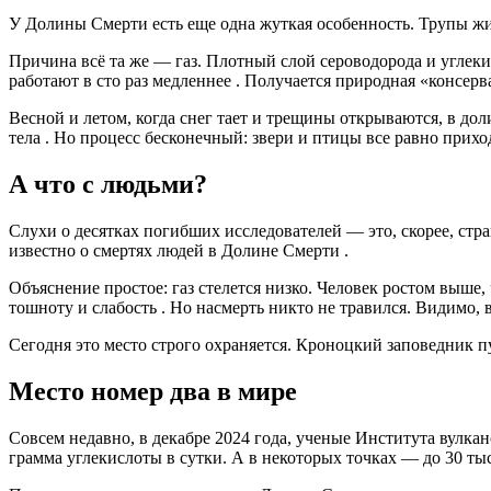
У Долины Смерти есть еще одна жуткая особенность. Трупы жи
Причина всё та же — газ. Плотный слой сероводорода и углеки
работают в сто раз медленнее
. Получается природная «консерв
Весной и летом, когда снег тает и трещины открываются, в до
тела
. Но процесс бесконечный: звери и птицы все равно прихо
А что с людьми?
Слухи о десятках погибших исследователей — это, скорее, стр
известно о смертях людей в Долине Смерти
.
Объяснение простое: газ стелется низко. Человек ростом выше, 
тошноту и слабость
. Но насмерть никто не травился. Видимо, 
Сегодня это место строго охраняется. Кроноцкий заповедник 
Место номер два в мире
Совсем недавно, в декабре 2024 года, ученые Института вулк
грамма углекислоты в сутки. А в некоторых точках — до 30 т