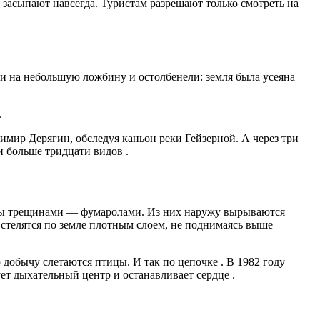
засыпают навсегда. Туристам разрешают только смотреть на
ли на небольшую ложбину и остолбенели: земля была усеяна
.
имир Дерягин, обследуя каньон реки Гейзерной. А через три
ли больше тридцати видов
.
 трещинами — фумаролами. Из них наружу вырываются
 стелятся по земле плотным слоем, не поднимаясь выше
ю добычу слетаются птицы. И так по цепочке
. В 1982 году
ует дыхательный центр и останавливает сердце
.