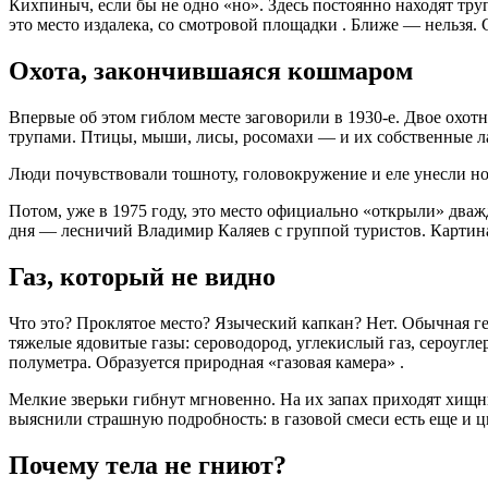
Кихпиныч, если бы не одно «но». Здесь постоянно находят тр
это место издалека, со смотровой площадки
. Ближе — нельзя.
Охота, закончившаяся кошмаром
Впервые об этом гиблом месте заговорили в 1930-е. Двое охо
трупами. Птицы, мыши, лисы, росомахи — и их собственные 
Люди почувствовали тошноту, головокружение и еле унесли н
Потом, уже в 1975 году, это место официально «открыли» дваж
дня — лесничий Владимир Каляев с группой туристов. Картина
Газ, который не видно
Что это? Проклятое место? Языческий капкан? Нет. Обычная г
тяжелые ядовитые газы: сероводород, углекислый газ, сероугл
полуметра. Образуется природная «газовая камера»
.
Мелкие зверьки гибнут мгновенно. На их запах приходят хищн
выяснили страшную подробность: в газовой смеси есть еще и 
Почему тела не гниют?