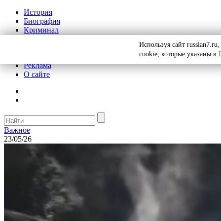
История
Биография
Криминал
СССР
Используя сайт russian7.r
Тайны
cookie, которые указаны в
Рекомендации
Реклама
О сайте
Важное
23/05/26