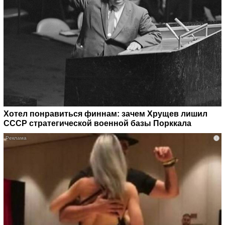
Хотел понравиться финнам: зачем Хрущев лишил
СССР стратегической военной базы Порккала
i