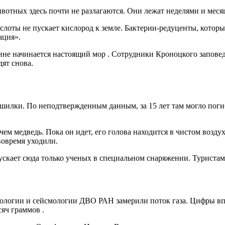
вотных здесь почти не разлагаются. Они лежат неделями и меся
слоты не пускает кислород к земле. Бактерии-редуценты, которы
ация».
лине начинается настоящий мор
. Сотрудники Кроноцкого заповед
дят снова.
ашилки. По неподтвержденным данным, за 15 лет там могло поги
чем медведь. Пока он идет, его голова находится в чистом воздух
вовремя уходили.
пускает сюда только ученых в специальном снаряжении. Туриста
анологии и сейсмологии ДВО РАН замерили поток газа. Цифры вп
ысяч граммов
.