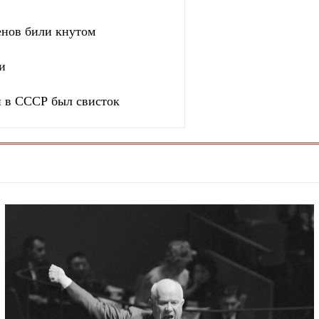
енов били кнутом
и
и в СССР был свисток