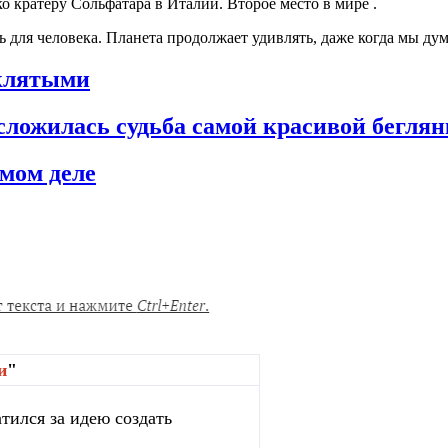
ко кратеру Сольфатара в Италии. Второе место в мире
.
 для человека. Планета продолжает удивлять, даже когда мы дума
оклятыми
сложилась судьба самой красивой бегля
амом деле
и
"
тился за идею создать