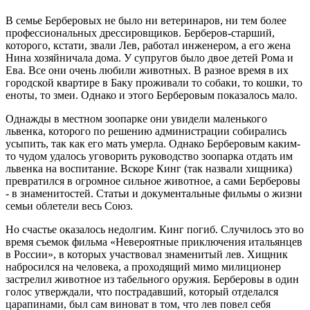
В семье Берберовых не было ни ветеринаров, ни тем более
профессиональных дрессировщиков. Берберов-старший,
которого, кстати, звали Лев, работал инженером, а его жена
Нина хозяйничала дома. У супругов было двое детей Рома и
Ева. Все они очень любили животных. В разное время в их
городской квартире в Баку проживали то собаки, то кошки, то
еноты, то змеи. Однако и этого Берберовым показалось мало.
Однажды в местном зоопарке они увидели маленького
львенка, которого по решению администрации собирались
усыпить, так как его мать умерла. Однако Берберовым каким-
то чудом удалось уговорить руководство зоопарка отдать им
львенка на воспитание. Вскоре Кинг (так назвали хищника)
превратился в огромное сильное животное, а сами Берберовы
- в знаменитостей. Статьи и документальные фильмы о жизни
семьи облетели весь Союз.
Но счастье оказалось недолгим. Кинг погиб. Случилось это во
время съемок фильма «Невероятные приключения итальянцев
в России», в которых участвовал знаменитый лев. Хищник
набросился на человека, а проходящий мимо милиционер
застрелил животное из табельного оружия. Берберовы в один
голос утверждали, что пострадавший, который отделался
царапинами, был сам виноват в том, что лев повел себя