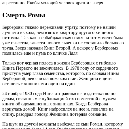
агрессивно. Якобы молодой человек дразнил зверя.
Смерть Ромы
Берберовы тяжело переживали утрату, поэтому не нашли
лучшего выхода, чем взять в квартиру другого хищного
питомца. Так как азербайджанская семья на тот момент была
уже известна, завести нового львенка не составило большого
труда. Зверя назвали Кинг Второй. А вскоре у Берберовых
появилась еще и пума по кличке Ляля.
Только вот черная полоса в жизни Берберовых с гибелью
Кинга Первого не закончилась. В 1978 году от сердечного
приступа умер глава семейства, которого, по словам Нины
Берберовой, лев считал вожаком стаи. Женщина и дети
остались с хищниками один на один.
24 ноября 1980 года Нина отправилась в издательство по
делам, связанным с публикацией их совместной с мужем
книги об одомашненных хищниках. Когда Берберова
вернулась домой, Кинг набросился на нее и, повалив на
спину, разодрал голову. Женщина потеряла сознание.
На шум из другой комнаты выбежал ее сын Роман, которому