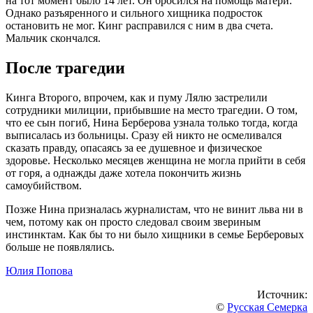
на тот момент было 14 лет. Он бросился на помощь матери.
Однако разъяренного и сильного хищника подросток
остановить не мог. Кинг расправился с ним в два счета.
Мальчик скончался.
После трагедии
Кинга Второго, впрочем, как и пуму Лялю застрелили
сотрудники милиции, прибывшие на место трагедии. О том,
что ее сын погиб, Нина Берберова узнала только тогда, когда
выписалась из больницы. Сразу ей никто не осмеливался
сказать правду, опасаясь за ее душевное и физическое
здоровье. Несколько месяцев женщина не могла прийти в себя
от горя, а однажды даже хотела покончить жизнь
самоубийством.
Позже Нина призналась журналистам, что не винит льва ни в
чем, потому как он просто следовал своим звериным
инстинктам. Как бы то ни было хищники в семье Берберовых
больше не появлялись.
Юлия Попова
Источник:
©
Русская Семерка