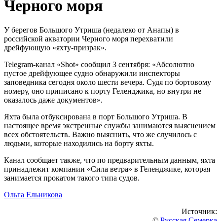
Черного моря
У берегов Большого Утриша (недалеко от Анапы) в
российской акватории Черного моря перехватили
дрейфующую «яхту-призрак».
Telegram-канал «Shot» сообщил 3 сентября: «Абсолютно
пустое дрейфующее судно обнаружили инспекторы
заповедника сегодня около шести вечера. Судя по бортовому
номеру, оно приписано к порту Геленджика, но внутри не
оказалось даже документов».
Яхта была отбуксирована в порт Большого Утриша. В
настоящее время экстренные службы занимаются выяснением
всех обстоятельств. Важно выяснить, что же случилось с
людьми, которые находились на борту яхты.
Канал сообщает также, что по предварительным данным, яхта
принадлежит компании «Сила ветра» в Геленджике, которая
занимается прокатом такого типа судов.
Ольга Ельникова
Источник:
©
Русская Семерка