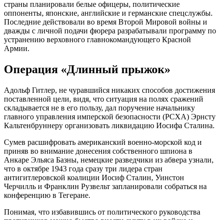
страны планировали белые офицеры, политические
оппоненты, японские, английские и германские спецслужбы.
Последние действовали во время Второй Мировой войны и
дважды с личной подачи фюрера разрабатывали программу по
устранению верховного главнокомандующего Красной
Армии.
Операция «Длинный прыжок»
Адольф Гитлер, не чуравшийся никаких способов достижения
поставленной цели, видя, что ситуация на полях сражений
складывается не в его пользу, дал поручение начальнику
главного управления имперской безопасности (РСХА) Эрнсту
Кальтенбруннеру организовать ликвидацию Иосифа Сталина.
Сумев расшифровать американский военно-морской код и
приняв во внимание донесения собственного шпиона в
Анкаре Эльяса Базны, немецкие разведчики из абвера узнали,
что в октябре 1943 года сразу три лидера стран
антигитлеровской коалиции Иосиф Сталин, Уинстон
Черчилль и Франклин Рузвельт запланировали собраться на
конференцию в Тегеране.
Понимая, что избавившись от политического руководства