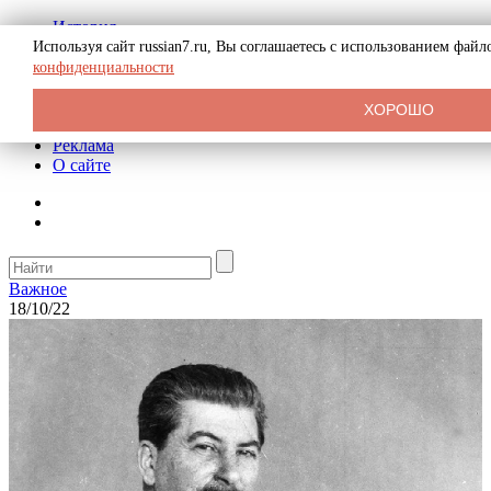
История
Биография
Используя сайт russian7.ru, Вы соглашаетесь с использованием фай
Криминал
конфиденциальности
СССР
Тайны
ХОРОШО
Рекомендации
Реклама
О сайте
Важное
18/10/22