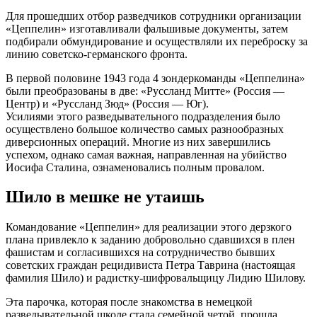
Для прошедших отбор разведчиков сотрудники организации
«Цеппелин» изготавливали фальшивые документы, затем
подбирали обмундирование и осуществляли их переброску за
линию советско-германского фронта.
В первой половине 1943 года 4 зондеркоманды «Цеппелина»
были преобразованы в две: «Руссланд Митте» (Россия —
Центр) и «Руссланд Зюд» (Россия — Юг).
Усилиями этого разведывательного подразделения было
осуществлено большое количество самых разнообразных
диверсионных операций. Многие из них завершились
успехом, однако самая важная, направленная на убийство
Иосифа Сталина, ознаменовались полным провалом.
Шило в мешке не утаишь
Командование «Цеппелин» для реализации этого дерзкого
плана привлекло к заданию добровольно сдавшихся в плен
фашистам и согласившихся на сотрудничество бывших
советских граждан рецидивиста Петра Таврина (настоящая
фамилия Шило) и радистку-шифровальщицу Лидию Шилову.
Эта парочка, которая после знакомства в немецкой
разведывательной школе стала семейной четой, прошла