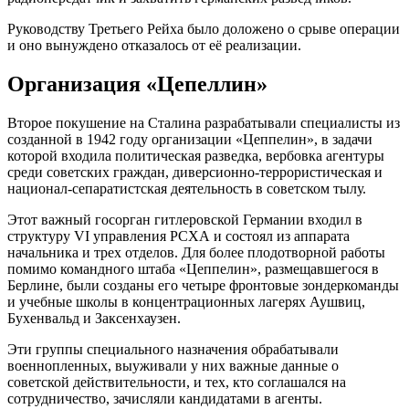
Руководству Третьего Рейха было доложено о срыве операции
и оно вынуждено отказалось от её реализации.
Организация «Цепеллин»
Второе покушение на Сталина разрабатывали специалисты из
созданной в 1942 году организации «Цеппелин», в задачи
которой входила политическая разведка, вербовка агентуры
среди советских граждан, диверсионно-террористическая и
национал-сепаратистская деятельность в советском тылу.
Этот важный госорган гитлеровской Германии входил в
структуру VI управления РСХА и состоял из аппарата
начальника и трех отделов. Для более плодотворной работы
помимо командного штаба «Цеппелин», размещавшегося в
Берлине, были созданы его четыре фронтовые зондеркоманды
и учебные школы в концентрационных лагерях Аушвиц,
Бухенвальд и Заксенхаузен.
Эти группы специального назначения обрабатывали
военнопленных, выуживали у них важные данные о
советской действительности, и тех, кто соглашался на
сотрудничество, зачисляли кандидатами в агенты.