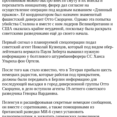
противников можно быстро внести смуту в их войска и
перехватить инициативу, фюрер дал согласие на
осуществление операции под кодовым названием «Длинный
прыжок». Её координатором был назначен знаменитый
фашистский диверсант Отто Скорцени. Однако эта попытка
убийства Сталина и вместе с ним лидеров Великобритании и
США оказалась крайне неудачной, поскольку была раскрыта
советскими разведчиками ещё до своего начала.
Первый сигнал о планируемой спецоперации подал
советский агент Николай Кузнецов, который под видом обер-
лейтенанта вермахта Пауля Зиберта выманил нужную
информацию у болтливого штурмбаннфюрера СС Ханса
Ульриха фон Ортеля.
После того как стало известно, что в Тегеран прибыло шесть
немецких радистов, которые работая под прикрытием,
должны были передавать в Берлин информацию для
последующей высадки в город диверсионной группы Отто
Скорцени, в дело вступили агенты 19-летнего советского
разведчика Геворка Варданяна.
Пеленгуя и расшифровывая секретные немецкие сообщения,
он вместе с соратниками, а также помощниками из
британской разведки МИ-6 сумел установить
радиопередатчик и захватить германских разведчиков.