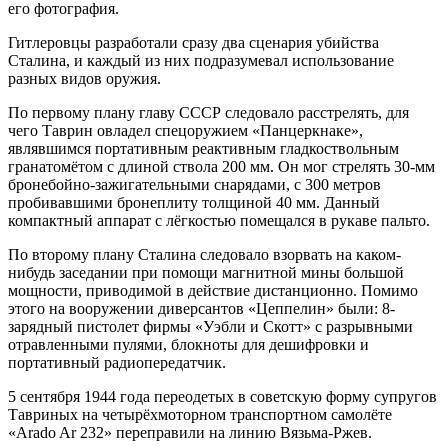
его фотография.
Гитлеровцы разработали сразу два сценария убийства
Сталина, и каждый из них подразумевал использование
разных видов оружия.
По первому плану главу СССР следовало расстрелять, для
чего Таврин овладел спецоружием «Панцеркнаке»,
являвшимся портативным реактивным гладкоствольным
гранатомётом с длиной ствола 200 мм. Он мог стрелять 30-мм
бронебойно-зажигательными снарядами, с 300 метров
пробивавшими бронеплиту толщиной 40 мм. Данный
компактный аппарат с лёгкостью помещался в рукаве пальто.
По второму плану Сталина следовало взорвать на каком-
нибудь заседании при помощи магнитной мины большой
мощности, приводимой в действие дистанционно. Помимо
этого на вооружении диверсантов «Цеппелин» были: 8-
зарядный пистолет фирмы «Уэбли и Скотт» с разрывными
отравленными пулями, блокноты для дешифровки и
портативный радиопередатчик.
5 сентября 1944 года переодетых в советскую форму супругов
Тавриных на четырёхмоторном транспортном самолёте
«Arado Ar 232» переправили на линию Вязьма-Ржев.