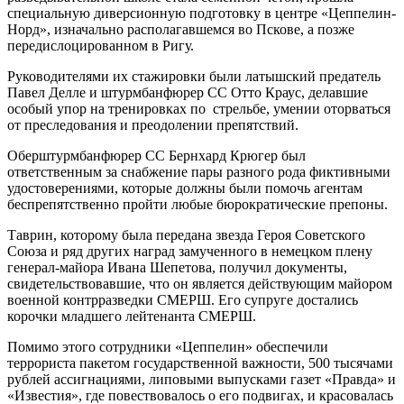
специальную диверсионную подготовку в центре «Цеппелин-
Норд», изначально располагавшемся во Пскове, а позже
передислоцированном в Ригу.
Руководителями их стажировки были латышский предатель
Павел Делле и штурмбанфюрер СС Отто Краус, делавшие
особый упор на тренировках по стрельбе, умении оторваться
от преследования и преодолении препятствий.
Оберштурмбанфюрер СС Бернхард Крюгер был
ответственным за снабжение пары разного рода фиктивными
удостоверениями, которые должны были помочь агентам
беспрепятственно пройти любые бюрократические препоны.
Таврин, которому была передана звезда Героя Советского
Союза и ряд других наград замученного в немецком плену
генерал-майора Ивана Шепетова, получил документы,
свидетельствовавшие, что он является действующим майором
военной контрразведки СМЕРШ. Его супруге достались
корочки младшего лейтенанта СМЕРШ.
Помимо этого сотрудники «Цеппелин» обеспечили
террориста пакетом государственной важности, 500 тысячами
рублей ассигнациями, липовыми выпусками газет «Правда» и
«Известия», где повествовалось о его подвигах, и красовалась