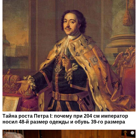
Тайна роста Петра I: почему при 204 см император
носил 48-й размер одежды и обувь 39-го размера
i