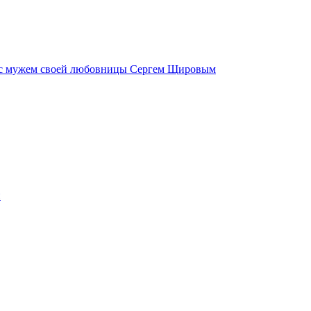
ал с мужем своей любовницы Сергем Щировым
и