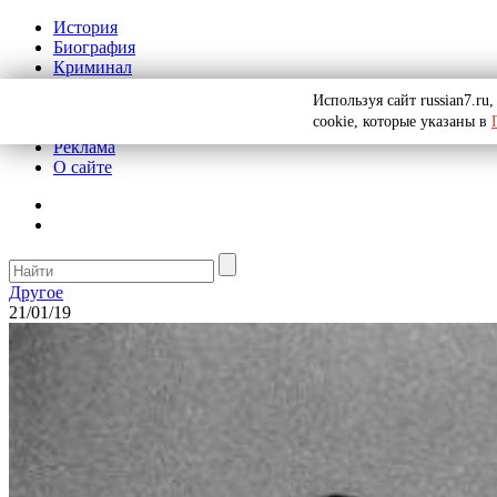
История
Биография
Криминал
СССР
Используя сайт russian7.r
Тайны
cookie, которые указаны в
Рекомендации
Реклама
О сайте
Другое
21/01/19