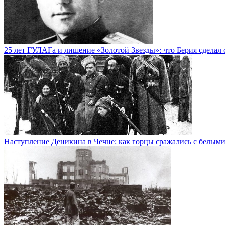
25 лет ГУЛАГа и лишение «Золотой Звезды»: что Берия сдел
Наступление Деникина в Чечне: как горцы сражались с белым