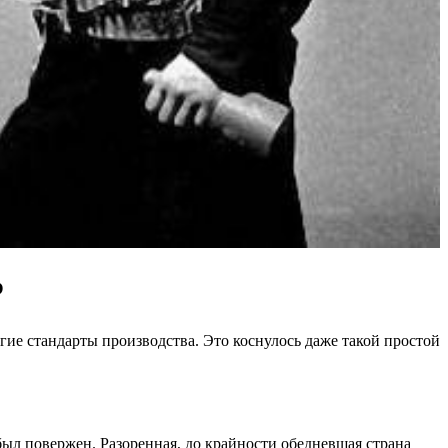
Р
гие стандарты производства. Это коснулось даже такой простой
ыл повержен. Разоренная, до крайности обедневшая страна