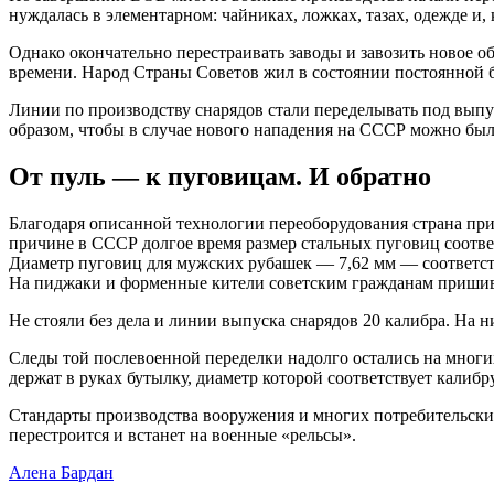
нуждалась в элементарном: чайниках, ложках, тазах, одежде и, 
Однако окончательно перестраивать заводы и завозить новое 
времени. Народ Страны Советов жил в состоянии постоянной 
Линии по производству снарядов стали переделывать под выпу
образом, чтобы в случае нового нападения на СССР можно был
От пуль — к пуговицам. И обратно
Благодаря описанной технологии переоборудования страна при
причине в СССР долгое время размер стальных пуговиц соответ
Диаметр пуговиц для мужских рубашек — 7,62 мм — соответст
На пиджаки и форменные кители советским гражданам пришива
Не стояли без дела и линии выпуска снарядов 20 калибра. На 
Следы той послевоенной переделки надолго остались на многи
держат в руках бутылку, диаметр которой соответствует калибр
Стандарты производства вооружения и многих потребительских
перестроится и встанет на военные «рельсы».
Алена Бардан