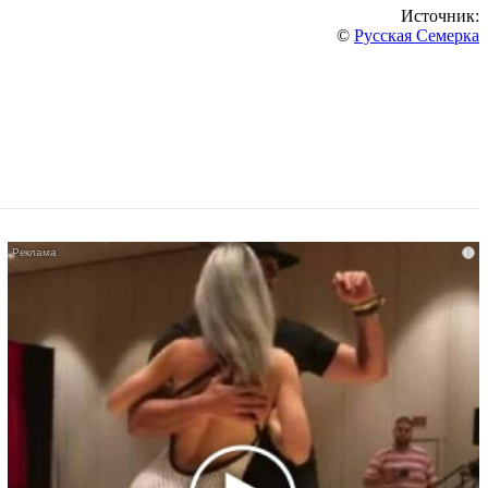
Источник:
©
Русская Семерка
i