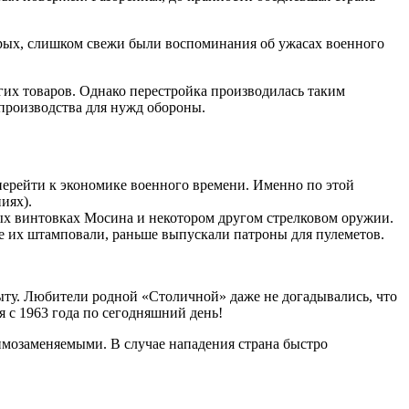
торых, слишком свежи были воспоминания об ужасах военного
гих товаров. Однако перестройка производилась таким
производства для нужд обороны.
перейти к экономике военного времени. Именно по этой
иях).
ых винтовках Мосина и некотором другом стрелковом оружии.
е их штамповали, раньше выпускали патроны для пулеметов.
быту. Любители родной «Столичной» даже не догадывались, что
я с 1963 года по сегодняшний день!
имозаменяемыми. В случае нападения страна быстро