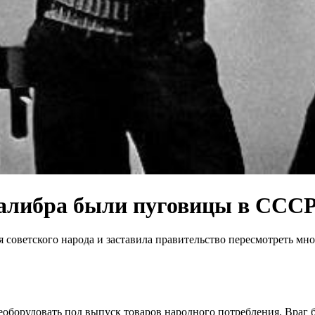
калибра были пуговицы в ССС
советского народа и заставила правительство пересмотреть мно
борудовать под выпуск товаров народного потребления. Враг б