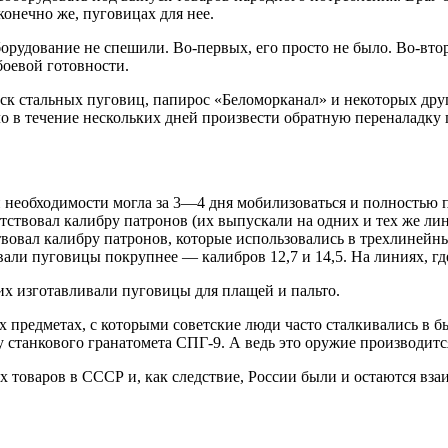
конечно же, пуговицах для нее.
оборудование не спешили. Во-первых, его просто не было. Во-в
боевой готовности.
ск стальных пуговиц, папирос «Беломорканал» и некоторых дру
о в течение нескольких дней произвести обратную переналадку 
 необходимости могла за 3—4 дня мобилизоваться и полностью 
ствовал калибру патронов (их выпускали на одних и тех же лин
вовал калибру патронов, которые использовались в трехлинейн
ли пуговицы покрупнее — калибров 12,7 и 14,5. На линиях, гд
них изготавливали пуговицы для плащей и пальто.
х предметах, с которыми советские люди часто сталкивались в 
у станкового гранатомета СПГ-9. А ведь это оружие производитс
 товаров в СССР и, как следствие, России были и остаются вза