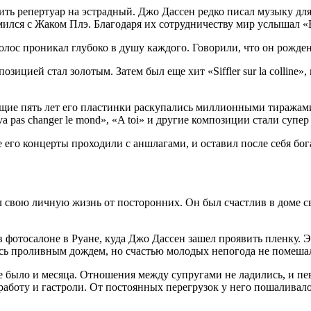
ить репертуар на эстрадный. Джо Дассен редко писал музыку для
ился с Жаком Плэ. Благодаря их сотрудничеству мир услышал «B
лос проникал глубоко в душу каждого. Говорили, что он рожден
озицией стал золотым. Затем был еще хит «Siffler sur la colline
ющие пять лет его пластинки раскупались миллионными тиражам
a pas changer le mond», «A toi» и другие композиции стали супер
е его концерты проходили с аншлагами, и оставил после себя бог
 свою личную жизнь от посторонних. Он был счастлив в доме с
 фотосалоне в Руане, куда Джо Дассен зашел проявить пленку. Э
сь проливным дождем, но счастью молодых непогода не помешал
не было и месяца. Отношения между супругами не ладились, и пе
работу и гастроли. От постоянных перегрузок у него пошаливало