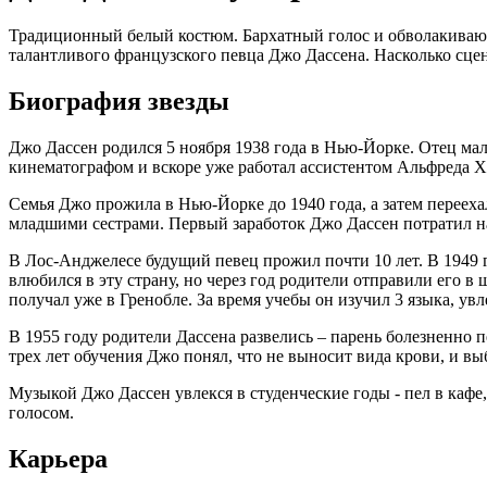
Традиционный белый костюм. Бархатный голос и обволакиваю
талантливого французского певца Джо Дассена. Насколько сце
Биография звезды
Джо Дассен родился 5 ноября 1938 года в Нью-Йорке. Отец маль
кинематографом и вскоре уже работал ассистентом Альфреда Х
Семья Джо прожила в Нью-Йорке до 1940 года, а затем переехал
младшими сестрами. Первый заработок Джо Дассен потратил на
В Лос-Анджелесе будущий певец прожил почти 10 лет. В 1949
влюбился в эту страну, но через год родители отправили его в
получал уже в Гренобле. За время учебы он изучил 3 языка, у
В 1955 году родители Дассена развелись – парень болезненно 
трех лет обучения Джо понял, что не выносит вида крови, и вы
Музыкой Джо Дассен увлекся в студенческие годы - пел в кафе
голосом.
Карьера