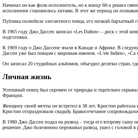
Начинал он как фолк-исполнитель, но к концу 60-х решил смен
исполнении становились хитами. В этот же период он познаком
Публика полюбила элегантного певца, его низкий бархатный го
В 1965 году Джо Дассен записал «Les Dalton» – диск с этой комп
подготовки.
К 1969 году о Джо Дассене знали в Канаде и Африке. В следу
Дассен уже был певцом с мировым именем. «L'ete Indien», «Ca v
Он записал 20 студийных альбомов, объездил десятки стран, гд
Личная жизнь
Успешный певец был скромен от природы и тщательно скрывал
Франции.
Женщину своей мечты он встретил в 38 лет. Кристин работала в
Кристин отпраздновали свадьбу. Бракосочетание сопровождало
В 1980 Джо Дассен подал на развод – тогда его второму сыну 
решение. Джо болезненно переживал развод, ушел с головой в 