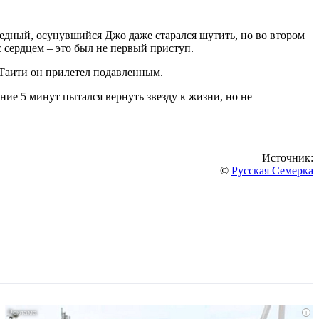
Бледный, осунувшийся Джо даже старался шутить, но во втором
с сердцем – это был не первый приступ.
 Таити он прилетел подавленным.
ение 5 минут пытался вернуть звезду к жизни, но не
Источник:
©
Русская Семерка
i