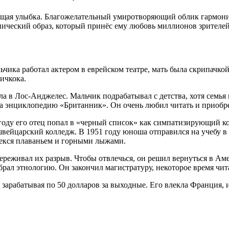
щая улыбка. Благожелательный умиротворяющий облик гармонич
нический образ, который принёс ему любовь миллионов зрителей
чика работал актером в еврейском театре, мать была скрипачкой.
ичкока.
а в Лос-Анджелес. Мальчик подрабатывал с детства, хотя семья 
 энциклопедию «Британник». Он очень любил читать и приобрел
 году его отец попал в «черный список» как симпатизирующий 
 швейцарский колледж. В 1951 году юноша отправился на учебу в 
влекся плаваньем и горными лыжами.
переживал их разрыв. Чтобы отвлечься, он решил вернуться в А
брал этнологию. Он закончил магистратуру, некоторое время чит
, зарабатывая по 50 долларов за выходные. Его влекла Франция,