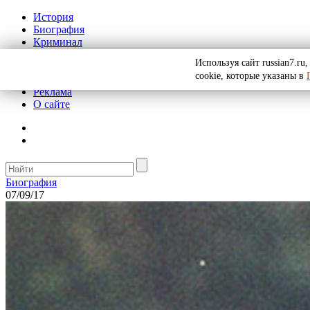
История
Биография
Криминал
СССР
Используя сайт russian7.r
Тайны
cookie, которые указаны в
Рекомендации
Реклама
О сайте
Биография
07/09/17