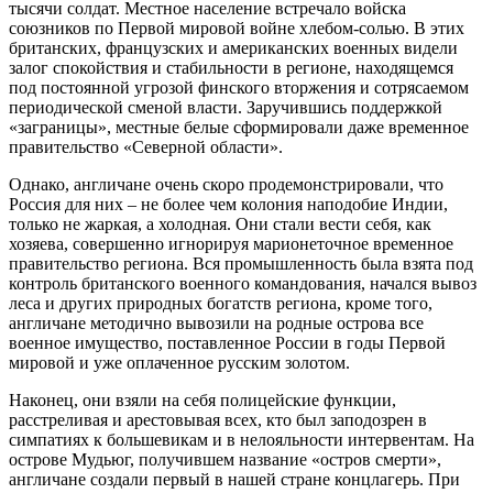
тысячи солдат. Местное население встречало войска
союзников по Первой мировой войне хлебом-солью. В этих
британских, французских и американских военных видели
залог спокойствия и стабильности в регионе, находящемся
под постоянной угрозой финского вторжения и сотрясаемом
периодической сменой власти. Заручившись поддержкой
«заграницы», местные белые сформировали даже временное
правительство «Северной области».
Однако, англичане очень скоро продемонстрировали, что
Россия для них – не более чем колония наподобие Индии,
только не жаркая, а холодная. Они стали вести себя, как
хозяева, совершенно игнорируя марионеточное временное
правительство региона. Вся промышленность была взята под
контроль британского военного командования, начался вывоз
леса и других природных богатств региона, кроме того,
англичане методично вывозили на родные острова все
военное имущество, поставленное России в годы Первой
мировой и уже оплаченное русским золотом.
Наконец, они взяли на себя полицейские функции,
расстреливая и арестовывая всех, кто был заподозрен в
симпатиях к большевикам и в нелояльности интервентам. На
острове Мудьюг, получившем название «остров смерти»,
англичане создали первый в нашей стране концлагерь. При