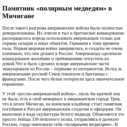
Памятник «полярным медведям» в
Мичигане
После такого разгрома американские войска были полностью
деморализованы. Их отвели в тыл и британское командование
распорядилось впредь использовать американцев только для
охраны складов и иных объектов. Германия к тому времени
пала, Первая мировая война завершилась, и солдаты не очень
понимали, что они делают в России. Американцы одолевали
командование жалобами и требованиями отпустить их
домой.Что и было сделано: вскоре американские части
эвакуировали из России – первыми из интервентов. Вслед за
американцами русский Север покинули и британцы с
французами. После чего белые потерпели здесь окончательное
поражение.
У этой «русско-американской войны», сколь бы краткой она
не была, есть и свой мемориал: в американском городе Троя,
что в штате Мичиган, на воинском кладбище стоит памятник
погибшим в России американским солдатам и офицерам. Он
выполнен в виде скульптуры белого медведя. Объясняется это
просто: бойцы 339 пехотного полка, отправляясь в далекую
Россию, гордо именовали себя «полярными медведями». И