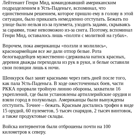
Лейтенант Генри Мид, командовавший американским
подразделением в Усть-Паденьге, вспоминал, что
единственным решением, которое пришло ему в голову в этой
ситуации, было приказать немедленно отступать. Бежать по
улице было нельзя из-за пулемета, уходить задами, скрываясь
за сараями, тоже невозможно из-за снега. Поэтому, вспоминал
Генри Мид, оставалось лишь «ползти с молитвой на губах».
Впрочем, пока американцы «ползли и молились»,
красноармейцам все же дали отпор белые. Рота
белогвардейцев мужественно сдерживала натиск красных,
деревня дважды переходила из рук в руки, и белые оставили
свои позиции лишь к ночи.
Шенкурск был занят красными через пять дней после того,
как пала Усть-Паденьга. В ходе ожесточенных боев, части
РККА прорвали тройную линию обороны, захватили 16
укреплений, где были установлены артиллерийские орудия и
взяли город в полукольцо. Американцы были вынуждены
отступить. Точнее – бежать. Красным достались трофеи в виде
15 орудий, 60 пулеметов, 5 тысяч снарядов, 2 тысяч винтовок,
а также продуктовые склады.
Войска интервентов были отброшены почти на 100
километров к северу.