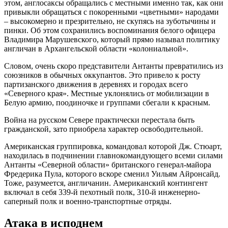
этом, англосаксы обращались с местными именно так, как они
привыкли обращаться с покоренными «цветными» народами
– высокомерно и презрительно, не скупясь на зуботычины и
пинки. Об этом сохранились воспоминания белого офицера
Владимира Марушевского, который прямо называл политику
англичан в Архангельской области «колониальной».
Словом, очень скоро представители Антанты превратились из
союзников в обычных оккупантов. Это привело к росту
партизанского движения в деревнях и городах всего
«Северного края». Местные уклонялись от мобилизации в
Белую армию, поодиночке и группами сбегали к красным.
Война на русском Севере практически перестала быть
гражданской, зато приобрела характер освободительной.
Американская группировка, командовал которой Дж. Стюарт,
находилась в подчинении главнокомандующего всеми силами
Антанты «Северной области» британского генерал-майора
Фредерика Пула, которого вскоре сменил Уильям Айронсайд.
Тоже, разумеется, англичанин. Американский контингент
включал в себя 339-й пехотный полк, 310-й инженерно-
саперный полк и военно-транспортные отряды.
Атака в исподнем