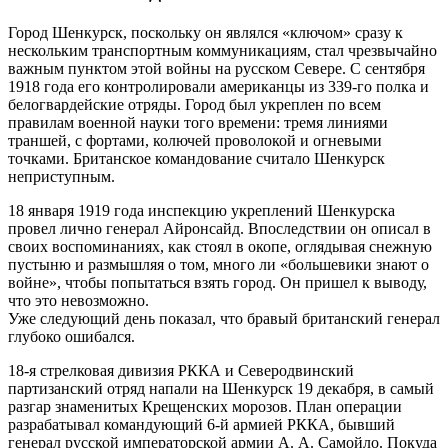
Город Шенкурск, поскольку он являлся «ключом» сразу к
нескольким транспортным коммуникациям, стал чрезвычайно
важным пунктом этой войны на русском Севере. С сентября
1918 года его контролировали американцы из 339-го полка и
белогвардейские отряды. Город был укреплен по всем
правилам военной науки того времени: тремя линиями
траншей, с фортами, колючей проволокой и огневыми
точками. Британское командование считало Шенкурск
неприступным.
18 января 1919 года инспекцию укреплений Шенкурска
провел лично генерал Айронсайд. Впоследствии он описал в
своих воспоминаниях, как стоял в окопе, оглядывая снежную
пустыню и размышляя о том, много ли «большевики знают о
войне», чтобы попытаться взять город. Он пришел к выводу,
что это невозможно.
Уже следующий день показал, что бравый британский генерал
глубоко ошибался.
18-я стрелковая дивизия РККА и Северодвинский
партизанский отряд напали на Шенкурск 19 декабря, в самый
разгар знаменитых Крещенских морозов. План операции
разрабатывал командующий 6-й армией РККА, бывший
генерал русской императорской армии А. А. Самойло. Покуда