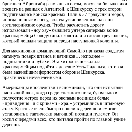
британец Айронсайд размышлял о том, могут ли большевики
воевать на равных с Антантой, к Шенкурску с трех сторон
подтягивались войска красных. Шли в 37-градусный мороз,
иногда по пояс в снегу, волоча установленные на сани
артиллерийские орудия. Чтобы расчистить дорогу,
использовали «ноу-хау» бывшего унтера саперных войск
красноармейца Солодухина: сколотили из досок треугольник,
который лошади тащили впереди наступающей колонны.
Для маскировки командующий Самойло приказал солдатам
натянуть поверх штанов и ватников… исподнее –
подштанники и рубахи. Эта хитрость позволила
красноармейцам подойти к деревне Усть-Паденьга, которая
была важнейшим форпостом обороны Шенкурска,
практически незамеченными.
Американцы впоследствии вспоминали, что они испытали
настоящий шок, когда среди снежного поля, буквально в
полусотне метров перед их окопами возникли белые
«привидения» и с криками «Ура!» устремились в штыковую
атаку. Красные очень быстро вошли в деревню и смогли
установить в тактически выгодной позиции пулемет. Он
косил очередями всех, кто пытался пройти по главной улице
деревни.