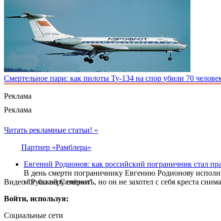
Смертельное пари: как пилоты Ty-134 на спор убили 70 челове
Реклама
Реклама
Читать рекламные статьи! »
Партнер «Рамблера»
Евгений Родионов: как российский пограничник стал п
В день смерти пограничнику Евгению Родионову исполнил
Видео "Русской Семёрки"
мог бы веру сменить, но он не захотел с себя креста сн
Войти, используя:
Социальные сети