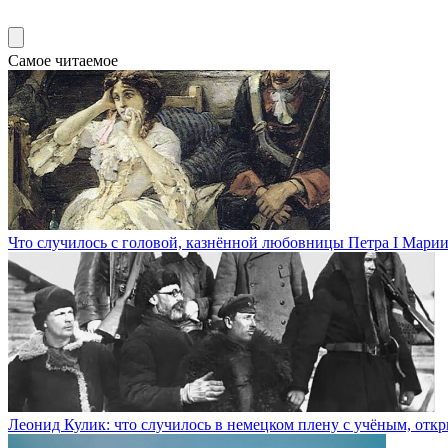
Самое читаемое
Что случилось с головой, казнённой любовницы Петра I Мари
Леонид Кулик: что случилось в немецком плену с учёным, от