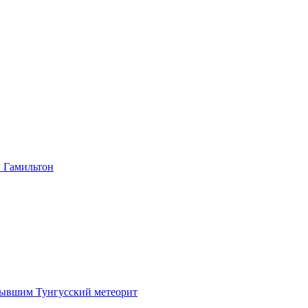
и Гамильтон
крывшим Тунгусский метеорит