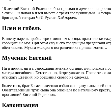
18-летний Евгений Родионов был призван в армию в непростое
Чечни. Он попал в плен вместе с тремя сослуживцами 14 февр
бригадный генерал ЧРИ Руслан Хайхороев.
Плен и гибель
В плену парень пробыл три с лишним месяца, практически еже
сообщить не мог. При этом ему и его товарищам предлагали отр
обезглавлен. Мукам молодого пограничника пришел конец…
Мученик Евгений
Ни в армии, ни в правоохранительных органах для поисков пр
матери погибшего. Естественно, безрезультатно. После этого 
отыскать Евгения, но обещания своего не сдержал.
Более того, брат Басаева жестоко избил женщину, сломав ей 
Обезглавленный труп сына она опознала по нательному кресту, 
пропавший Евгений Родионов.
Канонизация