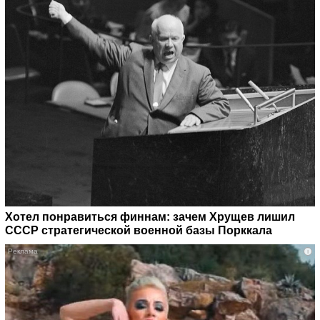
Хотел понравиться финнам: зачем Хрущев лишил
СССР стратегической военной базы Порккала
i