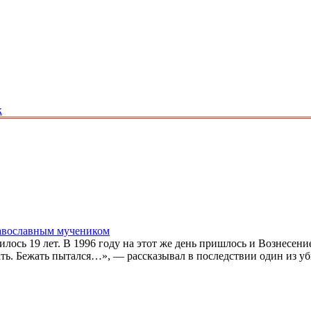
к
равославным мучеником
ось 19 лет. В 1996 году на этот же день пришлось и Вознесение
имать. Бежать пытался…», — рассказывал в последствии один из 