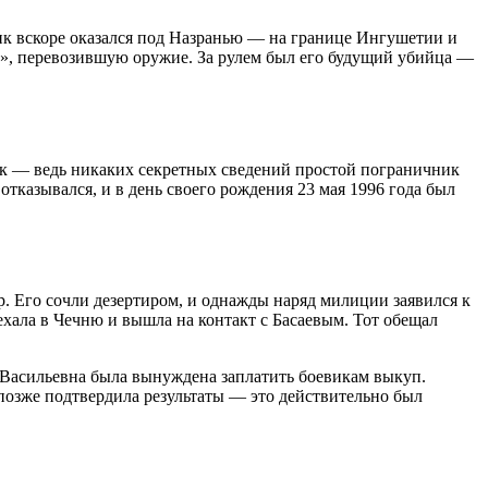
ик вскоре оказался под Назранью — на границе Ингушетии и
и», перевозившую оружие. За рулем был его будущий убийца —
так — ведь никаких секретных сведений простой пограничник
отказывался, и в день своего рождения 23 мая 1996 года был
. Его сочли дезертиром, и однажды наряд милиции заявился к
ехала в Чечню и вышла на контакт с Басаевым. Тот обещал
ь Васильевна была вынуждена заплатить боевикам выкуп.
 позже подтвердила результаты — это действительно был