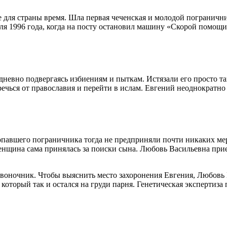
 для страны время. Шла первая чеченская и молодой пограничн
аля 1996 года, когда на посту остановил машину «Скорой помощ
дневно подвергаясь избиениям и пыткам. Истязали его просто 
ечься от православия и перейти в ислам. Евгений неоднократно 
опавшего пограничника тогда не предприняли почти никаких мер
женщина сама принялась за поиски сына. Любовь Васильевна при
позвоночник. Чтобы выяснить место захоронения Евгения, Любов
который так и остался на груди парня. Генетическая экспертиза