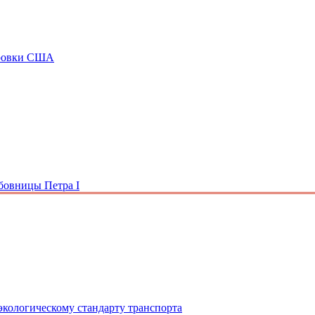
ировки США
бовницы Петра I
экологическому стандарту транспорта