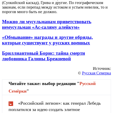
(Суокийский каскад), Грива и другие. По географическим
законам, если перепад между истоком и устьем невелик, то и
порогов много быть не должно.
Можно ли мусульманам приветствовать
немусульман «Ас-саляму алейкум»
«Обмывание» награды и другие обряды,
которые существуют у русских военных
Бриллиантовый Борис: тайна смерти
любовника Галины Брежневой
Источник:
©
Русская Семерка
Читайте также: выбор редакции "
Русской
Cемёрки
"
«Российский легион»: как генерал Лебедь
поплатился за идею создать элитное