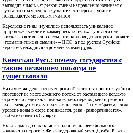
выглядит зимой. От резкой смены направления начинает с
гулом лопаться лёд, в результате чего берега Суойоки
покрываются морозным туманом.
Карельские гиды научились использовать уникальное
природное явление в коммерческих целях. Туристам они
рассказывают версию о том, что на «поведение» реки влияют
«геомагнитные аномалии» – НЛО, а под руслом Суойоки,
вероятно, находятся огромные залежи руды.
Киевская Русь: почему государства с
таким названием никогда не
существовало
На самом же деле, феномен реки объясняется просто. Суойоки
протекает на месте древнего потока от растаявшего когда-то
огромного ледника. Следовательно, перепад высот речного
русла между истоком и устьем невелик. Таким образом, когда
уровень воды в озере понижается, река «разворачивается»,
чтобы наполнить Суоярви.
Но загадкой до сих остаётся наличие на реке большого
количества порогов: Железнодорожный мост, Дамба, Рыжик