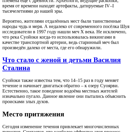
племена ещё с древности. Археологи, ведущие раскопки,
время от времени находят артефакты, датируемые IV–I
тысячелетиями до нашей эры.
Вероятно, жителями отдалённых мест были таинственные
народы чудь и меря. А недалеко от современного посёлка Шуя
исследователи в 1997 году нашли меч X века. Не исключено,
что река Суойоки когда-то использовалась викингами в
качестве транспортной артерии, ведь старинный меч был
произведён далеко от места, где его обнаружили.
Что стало с женой и детьми Василия
Сталина
Суойоки также известна тем, что 14–15 раз в году меняет
течение и начинает двигаться обратно – к озеру Суоярви.
Естественно, такое поведение водоёма местных жителей
изначально пугало. Данное явление они пытались объяснить
происками злых духов.
Место притяжения
Сегодня изменение течения привлекает многочисленных
туристов. Считается, что наиболее эффектно этот процесс