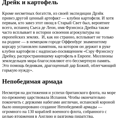
Дрейк и картофель
Кроме несметных богатств, из своей экспедиции Дрэйк
привез другой ценный артефакт — клубни картофеля. И хотя
первым, кто завез этот овощ в Старый Свет был, вероятнее
всего, испанец Сьеса де Леон, имя Фрэнсиса Дрейка также
часто всплывает в истории освоения агрокультуры на
европейских землях. И, как ни странно, всплывает не только
на родине — в немецком городе Оффенбург знаменитому
корсару установлен памятник, на котором он держит в руке
клубни картофеля с надписью-посвящением «Сэру Фрэнсису
Дрейку, распространившему картофель в Европе. Миллионы
земледельцев мира благословляют его бессмертную память.
Это помощь беднякам, драгоценный дар Божий, облегчающий
горькую нужду».
Непобедимая армада
Несмотря на достижения и успехи британского флота, на море
по-прежнему царствовала Испания. Чтобы окончательно
покончить с дерзкими набегами англичан, испанской короной
было инициировано создание Непобедимой армады —
огромного на 130 кораблей военного флота, собранного с
целью вторжения в Англию и разгрома пиратства,