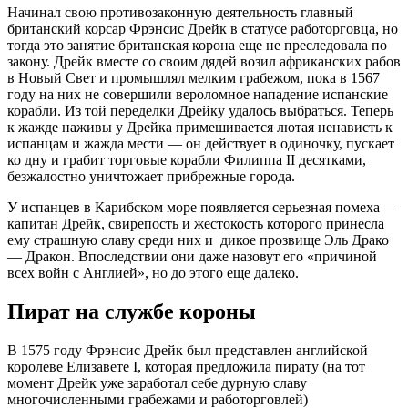
Начинал свою противозаконную деятельность главный
британский корсар Фрэнсис Дрейк в статусе работорговца, но
тогда это занятие британская корона еще не преследовала по
закону. Дрейк вместе со своим дядей возил африканских рабов
в Новый Свет и промышлял мелким грабежом, пока в 1567
году на них не совершили вероломное нападение испанские
корабли. Из той переделки Дрейку удалось выбраться. Теперь
к жажде наживы у Дрейка примешивается лютая ненависть к
испанцам и жажда мести — он действует в одиночку, пускает
ко дну и грабит торговые корабли Филиппа II десятками,
безжалостно уничтожает прибрежные города.
У испанцев в Карибском море появляется серьезная помеха—
капитан Дрейк, свирепость и жестокость которого принесла
ему страшную славу среди них и дикое прозвище Эль Драко
— Дракон. Впоследствии они даже назовут его «причиной
всех войн с Англией», но до этого еще далеко.
Пират на службе короны
В 1575 году Фрэнсис Дрейк был представлен английской
королеве Елизавете I, которая предложила пирату (на тот
момент Дрейк уже заработал себе дурную славу
многочисленными грабежами и работорговлей)