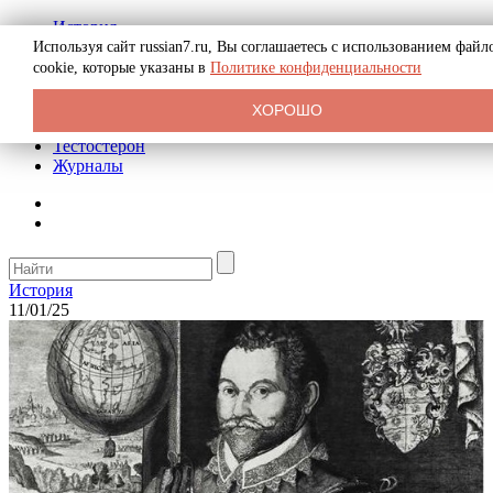
История
Биография
Используя сайт russian7.ru, Вы соглашаетесь с использованием файл
Криминал
cookie, которые указаны в
Политике конфиденциальности
Реклама на сайте
О сайте
ХОРОШО
Рекомендательные статьи
Тестостерон
Журналы
История
11/01/25