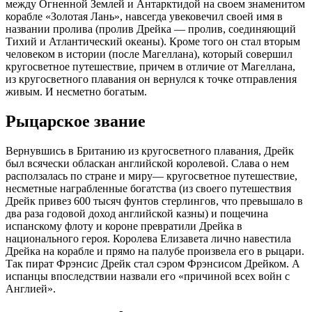
между Огненной Землей и Антарктидой на своем знаменитом
корабле «Золотая Лань», навсегда увековечил своей имя в
названии пролива (пролив Дрейка — пролив, соединяющий
Тихий и Атлантический океаны). Кроме того он стал вторым
человеком в истории (после Магеллана), который совершил
кругосветное путешествие, причем в отличие от Магеллана,
из кругосветного плавания он вернулся к точке отправления
живым. И несметно богатым.
Рыцарское звание
Вернувшись в Британию из кругосветного плавания, Дрейк
был всячески обласкан английской королевой. Слава о нем
расползалась по стране и миру— кругосветное путешествие,
несметные награбленные богатства (из своего путешествия
Дрейк привез 600 тысяч фунтов стерлингов, что превышало в
два раза годовой доход английской казны) и пощечина
испанскому флоту и короне превратили Дрейка в
национального героя. Королева Елизавета лично навестила
Дрейка на корабле и прямо на палубе произвела его в рыцари.
Так пират Фрэнсис Дрейк стал сэром Фрэнсисом Дрейком. А
испанцы впоследствии назвали его «причиной всех войн с
Англией».