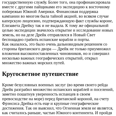
государственную службу. Более того, она профинансировала
вместе с другими пайщиками его экспедицию к восточному
побережью Южной Америки. Финансовая поддержка
кампании во многом была тайной акцией, во всяком случае
каперскую лицензию, подтверждающую факт службы короне,
Елизавета Дрейку так и не выдала. К тому же официальной
целью экспедиции значилось открытие и исследование новых
земель, но на деле Дрейк отправлялся в Новый Свет
беспощадно грабить испанские корабли и порты.
Как оказалось, это было очень дальновидным решением со
стороны британского двора — Дрейк не только приумножил
вложения высокопоставленных чиновников, но и совершил
несколько важных географических открытий, открыл
множество важных морских путей.
Кругосветное путешествие
Кроме безусловных военных заслуг (во время своего рейда
Дрейк разграбил множество испанских кораблей и поселений,
заметно пошатнув уверенность испанцев в своем
превосходстве на море) перед британской короной, на счету
Фрэнсиса Дрейка есть еще и крупные географические
достижения. Так он выяснил, что Огненная земля не является,
как считалось раньше, частью Южного континента. И пройдя