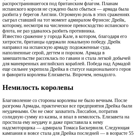
распространившегося под британским флагом. Планам
испанского короля не суждено было сбыться — армада была
разбита у берегов Англии. Огромную роль в этих сражениях
сыграл ставший на тот момент адмиралом Фрэнсис Дрейк,
которому, несмотря на численное превосходство испанского
флота, не раз удавалось разбить противника.
Известно сражение у города Кале, в котором, благодаря его
хитрости, британцы одержали локальную победу. Дрейк
направил на испанскую армаду подожженные суда,
наполненные серой, дегтем и порохом. Армада в
замешательстве рассеклась по гавани и стала легкой добычей
для маневренных английских кораблей. Победа над Армадой
еще сильнее укрепила Дрейка в статусе национального героя
и фаворита королевы Елизаветы. Впрочем, ненадолго.
Немилость королевы
Благоволение со стороны королевы не было вечным. После
разгрома Армады, практически все предприятия Дрейка были
неудачными. Он не смог захватить Лиссабон, потратив
солидную сумму из казны, и впал в немилость. Елизавета на
простила ему неудачу и даже приставила к нему
надсмоторщика — адмирала Томаса Баскервиля. Следующая
кампания и вовсе стала для Дрейка последней — в возрасте 55