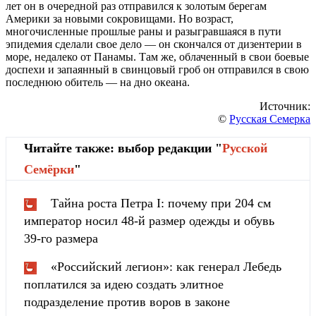
лет он в очередной раз отправился к золотым берегам
Америки за новыми сокровищами. Но возраст,
многочисленные прошлые раны и разыгравшаяся в пути
эпидемия сделали свое дело — он скончался от дизентерии в
море, недалеко от Панамы. Там же, облаченный в свои боевые
доспехи и запаянный в свинцовый гроб он отправился в свою
последнюю обитель — на дно океана.
Источник:
©
Русская Семерка
Читайте также: выбор редакции "
Русской
Cемёрки
"
Тайна роста Петра I: почему при 204 см
император носил 48-й размер одежды и обувь
39-го размера
«Российский легион»: как генерал Лебедь
поплатился за идею создать элитное
подразделение против воров в законе