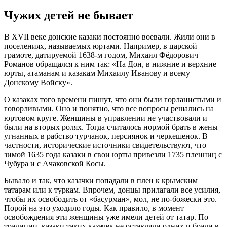
Чужих детей не бывает
В XVII веке донские казаки постоянно воевали. Жили они в
поселениях, называемых юртами. Например, в царской
грамоте, датируемой 1638-м годом, Михаил Фёдорович
Романов обращался к ним так: «На Дон, в нижние и верхние
юрты, атаманам и казакам Михаилу Иванову и всему
Донскому Войску».
О казаках того времени пишут, что они были горланистыми и
говорливыми. Оно и понятно, что все вопросы решались на
юртовом круге. Женщины в управлении не участвовали и
были на вторых ролях. Тогда считалось нормой брать в жены
угнанных в рабство турчанок, персиянок и черкешенок. В
частности, исторические источники свидетельствуют, что
зимой 1635 года казаки в свои юрты привезли 1735 пленниц с
Чубура и с Ачаковской Косы.
Бывало и так, что казачки попадали в плен к крымским
татарам или к туркам. Впрочем, донцы прилагали все усилия,
чтобы их освободить от «басурман», мол, не по-божески это.
Порой на это уходило годы. Как правило, в момент
освобождения эти женщины уже имели детей от татар. По
традиции, казаки таких казачек не оставляли одних и брали в