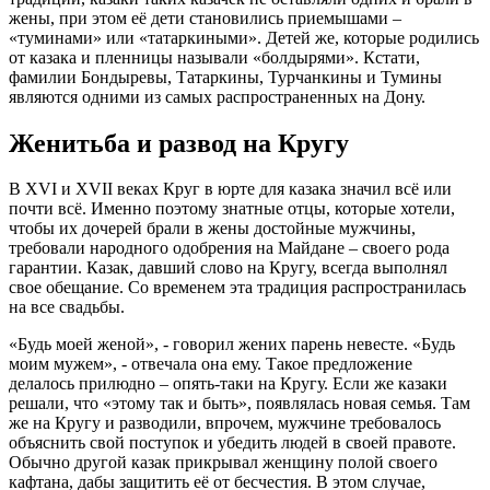
жены, при этом её дети становились приемышами –
«туминами» или «татаркиными». Детей же, которые родились
от казака и пленницы называли «болдырями». Кстати,
фамилии Бондыревы, Татаркины, Турчанкины и Тумины
являются одними из самых распространенных на Дону.
Женитьба и развод на Кругу
В XVI и XVII веках Круг в юрте для казака значил всё или
почти всё. Именно поэтому знатные отцы, которые хотели,
чтобы их дочерей брали в жены достойные мужчины,
требовали народного одобрения на Майдане – своего рода
гарантии. Казак, давший слово на Кругу, всегда выполнял
свое обещание. Со временем эта традиция распространилась
на все свадьбы.
«Будь моей женой», - говорил жених парень невесте. «Будь
моим мужем», - отвечала она ему. Такое предложение
делалось прилюдно – опять-таки на Кругу. Если же казаки
решали, что «этому так и быть», появлялась новая семья. Там
же на Кругу и разводили, впрочем, мужчине требовалось
объяснить свой поступок и убедить людей в своей правоте.
Обычно другой казак прикрывал женщину полой своего
кафтана, дабы защитить её от бесчестия. В этом случае,