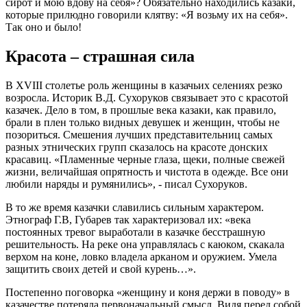
сирот и мою вдову на себя»? Обязательно находились казаки,
которые прилюдно говорили клятву: «Я возьму их на себя».
Так оно и было!
Красота – страшная сила
В XVIII столетье роль женщины в казачьих селениях резко
возросла. Историк В.Д. Сухоруков связывает это с красотой
казачек. Дело в том, в прошлые века казаки, как правило,
брали в плен только видных девушек и женщин, чтобы не
позориться. Смешения лучших представительниц самых
разных этнических групп сказалось на красоте донских
красавиц. «Пламенные черные глаза, щеки, полные свежей
жизни, величайшая опрятность и чистота в одежде. Все они
любили наряды и румянились», - писал Сухоруков.
В то же время казачки славились сильным характером.
Этнограф Г.В, Губарев так характеризовал их: «века
постоянных тревог выработали в казачке бесстрашную
решительность. На реке она управлялась с каюком, скакала
верхом на коне, ловко владела арканом и оружием. Умела
защитить своих детей и свой курень…».
Постепенно поговорка «женщину и коня держи в поводу» в
казачестве потеряла первоначальный смысл. Видя перед собой