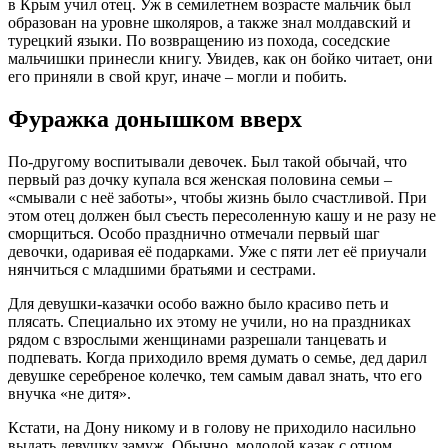
в Крым учил отец. Уж в семилетнем возрасте мальчик был
образован на уровне школяров, а также знал молдавский и
турецкий языки. По возвращению из похода, соседские
мальчишки принесли книгу. Увидев, как он бойко читает, они
его приняли в свой круг, иначе – могли и побить.
Фуражка донышком вверх
По-другому воспитывали девочек. Был такой обычай, что
первый раз дочку купала вся женская половина семьи –
«смывали с неё заботы», чтобы жизнь было счастливой. При
этом отец должен был съесть пересоленную кашу и не разу не
сморщиться. Особо празднично отмечали первый шаг
девочки, одаривая её подарками. Уже с пяти лет её приучали
нянчиться с младшими братьями и сестрами.
Для девушки-казачки особо важно было красиво петь и
плясать. Специально их этому не учили, но на праздниках
рядом с взрослыми женщинами разрешали танцевать и
подпевать. Когда приходило время думать о семье, дед дарил
девушке серебреное колечко, тем самым давал знать, что его
внучка «не дитя».
Кстати, на Дону никому и в голову не приходило насильно
выдать девушку замуж. Обычно, молодой казак с отцом