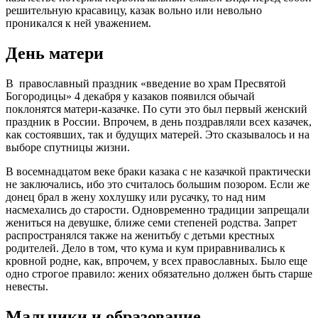
решительную красавицу, казак вольно или невольно
проникался к ней уважением.
День матери
В православный праздник «введение во храм Пресвятой
Богородицы» 4 декабря у казаков появился обычай
поклонятся матери-казачке. По сути это был первый женский
праздник в России. Впрочем, в день поздравляли всех казачек,
как состоявших, так и будущих матерей. Это сказывалось и на
выборе спутницы жизни.
В восемнадцатом веке браки казака с не казачкой практически
не заключались, ибо это считалось большим позором. Если же
донец брал в жену хохлушку или русачку, то над ним
насмехались до старости. Одновременно традиции запрещали
жениться на девушке, ближе семи степеней родства. Запрет
распространялся также на женитьбу с детьми крестных
родителей. Дело в том, что кума и кум приравнивались к
кровной родне, как, впрочем, у всех православных. Было еще
одно строгое правило: жених обязательно должен быть старше
невесты.
Мальчики и образование