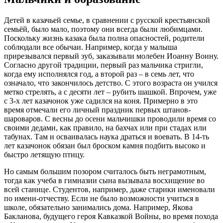
Детей в казачьей семье, в сравнении с русской крестьянской
семьёй, было мало, поэтому они всегда были любимцами.
Поскольку жизнь казака была полна опасностей, родители
соблюдали все обычаи. Например, когда у малыша
прирезывался первый зуб, заказывали молебен Иоанну Воину.
Согласно другой традиции, первый раз мальчика стригли,
когда ему исполнялся год, а второй раз – в семь лет, что
означало, что закончилось детство. С этого возраста он учился
метко стрелять, а с десяти лет – рубить шашкой. Впрочем, уже
с 3-х лет казачонок уже садился на коня. Примерно в это
время отмечали его личный праздник первых штанов-
шароваров. С весны до осени мальчишки проводили время со
своими дедами, как правило, на бахчах или при стадах или
табунах. Там и осваивалась наука драться и воевать. В 14-ть
лет казачонок обязан был броском камня подбить высоко и
быстро летящую птицу.
Но самым большим позором считалось быть неграмотным,
тогда как учеба в гимназии сына вызывала восхищение во
всей станице. Студентов, например, даже старики именовали
по имени-отчеству. Если не было возможности учиться в
школе, обязательно занимались дома. Например, Якова
Бакланова, будущего героя Кавказкой Войны, во время похода