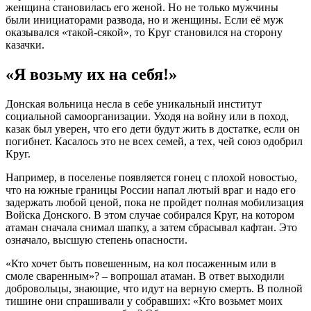
женщина становилась его женой. Но не только мужчины
были инициаторами развода, но и женщины. Если её муж
оказывался «такой-сякой», то Круг становился на сторону
казачки.
«Я возьму их на себя!»
Донская вольница несла в себе уникальный институт
социальной самоорганизации. Уходя на войну или в поход,
казак был уверен, что его дети будут жить в достатке, если он
погибнет. Касалось это не всех семей, а тех, чей союз одобрил
Круг.
Например, в поселенье появляется гонец с плохой новостью,
что на южные границы России напал лютый враг и надо его
задержать любой ценой, пока не пройдет полная мобилизация
Войска Донского. В этом случае собирался Круг, на котором
атаман сначала снимал шапку, а затем сбрасывал кафтан. Это
означало, высшую степень опасности.
«Кто хочет быть повешенным, на кол посаженным или в
смоле сваренным»? – вопрошал атаман. В ответ выходили
добровольцы, знающие, что идут на верную смерть. В полной
тишине они спрашивали у собравших: «Кто возьмет моих