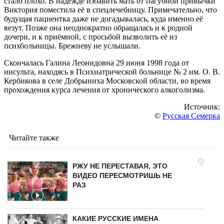
стало плохо. В надежде избавить мать от пагубной привычки
Виктория поместила её в спецлечебницу. Примечательно, что
будущая пациентка даже не догадывалась, куда именно её
везут. Позже она неоднократно обращалась и к родной
дочери, и к приёмной, с просьбой вызволить её из
психбольницы. Брежневу не услышали.
Скончалась Галина Леонидовна 29 июня 1998 года от
инсульта, находясь в Психиатрической больнице № 2 им. О. В.
Кербикова в селе Добрыниха Московской области, во время
прохождения курса лечения от хронического алкоголизма.
Источник:
©
Русская Семерка
Читайте также
i
РЖУ НЕ ПЕРЕСТАВАЯ, ЭТО
ВИДЕО ПЕРЕСМОТРИШЬ НЕ
РАЗ
КАКИЕ РУССКИЕ ИМЕНА