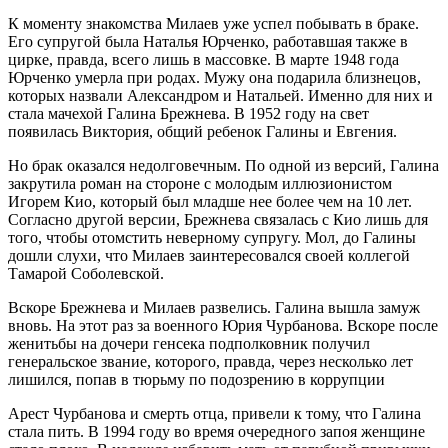
К моменту знакомства Милаев уже успел побывать в браке.
Его супругой была Наталья Юрченко, работавшая также в
цирке, правда, всего лишь в массовке. В марте 1948 года
Юрченко умерла при родах. Мужу она подарила близнецов,
которых назвали Александром и Натальей. Именно для них и
стала мачехой Галина Брежнева. В 1952 году на свет
появилась Виктория, общий ребенок Галины и Евгения.
Но брак оказался недолговечным. По одной из версий, Галина
закрутила роман на стороне с молодым иллюзионистом
Игорем Кио, который был младше нее более чем на 10 лет.
Согласно другой версии, Брежнева связалась с Кио лишь для
того, чтобы отомстить неверному супругу. Мол, до Галины
дошли слухи, что Милаев заинтересовался своей коллегой
Тамарой Соболевской.
Вскоре Брежнева и Милаев развелись. Галина вышла замуж
вновь. На этот раз за военного Юрия Чурбанова. Вскоре после
женитьбы на дочери генсека подполковник получил
генеральское звание, которого, правда, через несколько лет
лишился, попав в тюрьму по подозрению в коррупции
Арест Чурбанова и смерть отца, привели к тому, что Галина
стала пить. В 1994 году во время очередного запоя женщине