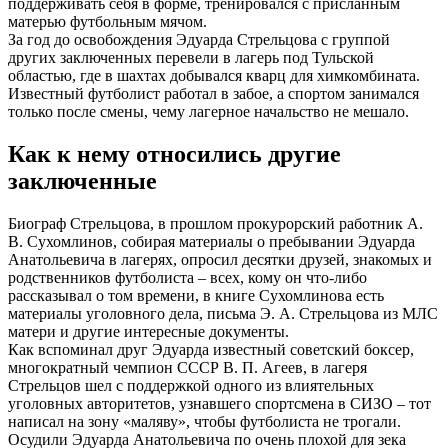
поддерживать себя в форме, тренировался с присланным
матерью футбольным мячом.
За год до освобождения Эдуарда Стрельцова с группой
других заключенных перевели в лагерь под Тульской
областью, где в шахтах добывался кварц для химкомбината.
Известный футболист работал в забое, а спортом занимался
только после смены, чему лагерное начальство не мешало.
Как к нему относились другие
заключенные
Биограф Стрельцова, в прошлом прокурорский работник А.
В. Сухомлинов, собирая материалы о пребывании Эдуарда
Анатольевича в лагерях, опросил десятки друзей, знакомых и
родственников футболиста – всех, кому он что-либо
рассказывал о том времени, в книге Сухомлинова есть
материалы уголовного дела, письма Э. А. Стрельцова из МЛС
матери и другие интересные документы.
Как вспоминал друг Эдуарда известный советский боксер,
многократный чемпион СССР В. П. Агеев, в лагеря
Стрельцов шел с поддержкой одного из влиятельных
уголовных авторитетов, узнавшего спортсмена в СИЗО – тот
написал на зону «маляву», чтобы футболиста не трогали.
Осудили Эдуарда Анатольевича по очень плохой для зека