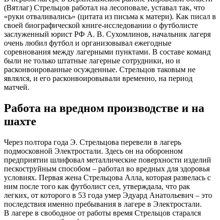
(Вятлаг) Стрельцов работал на лесоповале, уставал так, что
«руки отваливались» (цитата из письма к матери). Как писал в
своей биографической книге-исследовании о футболисте
заслуженный юрист РФ А. В. Сухомлинов, начальник лагеря
очень любил футбол и организовывал ежегодные
соревнования между лагерными пунктами. В составе команд
были не только штатные лагерные сотрудники, но и
расконвоированные осужденные. Стрельцов таковым не
являлся, и его расконвоировывали временно, на период
матчей.
Работа на вредном производстве и на
шахте
Через полтора года Э. Стрельцова перевели в лагерь
подмосковной Электростали. Здесь он на оборонном
предприятии шлифовал металлические поверхности изделий
пескоструйным способом – работал во вредных для здоровья
условиях. Первая жена Стрельцова Алла, которая развелась с
ним после того как футболист сел, утверждала, что рак
легких, от которого в 53 года умер Эдуард Анатольевич – это
последствия именно пребывания в лагере в Электростали.
В лагере в свободное от работы время Стрельцов старался