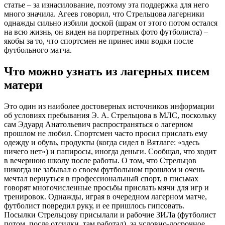
статье – за изнасилование, поэтому эта поддержка для него
много значила. Агеев говорил, что Стрельцова лагерники
однажды сильно избили доской (шрам от этого потом остался
на всю жизнь, он виден на портретных фото футболиста) –
якобы за то, что спортсмен не принес ими водки после
футбольного матча.
Что можно узнать из лагерных писем
матери
Это один из наиболее достоверных источников информации
об условиях пребывания Э. А. Стрельцова в МЛС, поскольку
сам Эдуард Анатольевич распространяться о лагерном
прошлом не любил. Спортсмен часто просил прислать ему
одежду и обувь, продукты (когда сидел в Вятлаге: «здесь
ничего нет») и папиросы, иногда деньги. Сообщал, что ходит
в вечернюю школу после работы. О том, что Стрельцов
никогда не забывал о своем футбольном прошлом и очень
мечтал вернуться в профессиональный спорт, в письмах
говорят многочисленные просьбы прислать мячи для игр и
тренировок. Однажды, играя в очередном лагерном матче,
футболист повредил руку, и ее пришлось гипсовать.
Посылки Стрельцову присылали и рабочие ЗИЛа (футболист
потом, после отсидки, там работал), за условно-досрочное