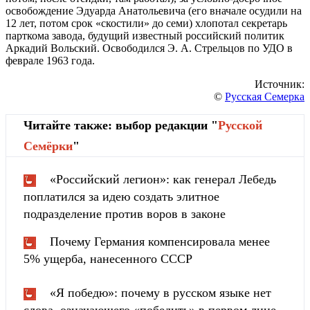
освобождение Эдуарда Анатольевича (его вначале осудили на
12 лет, потом срок «скостили» до семи) хлопотал секретарь
парткома завода, будущий известный российский политик
Аркадий Вольский. Освободился Э. А. Стрельцов по УДО в
феврале 1963 года.
Источник:
©
Русская Семерка
Читайте также: выбор редакции "
Русской
Cемёрки
"
«Российский легион»: как генерал Лебедь
поплатился за идею создать элитное
подразделение против воров в законе
Почему Германия компенсировала менее
5% ущерба, нанесенного СССР
«Я победю»: почему в русском языке нет
слова, означающего «победить» в первом лице