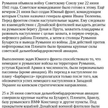
Румыния объявила войну Советскому Союзу уже 22 июня
1941 года. Советское командование было готово к этому. Ещё
вечером 21 июня был создан Южный фронт, командующим
которым Сталин назначил генерала армии Ивана Тюленева.
Перед фронтом стояли наступательные задачи. Ему следовало
во взаимодействии с Дунайской флотилией высадить десанты
на румынском берегу Дуная и Прута, захватить плацдармы и
развивать наступление с целью захвата, в первую очередь,
нефтяного района Плоешти, а затем и столицы Румынии
Бухареста и вывода Румынии из войны. Для действий против
нефтепромыслов Плоешти были брошены крупные силы
советской дальнебомбардировочной авиации.
Выполнению задач Южного фронта способствовало то, что
немецкие и румынские войска на территории Румынии,
уступая Красной Армии в численности, были первоначально
пассивны (кроме авиации). Их переход в наступление по
плану «Барбаросса» предполагался только после того, как
обозначится успех немецкого наступления в Западной
Украине на киевском стратегическом направлении.
25 и 26 июня советская дальнебомбардировочная авиации
совершила крупные налёты на Бухарест, Плоешти, Браилу,
базу румынского ВМФ Констанцу и другие пункты. Под
прикрытием кораблей Дунайской военной флотилии были