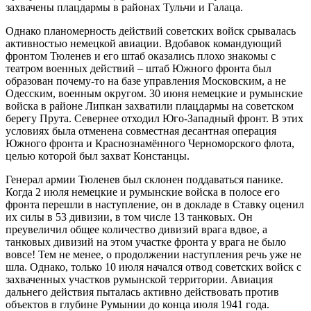
захвачены плацдармы в районах Тульчи и Галаца.
Однако планомерность действий советских войск срывалась
активностью немецкой авиации. Вдобавок командующий
фронтом Тюленев и его штаб оказались плохо знакомы с
театром военных действий – штаб Южного фронта был
образован почему-то на базе управления Московским, а не
Одесским, военным округом. 30 июня немецкие и румынские
войска в районе Липкан захватили плацдармы на советском
берегу Прута. Севернее отходил Юго-Западный фронт. В этих
условиях была отменена совместная десантная операция
Южного фронта и Краснознамённого Черноморского флота,
целью которой был захват Констанцы.
Генерал армии Тюленев был склонен поддаваться панике.
Когда 2 июля немецкие и румынские войска в полосе его
фронта перешли в наступление, он в докладе в Ставку оценил
их силы в 53 дивизии, в том числе 13 танковых. Он
преувеличил общее количество дивизий врага вдвое, а
танковых дивизий на этом участке фронта у врага не было
вовсе! Тем не менее, о продолжении наступления речь уже не
шла. Однако, только 10 июля начался отвод советских войск с
захваченных участков румынской территории. Авиация
дальнего действия пыталась активно действовать против
объектов в глубине Румынии до конца июля 1941 года.