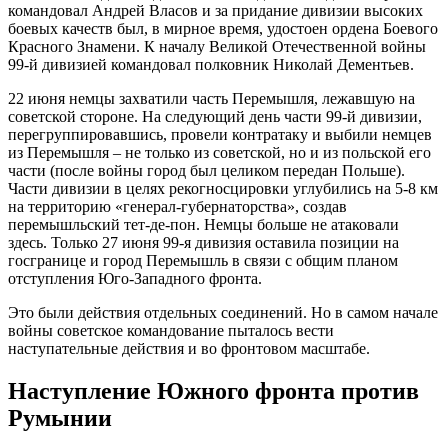
командовал Андрей Власов и за придание дивизии высоких
боевых качеств был, в мирное время, удостоен ордена Боевого
Красного Знамени. К началу Великой Отечественной войны
99-й дивизией командовал полковник Николай Дементьев.
22 июня немцы захватили часть Перемышля, лежавшую на
советской стороне. На следующий день части 99-й дивизии,
перегруппировавшись, провели контратаку и выбили немцев
из Перемышля – не только из советской, но и из польской его
части (после войны город был целиком передан Польше).
Части дивизии в целях рекогносцировки углубились на 5-8 км
на территорию «генерал-губернаторства», создав
перемышльский тет-де-пон. Немцы больше не атаковали
здесь. Только 27 июня 99-я дивизия оставила позиции на
госгранице и город Перемышль в связи с общим планом
отступления Юго-Западного фронта.
Это были действия отдельных соединений. Но в самом начале
войны советское командование пыталось вести
наступательные действия и во фронтовом масштабе.
Наступление Южного фронта против
Румынии