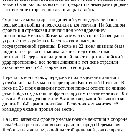
можно было воспользоваться и превратить немецкие прорывы
в окружение вторгнувшихся немецких войск.
Отдельные командиры соединений умело держали фронт в
первые дни войны и переходили в контратаки. На Западном
фронте 8-я стрелковая дивизия под командованием
полковника Николая Фомина занимала участок Осовецкого
укреплённого района в Белостокском выступе
государственной границы. В ночь на 22 июня дивизия была
поднята по тревоге и заняла заранее подготовленные
позиции. Выдержав авиационный налёт и артиллерийский
удар противника, все полки дивизии в тот день отразили
атаки немецкого 42-го армейского корпуса.
Перейдя в контратаку, передовые подразделения дивизии
углубились на 1-3 км на территорию Восточной Пруссии. В
ночь на 23 июня дивизии поступил приказ отойти на линию
реки Бобр, создав общий фронт с другими соединениями 10-й
армии. В последующие дни 8-я дивизия, как и большинство
дивизий 10-й армии, погибла в Белостокском «котле», её
командир Фомин пропал без вести.
На Юго-Западном фронте умелые боевые действия в обороне
вела 99-я стрелковая дивизия в районе города Перемышля.
Любопытная деталь: до войны этой дивизией долгое время