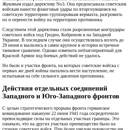
Жуковым издал директиву No3. Она предписывала советским
войскам нанести фланговые удары по вторгнувшимся на
советскую территорию группировкам вермахта, разгромить
их и перенести войну на территорию противника.
Следствием этой директивы стали разрозненные контрудары
советских войск под Гродно, Кобрином и на Западной
Украине. В последнем случае они осуществлялись вплоть до
29 июня и вылились в самое крупное в истории встречное
танковое сражение. Однако изменить неблагоприятный для
Красной Армии ход боевых действий не удалось.
Но были и участки фронта, на которых советские войска с
первых же дней войны пытались вести наступление, не
испытывая на себе сильного давления противника.
Действия отдельных соединений
Западного и Юго-Западного фронтов
С целью стратегического прорыва фронта германское
командование накануне 22 июня 1941 года сосредоточило
превосходящие силы на отдельных участках границы. Это
означало, что на других участках преимущество было на
стороне советских войск. При более умелом руководстве им