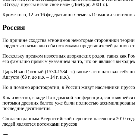
«Откуда пруссы вязли свое имя» (Диебург, 2001 г.).
Кроме того, 12 из 16 федеративных земель Германии частично
Россия
По причине сходства этнонимов некоторые сторонники теории
гордостью называли себя потомками представителей данного э
Поскольку предком известных дворянских родов, таких как Р
его фамилию прямым указанием на то, что он являлся выходцем
Царь Иван Грозный (1530-1584 гг.) также часто называл себя 
Августа (63 г. до н.э. – 14 г. н.э.).
Но и помимо аристократии, в России живут наследники пруссов
Как известно, в ходе Потсдамской конференции, состоявшейся
потомки древних балтов уже были полностью ассимилированы н
последние десятилетия.
Согласно данным Всероссийской переписи населения 2010 года,
людей являются потомками пруссов.