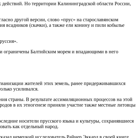
х действий. Но территории Калининградской области России,
гласно другой версии, слово «прус» на старославянском
ия всадников (скачки), а также ели конину и пили кобылье
руссия».
ыли ограничены Балтийским морем и впадающими в него
тианизации жителей этих земель, ранее придерживавшихся
олько усиливался.
ения страны. В результате ассимиляционных процессов на этой
одов в их этногенезе приняли участие также местные литовцы
оследние носители прусского языка и культуры, сохранявшиеся
овать как отдельный народ.
указал немецкий исследователь Райнер Эккард в своей книге