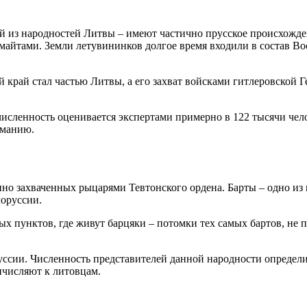
й из народностей Литвы – имеют частично прусское происхожден
майтами. Земли летувининков долгое время входили в состав В
 край стал частью Литвы, а его захват войсками гитлеровской 
сленность оценивается экспертами примерно в 122 тысячи челов
рманию.
нно захваченных рыцарями Тевтонского ордена. Барты – одно из
лоруссии.
ных пунктов, где живут барцяки – потомки тех самых бартов, не
уссии. Численность представителей данной народности определи
ричисляют к литовцам.