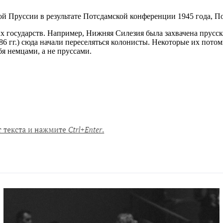
й Пруссии в результате Потсдамской конференции 1945 года, П
ых государств. Например, Нижняя Силезия была захвачена прусс
86 гг.) сюда начали переселяться колонисты. Некоторые их пото
я немцами, а не пруссами.