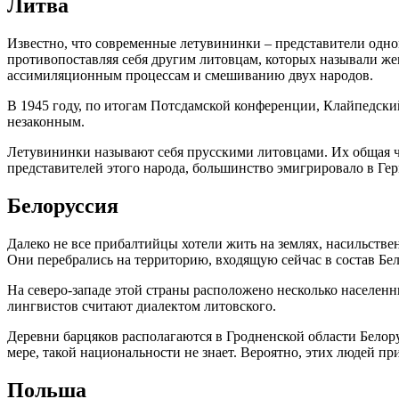
Литва
Известно, что современные летувининки – представители одно
противопоставляя себя другим литовцам, которых называли же
ассимиляционным процессам и смешиванию двух народов.
В 1945 году, по итогам Потсдамской конференции, Клайпедский
незаконным.
Летувининки называют себя прусскими литовцами. Их общая чи
представителей этого народа, большинство эмигрировало в Ге
Белоруссия
Далеко не все прибалтийцы хотели жить на землях, насильстве
Они перебрались на территорию, входящую сейчас в состав Бе
На северо-западе этой страны расположено несколько населен
лингвистов считают диалектом литовского.
Деревни барцяков располагаются в Гродненской области Белор
мере, такой национальности не знает. Вероятно, этих людей п
Польша