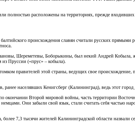
 или полностью расположены на территориях, прежде входивших 
 балтийского происхождения славян считали русских прямыми р
тноса.
омановы, Шереметевы, Боборыкины, был некий Андрей Кобыла, 
 из Пруссии («прус» – кобыла).
потомком правителей этой страны, ведущих свое происхождение, 
, ранее населявших Кенигсберг (Калининград), ведь этот город 
 по окончании Второй мировой войны, часть территории Восточ
емцами. Они забыли свой язык, стали считать себя частью наро
 более 7,3 тысячи жителей Калининградской области назвали се