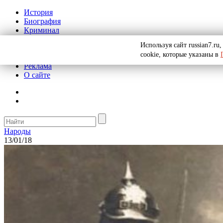
История
Биография
Криминал
СССР
Используя сайт russian7.r
Тайны
cookie, которые указаны в
Рекомендации
Реклама
О сайте
Народы
13/01/18