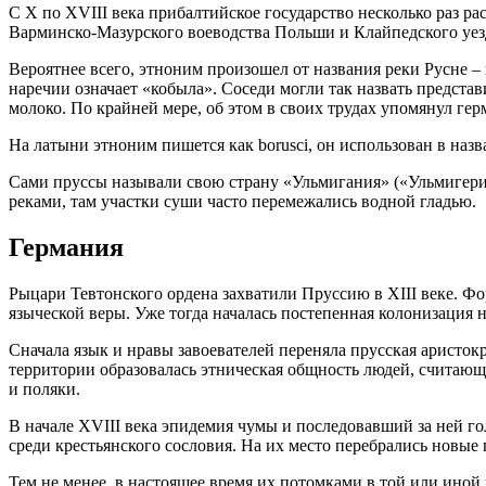
С X по XVIII века прибалтийское государство несколько раз 
Варминско-Мазурского воеводства Польши и Клайпедского уезд
Вероятнее всего, этноним произошел от названия реки Русне – 
наречии означает «кобыла». Соседи могли так назвать представ
молоко. По крайней мере, об этом в своих трудах упомянул гер
На латыни этноним пишется как borusci, он использован в наз
Сами пруссы называли свою страну «Ульмигания» («Ульмигерия
реками, там участки суши часто перемежались водной гладью.
Германия
Рыцари Тевтонского ордена захватили Пруссию в XIII веке. Ф
языческой веры. Уже тогда началась постепенная колонизация 
Сначала язык и нравы завоевателей переняла прусская аристокр
территории образовалась этническая общность людей, считаю
и поляки.
В начале XVIII века эпидемия чумы и последовавший за ней го
среди крестьянского сословия. На их место перебрались новые
Тем не менее, в настоящее время их потомками в той или иной