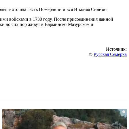
ольше отошла часть Померании и вся Нижняя Силезия.
кими войсками в 1730 году. После присоединения данной
мки до сих пор живут в Варминско-Мазурском и
Источник:
©
Русская Семерка
i