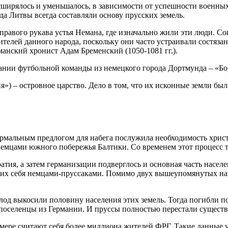
расширялось и уменьшалось, в зависимости от успешности военны
а Литвы всегда составляли основу прусских земель.
правого рукава устья Немана, где изначально жили эти люди. Со
ителей данного народа, поскольку они часто устраивали состязан
манский хронист Адам Бременский (1050-1081 гг.).
вании футбольной команды из немецкого города Дортмунда – «Бо
») – островное царство. Дело в том, что их исконные земли б
ормальным предлогом для набега послужила необходимость хрис
немцами южного побережья Балтики. Со временем этот процесс т
атия, а затем германизации подверглось и основная часть насел
щих себя немцами-пруссаками. Помимо двух вышеупомянутых нар
лод выкосили половину населения этих земель. Тогда погибли п
 поселенцы из Германии. И пруссы полностью перестали существ
 мере считают себя более миллиона жителей ФРГ. Такие данные 