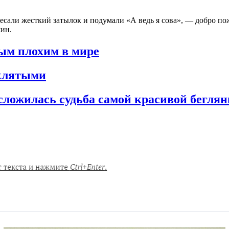
чесали жесткий затылок и подумали «А ведь я сова», — добро пож
ин.
мым плохим в мире
оклятыми
сложилась судьба самой красивой бегля