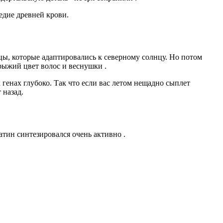
едие древней крови.
ы, которые адаптировались к северному солнцу. Но потом
 рыжий цвет волос и веснушки
.
 генах глубоко. Так что если вас летом нещадно сыплет
 назад.
ратин синтезировался очень активно
.