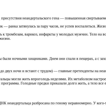
в присутствия неандертальского гена — повышенная свертываем
к — ранка затянулась за пару часов, не успев воспалиться. Жизн
ь к тромбозам, варикоз, инфаркты у молодых мужчин. Тело на вс
жизни.
 были ночными хищниками. Днем они спали в пещерах, а с захо
до двух ночи и встают с трудом) — главные претенденты на неа
альцы могли жить впроголодь неделями. Их метаболизм настрое
программа. Голодные предки приказали долго жить, а тело все 
ДНК неандертальца разбросана по геному неравномерно. У кого-то 