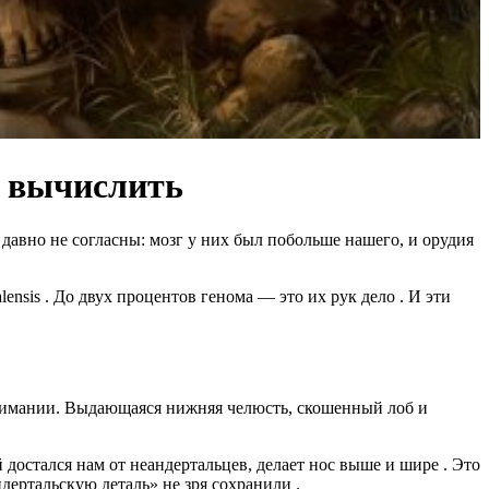
о вычислить
 давно не согласны: мозг у них был побольше нашего, и орудия
lensis
. До двух процентов генома — это их рук дело
. И эти
онимании. Выдающаяся нижняя челюсть, скошенный лоб и
 достался нам от неандертальцев, делает нос выше и шире
. Это
ндертальскую деталь» не зря сохранили
.