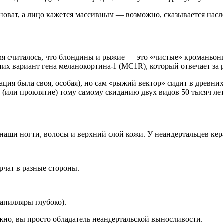
пноват, а лицо кажется массивным — возможно, сказывается насл
мя считалось, что блондины и рыжие — это «чистые» кроманьонц
их вариант гена меланокортина-1 (MC1R), который отвечает за
ция была своя, особая), но сам «рыжий вектор» сидит в древних
(или проклятие) тому самому свиданию двух видов 50 тысяч лет
 наши ногти, волосы и верхний слой кожи. У неандертальцев ке
рчат в разные стороны.
капилляры глубоко).
жно, вы просто обладатель неандертальской выносливости.