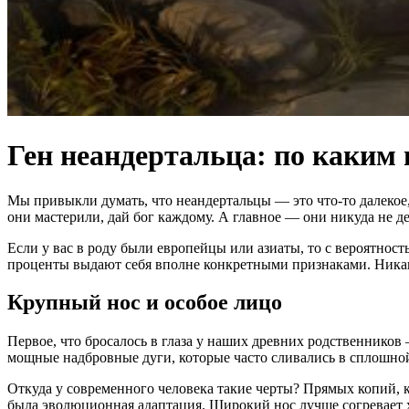
Ген неандертальца: по каким
Мы привыкли думать, что неандертальцы — это что-то далекое, 
они мастерили, дай бог каждому. А главное — они никуда не де
Если у вас в роду были европейцы или азиаты, то с вероятност
проценты выдают себя вполне конкретными признаками. Никако
Крупный нос и особое лицо
Первое, что бросалось в глаза у наших древних родственник
мощные надбровные дуги, которые часто сливались в сплошно
Откуда у современного человека такие черты? Прямых копий, к
была эволюционная адаптация. Широкий нос лучше согревает х