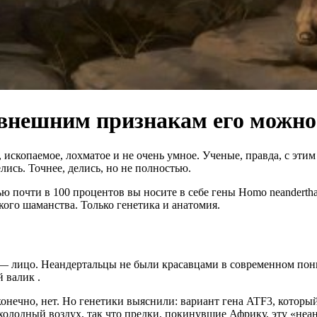
 внешним признакам его можн
ископаемое, лохматое и не очень умное. Ученые, правда, с этим
лись. Точнее, делись, но не полностью.
ью почти в 100 процентов вы носите в себе гены Homo neandertha
го шаманства. Только генетика и анатомия.
ов — лицо. Неандертальцы не были красавцами в современном п
й валик
.
онечно, нет. Но генетики выяснили: вариант гена ATF3, который
олодный воздух, так что предки, покинувшие Африку, эту «неа