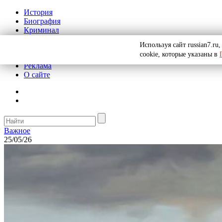
История
Биография
Криминал
СССР
Используя сайт russian7.r
Тайны
cookie, которые указаны в
Рекомендации
Реклама
О сайте
Важное
25/05/26