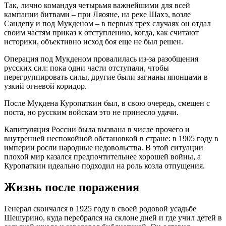
Так, лично командуя четырьмя важнейшими для всей
кампании битвами – при Ляояне, на реке Шахэ, возле
Сандепу и под Мукденом – в первых трех случаях он отдал
своим частям приказ к отступлению, когда, как считают
историки, объективно исход боя еще не был решен.
Операция под Мукденом провалилась из-за разобщения
русских сил: пока одни части отступали, чтобы
перегруппировать силы, другие были загнаны японцами в
узкий огневой коридор.
После Мукдена Куропаткин был, в свою очередь, смещен с
поста, но русским войскам это не принесло удачи.
Капитуляция России была вызвана в числе прочего и
внутренней неспокойной обстановкой в стране: в 1905 году в
империи росли народные недовольства. В этой ситуации
плохой мир казался предпочтительнее хорошей войны, а
Куропаткин идеально подходил на роль козла отпущения.
Жизнь после поражения
Генерал скончался в 1925 году в своей родовой усадьбе
Шешурино, куда перебрался на склоне дней и где учил детей в