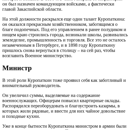
он был назначен командующим войсками, а фактически
главой Закаспийской области.
На этой должности раскрылся еще один талант Куропаткина:
он оказался прекрасным хозяйственником, заботящимся о
благе подопечных. Под его управлением в ранее полудиком и
нищем краю строились города, возникали школы, развивались
земледелие, промышленность и торговля. Все это не осталось
незамеченным в Петербурге, и в 1898 году Куропаткину
пришлось снова вернуться в столицу – на сей раз, чтобы
возглавить Военное министерство.
Министр
В этой роли Куропаткин тоже проявил себя как заботливый и
внимательный руководитель.
Он увеличил суммы, выделяемые на содержание
военнослужащих. Офицерам повысил квартирные оклады.
Распорядился переоборудовать и благоустроить казармы, в
которых жили рядовые, и ввести для них чайное довольствие
и походные кухни.
Уже в конце бытности Куропаткина министром в армии были