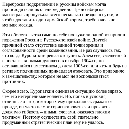
Переброска подкреплений к русским войскам могла
происходить лишь очень медленно: Транссибирская
магистраль пропускала всего несколько поездов в сутки, и
чтобы доставить один армейский корпус, требовалось не
меньше месяца.
Эти обстоятельства сами по себе послужили одной из причин
поражения России в Русско-японской войне. Другой
причиной стало отсутствие единой точки зрения и
согласованности среди командования. Не раз случалось так,
что когда Куропаткин решал отступить, Алексеев, смещенный
с поста главнокомандующего в октябре 1904-го, но
остававшийся наместником до лета 1905-го, или кто-нибудь из
ретивых подчиненных приказывал атаковать. Это приводило
к замешательству, которым не мог не воспользоваться
противник.
Скорее всего, Куропаткин оценивал ситуацию более здраво,
чем его нетерпеливые коллеги. Но, попав в условия,
отличные от тех, в которых ему приходилось сражаться
прежде, он часто не мог сориентироваться и проявить
должную гибкость – иными словами, оказался плохим
тактиком. Поэтому осуществить свой тщательно
продуманный стратегический план ему не удалось.