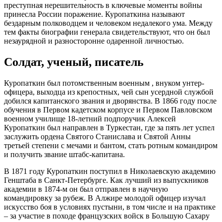
преступная нерешительность в ключевые моменты войны
принесла России поражение. Куропаткина называют
бездарным полководцем и человеком недалекого ума. Между
тем факты биографии генерала свидетельствуют, что он был
незаурядной и разносторонне одаренной личностью.
Солдат, ученый, писатель
Куропаткин был потомственным военным , внуком унтер-
офицера, выходца из крепостных, чей сын усердной службой
добился капитанского звания и дворянства. В 1866 году после
обучения в Первом кадетском корпусе и Первом Павловском
военном училище 18-летний подпоручик Алексей
Куропаткин был направлен в Туркестан, где за пять лет успел
заслужить ордена Святого Станислава и Святой Анны
третьей степени с мечами и бантом, стать ротным командиром
и получить звание штабс-капитана.
В 1871 году Куропаткин поступил в Николаевскую академию
Генштаба в Санкт-Петербурге. Как лучший из выпускников
академии в 1874-м он был отправлен в научную
командировку за рубеж. В Алжире молодой офицер изучал
искусство боя в условиях пустыни, в том числе и на практике
– за участие в походе французских войск в Большую Сахару