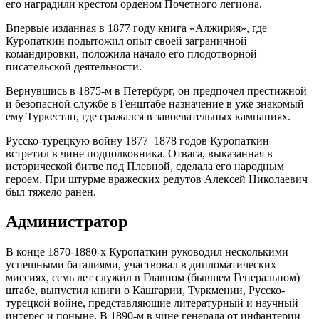
его наградили крестом орденом Почетного легиона.
Впервые изданная в 1877 году книга «Алжирия», где
Куропаткин подытожил опыт своей заграничной
командировки, положила начало его плодотворной
писательской деятельности.
Вернувшись в 1875-м в Петербург, он предпочел престижной
и безопасной службе в Генштабе назначение в уже знакомый
ему Туркестан, где сражался в завоевательных кампаниях.
Русско-турецкую войну 1877–1878 годов Куропаткин
встретил в чине подполковника. Отвага, выказанная в
исторической битве под Плевной, сделала его народным
героем. При штурме вражеских редутов Алексей Николаевич
был тяжело ранен.
Администратор
В конце 1870-1880-х Куропаткин руководил несколькими
успешными баталиями, участвовал в дипломатических
миссиях, семь лет служил в Главном (бывшем Генеральном)
штабе, выпустил книги о Кашгарии, Туркмении, Русско-
турецкой войне, представляющие литературный и научный
интерес и поныне. В 1890-м в чине генерала от инфантерии