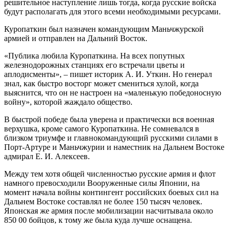
решительное наступление лишь тогда, когда русские войска
будут располагать для этого всеми необходимыми ресурсами.
Куропаткин был назначен командующим Маньчжурской
армией и отправлен на Дальний Восток.
«Публика любила Куропаткина. На всех попутных
железнодорожных станциях его встречали цветы и
аплодисменты», – пишет историк А. И. Уткин. Но генерал
знал, как быстро восторг может смениться хулой, когда
выяснится, что он не настроен на «маленькую победоносную
войну», которой жаждало общество.
В быстрой победе была уверена и практически вся военная
верхушка, кроме самого Куропаткина. Не сомневался в
близком триумфе и главнокомандующий русскими силами в
Порт-Артуре и Маньчжурии и наместник на Дальнем Востоке
адмирал Е. И. Алексеев.
Между тем хотя общей численностью русские армия и флот
намного превосходили Вооруженные силы Японии, на
момент начала войны контингент российских боевых сил на
Дальнем Востоке составлял не более 150 тысяч человек.
Японская же армия после мобилизации насчитывала около
850 00 бойцов, к тому же была куда лучше оснащена.