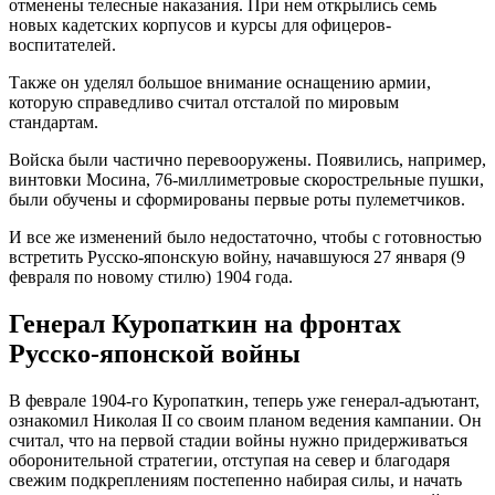
отменены телесные наказания. При нем открылись семь
новых кадетских корпусов и курсы для офицеров-
воспитателей.
Также он уделял большое внимание оснащению армии,
которую справедливо считал отсталой по мировым
стандартам.
Войска были частично перевооружены. Появились, например,
винтовки Мосина, 76-миллиметровые скорострельные пушки,
были обучены и сформированы первые роты пулеметчиков.
И все же изменений было недостаточно, чтобы с готовностью
встретить Русско-японскую войну, начавшуюся 27 января (9
февраля по новому стилю) 1904 года.
Генерал Куропаткин на фронтах
Русско-японской войны
В феврале 1904-го Куропаткин, теперь уже генерал-адъютант,
ознакомил Николая
II
со своим планом ведения кампании. Он
считал, что на первой стадии войны нужно придерживаться
оборонительной стратегии, отступая на север и благодаря
свежим подкреплениям постепенно набирая силы, и начать