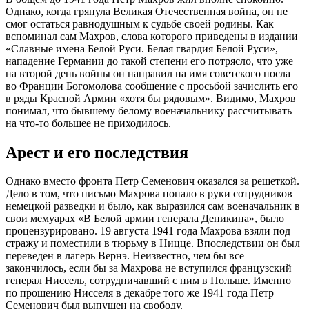
Однако, когда грянула Великая Отечественная война, он не
смог остаться равнодушным к судьбе своей родины. Как
вспоминал сам Махров, слова которого приведены в издании
«Славные имена Белой Руси. Белая гвардия Белой Руси»,
нападение Германии до такой степени его потрясло, что уже
на второй день войны он направил на имя советского посла
во Франции Богомолова сообщение с просьбой зачислить его
в ряды Красной Армии «хотя бы рядовым». Видимо, Махров
понимал, что бывшему белому военачальнику рассчитывать
на что-то большее не приходилось.
Арест и его последствия
Однако вместо фронта Петр Семенович оказался за решеткой.
Дело в том, что письмо Махрова попало в руки сотрудников
немецкой разведки и было, как выразился сам военачальник в
свои мемуарах «В Белой армии генерала Деникина», было
процензурировано. 19 августа 1941 года Махрова взяли под
стражу и поместили в тюрьму в Ницце. Впоследствии он был
переведен в лагерь Вернэ. Неизвестно, чем бы все
закончилось, если бы за Махрова не вступился французский
генерал Ниссель, сотрудничавший с ним в Польше. Именно
по прошению Нисселя в декабре того же 1941 года Петр
Семенович был выпущен на свободу.