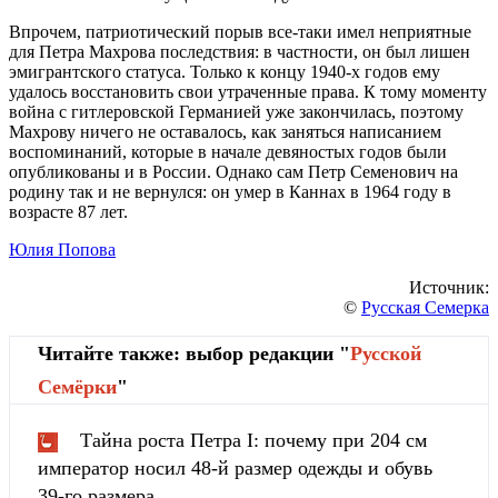
Впрочем, патриотический порыв все-таки имел неприятные
для Петра Махрова последствия: в частности, он был лишен
эмигрантского статуса. Только к концу 1940-х годов ему
удалось восстановить свои утраченные права. К тому моменту
война с гитлеровской Германией уже закончилась, поэтому
Махрову ничего не оставалось, как заняться написанием
воспоминаний, которые в начале девяностых годов были
опубликованы и в России. Однако сам Петр Семенович на
родину так и не вернулся: он умер в Каннах в 1964 году в
возрасте 87 лет.
Юлия Попова
Источник:
©
Русская Семерка
Читайте также: выбор редакции "
Русской
Cемёрки
"
Тайна роста Петра I: почему при 204 см
император носил 48-й размер одежды и обувь
39-го размера