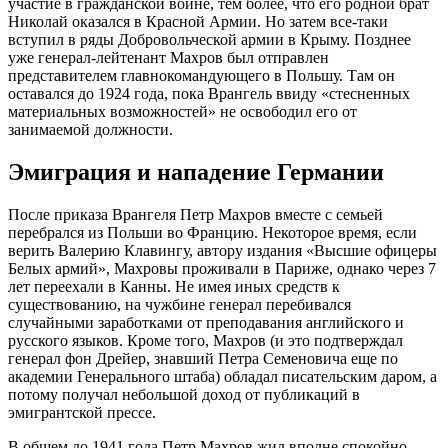
участие в гражданской войне, тем более, что его родной брат
Николай оказался в Красной Армии. Но затем все-таки
вступил в ряды Добровольческой армии в Крыму. Позднее
уже генерал-лейтенант Махров был отправлен
представителем главнокомандующего в Польшу. Там он
оставался до 1924 года, пока Врангель ввиду «стесненных
материальных возможностей» не освободил его от
занимаемой должности.
Эмиграция и нападение Германии
После приказа Врангеля Петр Махров вместе с семьей
перебрался из Польши во Францию. Некоторое время, если
верить Валерию Клавингу, автору издания «Высшие офицеры
Белых армий», Махровы проживали в Париже, однако через 7
лет переехали в Канны. Не имея иных средств к
существованию, на чужбине генерал перебивался
случайными заработками от преподавания английского и
русского языков. Кроме того, Махров (и это подтверждал
генерал фон Дрейер, знавший Петра Семеновича еще по
академии Генерального штаба) обладал писательским даром, а
потому получал небольшой доход от публикаций в
эмигрантской прессе.
В общем до 1941 года Петр Махров жил вполне спокойно.