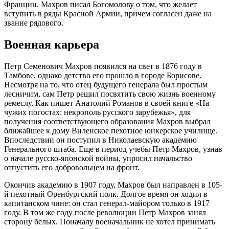
Франции. Махров писал Богомолову о том, что желает
вступить в ряды Красной Армии, причем согласен даже на
звание рядового.
Военная карьера
Петр Семенович Махров появился на свет в 1876 году в
Тамбове, однако детство его прошло в городе Борисове.
Несмотря на то, что отец будущего генерала был простым
лесничим, сам Петр решил посвятить свою жизнь военному
ремеслу. Как пишет Анатолий Романов в своей книге «На
чужих погостах: некрополь русского зарубежья», для
получения соответствующего образования Махров выбрал
ближайшее к дому Виленское пехотное юнкерское училище.
Впоследствии он поступил в Николаевскую академию
Генерального штаба. Еще в период учебы Петр Махров, узнав
о начале русско-японской войны, упросил начальство
отпустить его добровольцем на фронт.
Окончив академию в 1907 году, Махров был направлен в 105-
й пехотный Оренбургский полк. Долгое время он ходил в
капитанском чине: он стал генерал-майором только в 1917
году. В том же году после революции Петр Махров занял
сторону белых. Поначалу военачальник не хотел принимать