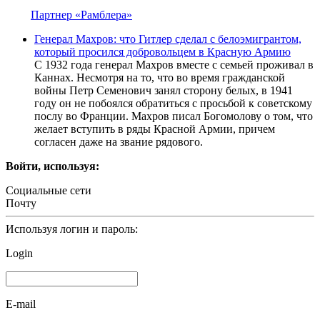
Партнер «Рамблера»
Генерал Махров: что Гитлер сделал с белоэмигрантом,
который просился добровольцем в Красную Армию
С 1932 года генерал Махров вместе с семьей проживал в
Каннах. Несмотря на то, что во время гражданской
войны Петр Семенович занял сторону белых, в 1941
году он не побоялся обратиться с просьбой к советскому
послу во Франции. Махров писал Богомолову о том, что
желает вступить в ряды Красной Армии, причем
согласен даже на звание рядового.
Войти, используя:
Социальные сети
Почту
Используя логин и пароль:
Login
E-mail