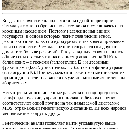
Когда-то славянские народы жили на одной территории.
Оттуда уже они разбрелись по свету, воюя и смешиваясь с их
коренным населением. Поэтому население нынешних
государств, в основе которых лежит славянский этнос,
различаются не только по культурным и языковым признакам,
но и генетически. Чем дальше они географически друг от
друга, тем больше различий. Так у западных славян нашлись
общие гены с кельтским населением (гаплогруппа R1b), у
балканских – с греками (гаплогруппа I2 ) и древними
фракийцами (I2а2), у восточных – с балтами и финно-уграми
(гаплогруппа N). Причем, межэтнический контакт последних
происходил за счет славянских мужчин, которые женились на
аборигенках.
Несмотря на многочисленные различия и неоднородность
генофонда, русские, украинцы, поляки и белорусы четко
соответствуют одной группе на так называемой диаграмме
MDS, отражающей генетическую дистанцию. Из всех народов
мы ближе всего друг к другу.
Генетический анализ позволяет найти упомянутую выше
«прародину, где все начиналось». Это возможно благодаря