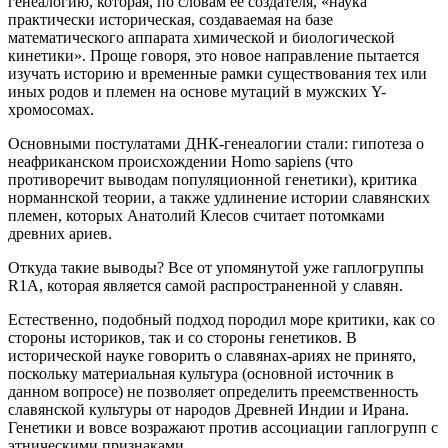
генеалогию, которая, по словам ее создателя, «наука
практически историческая, создаваемая на базе
математического аппарата химической и биологической
кинетики». Проще говоря, это новое направление пытается
изучать историю и временные рамки существования тех или
иных родов и племен на основе мутаций в мужских Y-
хромосомах.
Основными постулатами ДНК-генеалогии стали: гипотеза о
неафриканском происхождении Homo sapiens (что
противоречит выводам популяционной генетики), критика
норманнской теории, а также удлинение истории славянских
племен, которых Анатолий Клесов считает потомками
древних ариев.
Откуда такие выводы? Все от упомянутой уже гаплогруппы
R1А, которая является самой распространенной у славян.
Естественно, подобный подход породил море критики, как со
стороны историков, так и со стороны генетиков. В
исторической науке говорить о славянах-ариях не принято,
поскольку материальная культура (основной источник в
данном вопросе) не позволяет определить преемственность
славянской культуры от народов Древней Индии и Ирана.
Генетики и вовсе возражают против ассоциации гаплогрупп с
этническими признаками.