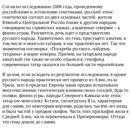
Согласно исследованию 2008 года, проведенному
российскими и эстонскими генетиками, русский этнос
генетически состоит из двух основных частей: жители
Южной и Центральной России ближе к другим народам,
говорящим на славянских языках, а коренные северяне – к
финно-уграм. Разумеется, речь идет о представителях
русского народа. Удивительно, но гена, присущего азиатам, в
том числе и монголо-татарам, в нас практически нет. Так что
знаменитая поговорка: «Поскреби русского, найдешь
татарина» в корне неверна. Причем, на татарском народе
азиатский ген также не особо отразился, генофонд
современных татар оказался по большей части европейским.
В целом, если исходить из результатов исследования, в крови
русского народа практически нет примеси из Азии, из-за
Урала, зато в пределах Европы наши предки испытывали
многочисленные генетические влияния своих соседей, будь то
поляки, финно-угры, народы Северного Кавказа или этнос
татар (не монголов). Кстати, гаплогруппа R1a, характерная
для славян, по некоторым версиям, родилась тысячи лет назад
и была частой у предков скифов. Часть этих праскифов жила в
Средней Азии, часть перекочевала в Причерноморье. Оттуда
эти гены дошли до славян.