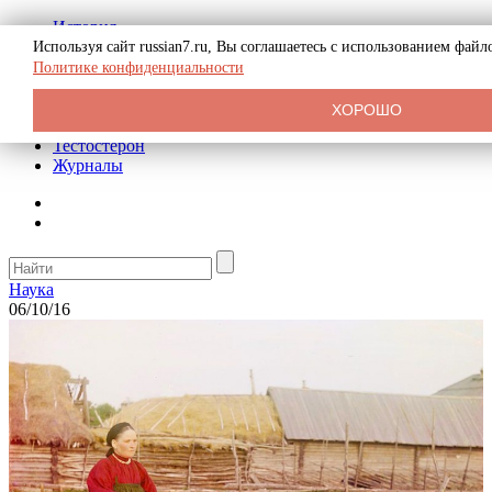
История
Биография
Используя сайт russian7.ru, Вы соглашаетесь с использованием фай
Криминал
Политике конфиденциальности
Реклама на сайте
О сайте
ХОРОШО
Рекомендательные статьи
Тестостерон
Журналы
Наука
06/10/16