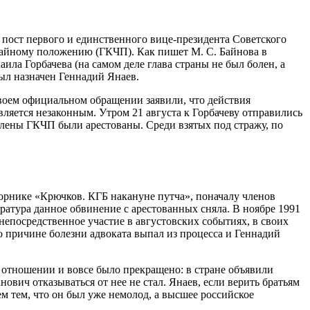
 пост первого и единственного вице-президента Советского
чайному положению (ГКЧП). Как пишет М. С. Байнова в
ла Горбачева (на самом деле глава страны не был болен, а
ыл назначен Геннадий Янаев.
своем официальном обращении заявили, что действия
вляется незаконным. Утром 21 августа к Горбачеву отправились
члены ГКЧП были арестованы. Среди взятых под стражу, по
орнике «Крючков. КГБ накануне путча», поначалу членов
ратура данное обвинение с арестованных сняла. В ноябре 1991
епосредственное участие в августовских событиях, в своих
 причине болезни адвоката выпал из процесса и Геннадий
х отношении и вовсе было прекращено: в стране объявили
ович отказываться от нее не стал. Янаев, если верить братьям
м тем, что он был уже немолод, а высшее российское