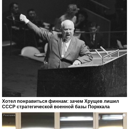
Хотел понравиться финнам: зачем Хрущев лишил
СССР стратегической военной базы Порккала
i