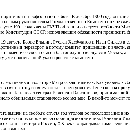
партийной и профсоюзной работе. В декабре 1990 года он занял
минальным руководителем Государственного Комитета по чрезвы
вгусте 1991 года члены ГКЧП объявили о недееспособности Михаи
ласно Конституции СССР, исполняющим обязанности президента б
 19 августа Борис Ельцин, Руслан Хасбулатов и Иван Силаев в 
рственный переворот, а потому комитет, пришедший к власти, я
ч вместе со своей семьей благополучно вернулся в Москву, а 
ту уже подписавший указ о роспуске комитета.
 следственный изолятор «Матросская тишина». Как указано в сб
 в связи с отсутствием состава преступления Генеральная проку
власть. Как писал генерал Валентин Варенников, принимавший н
исло обвиняемых становилось все меньше. В какой-то момент по
тета вышли на свободу, спустя год уголовное преследование в и
ю автоматически влечет за собой признание вины, Геннадий Иван
ссказанная история России, ХХ век», оправдывал такое решение
 под «вышку».