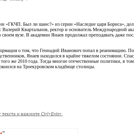
и «ГКЧП. Был ли шанс?» из серии «Наследие царя Бориса», долг
ача: Валерий Квартальнов, ректор и основатель Международной 
своем вузе. В академии Янаев продолжал преподавать даже пос
нформация о том, что Геннадий Иванович попал в реанимацию. 
ственников, Янаев находился в крайне тяжелом состоянии. Спас
 того же 2010 года. Тогда многие отечественные политики, в т
окоился на Троекуровском кладбище столицы.
и
"