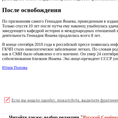
После освобождения
По признаниям самого Геннадия Янаева, приведенным в издани
Только спустя 10 лет после путча ему наконец улыбнулась уд
заведующего кафедрой истории и международных отношений в 
деятельность Геннадия Янаева продлилась всего 8 лет.
В конце сентября 2010 года в российской прессе появилась и
ГКЧП стало онкологическое заболевание легких. По словам род
как в СМИ было объявлено о его кончине. Он умер 24 сентября
соболезнования близким Янаева. Экс-вице-президент СССР уп
Юлия Попова
Читайте также: выбор редакции "
Русской Cемёрк