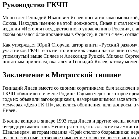
Руководство ГКЧП
Много лет Геннадий Иванович Янаев посвятил комсомольской, 
Союза. Находясь именно на этой должности, Янаев и стал но
издании «История государственного управления в России», в а
якобы оказался блокированным в Форосе), в связи с чем, сог
Как утверждает Юрий Сторчак, автор книги «Русский разлом»,
участников ГКЧП есть не что иное как самый настоящий госуда
упомянутый выше Силаев и Александр Руцкой. Михаил Сергееви
понятным причинам, оказался и Геннадий Янаев, к тому момен
Заключение в Матросской тишине
Геннадий Янаев вместе со своими соратниками был заключен в
ГКЧП обвинили в измене Родине. Однако через некоторое время
года их объявили заговорщиками, намеревавшимися захватить 
мемуарах «Дело ГКЧП», менялись обвинения, шли допросы, а ч
Янаев.
В конце концов в январе 1993 года Янаев и другие члены коми
очередную амнистию. Несмотря на то, что согласие на амнисти
Швальнерам, авторам издания «Край спелого боярышника: нера
руководство имело твердое намерение подвести арестованных