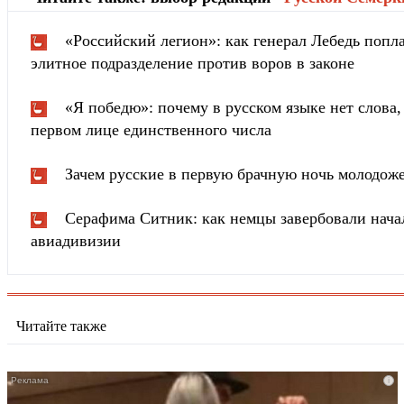
«Российский легион»: как генерал Лебедь попла
элитное подразделение против воров в законе
«Я победю»: почему в русском языке нет слова
первом лице единственного числа
Зачем русские в первую брачную ночь молодож
Серафима Ситник: как немцы завербовали нача
авиадивизии
Читайте также
i