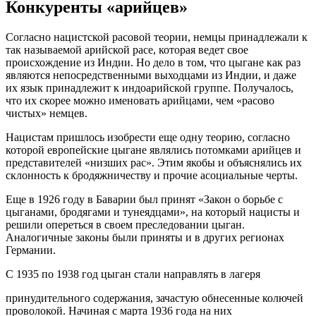
Конкуренты «арийцев»
Согласно нацистской расовой теории, немцы принадлежали к
так называемой арийской расе, которая ведет свое
происхождение из Индии. Но дело в том, что цыгане как раз
являются непосредственными выходцами из Индии, и даже
их язык принадлежит к индоарийской группе. Получалось,
что их скорее можно именовать арийцами, чем «расово
чистых» немцев.
Нацистам пришлось изобрести еще одну теорию, согласно
которой европейские цыгане являлись потомками арийцев и
представителей «низших рас». Этим якобы и объяснялись их
склонность к бродяжничеству и прочие асоциальные черты.
Еще в 1926 году в Баварии был принят «Закон о борьбе с
цыганами, бродягами и тунеядцами», на который нацисты и
решили опереться в своем преследовании цыган.
Аналогичные законы были приняты и в других регионах
Германии.
С 1935 по 1938 год цыган стали направлять в лагеря
принудительного содержания, зачастую обнесенные колючей
проволокой. Начиная с марта 1936 года на них