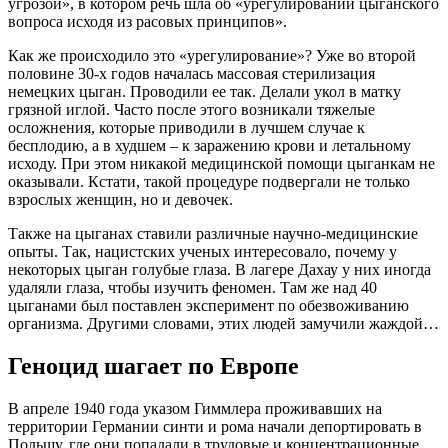
угрозой», в котором речь шла об «урегулировании цыганского
вопроса исходя из расовых принципов».
Как же происходило это «урегулирование»? Уже во второй
половине 30-х годов началась массовая стерилизация
немецких цыган. Проводили ее так. Делали укол в матку
грязной иглой. Часто после этого возникали тяжелые
осложнения, которые приводили в лучшем случае к
бесплодию, а в худшем – к заражению крови и летальному
исходу. При этом никакой медицинской помощи цыганкам не
оказывали. Кстати, такой процедуре подвергали не только
взрослых женщин, но и девочек.
Также на цыганах ставили различные научно-медицинские
опыты. Так, нацистских ученых интересовало, почему у
некоторых цыган голубые глаза. В лагере Дахау у них иногда
удаляли глаза, чтобы изучить феномен. Там же над 40
цыганами был поставлен эксперимент по обезвоживанию
организма. Другими словами, этих людей замучили жаждой…
Геноцид шагает по Европе
В апреле 1940 года указом Гиммлера проживавших на
территории Германии синти и рома начали депортировать в
Польшу, где они попадали в трудовые и концентрационные