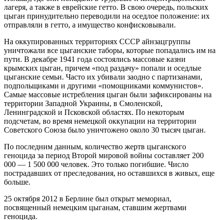
лагеря, а также в еврейские гетто. В свою очередь, польских
цыган принудительно переводили на оседлое положение: их
отправляли в гетто, а имущество конфисковывали.
На оккупированных территориях СССР айнзацгруппы
уничтожали все цыганские таборы, которые попадались им на
пути. В декабре 1941 года состоялись массовые казни
крымских цыган, причем «под раздачу» попали и оседлые
цыганские семьи. Часто их убивали заодно с партизанами,
подпольщиками и другими «помощниками коммунистов».
Самые массовые истребления цыган были зафиксированы на
территории Западной Украины, в Смоленской,
Ленинградской и Псковской областях. По некоторым
подсчетам, во время немецкой оккупации на территории
Советского Союза было уничтожено около 30 тысяч цыган.
По последним данным, количество жертв цыганского
геноцида за период Второй мировой войны составляет 200
000 — 1 500 000 человек. Это только погибшие. Число
пострадавших от преследования, но оставшихся в живых, еще
больше.
25 октября 2012 в Берлине был открыт мемориал,
посвященный немецким цыганам, ставшим жертвами
геноцида.