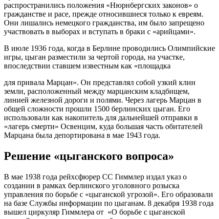
распространились положения «Нюрнбергских законов» о
гражданстве и расе, прежде относившиеся только к евреям.
Они лишались немецкого гражданства, им было запрещено
участвовать в выборах и вступать в браки с «арийцами».
В июле 1936 года, когда в Берлине проводились Олимпийские
игры, цыган разместили за чертой города, на участке,
впоследствии ставшем известным как «площадка
для привала Марцан». Он представлял собой узкий клин
земли, расположенный между марцанским кладбищем,
линией железной дороги и полями. Через лагерь Марцан в
общей сложности прошли 1500 берлинских цыган. Его
использовали как накопитель для дальнейшей отправки в
«лагерь смерти» Освенцим, куда большая часть обитателей
Марцана была депортирована в мае 1943 года.
Решение «цыганского вопроса»
В мае 1938 года рейхсфюрер СС Гиммлер издал указ о
создании в рамках берлинского уголовного розыска
управления по борьбе с «цыганской угрозой». Его образовали
на базе Службы информации по цыганам. 8 декабря 1938 года
вышел циркуляр Гиммлера от «О борьбе с цыганской