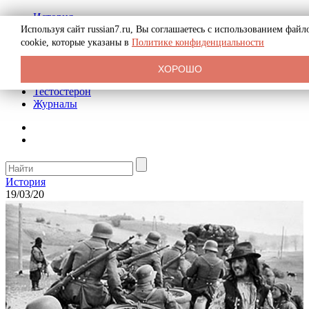
История
Биография
Используя сайт russian7.ru, Вы соглашаетесь с использованием файл
Криминал
cookie, которые указаны в
Политике конфиденциальности
Реклама на сайте
О сайте
ХОРОШО
Рекомендательные статьи
Тестостерон
Журналы
История
19/03/20