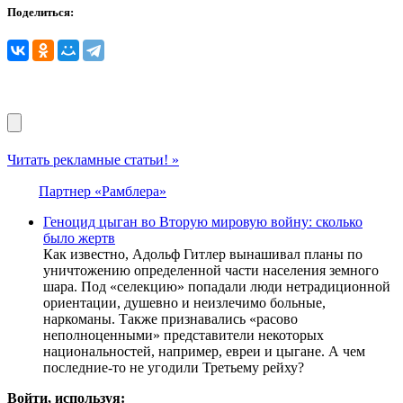
Поделиться:
Читать рекламные статьи! »
Партнер «Рамблера»
Геноцид цыган во Вторую мировую войну: сколько
было жертв
Как известно, Адольф Гитлер вынашивал планы по
уничтожению определенной части населения земного
шара. Под «селекцию» попадали люди нетрадиционной
ориентации, душевно и неизлечимо больные,
наркоманы. Также признавались «расово
неполноценными» представители некоторых
национальностей, например, евреи и цыгане. А чем
последние-то не угодили Третьему рейху?
Войти, используя: