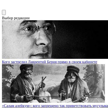
Выбор редакции
Кого застрелил Лаврентий Берия прямо в своем кабинете
«Салам алейкум»: кого запрещено так приветствовать мусульм