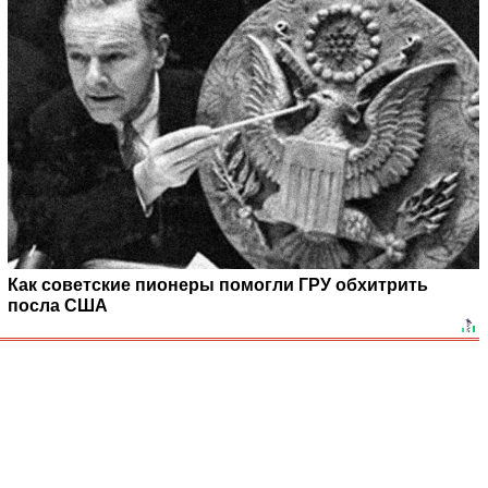
Как советские пионеры помогли ГРУ обхитрить
посла США