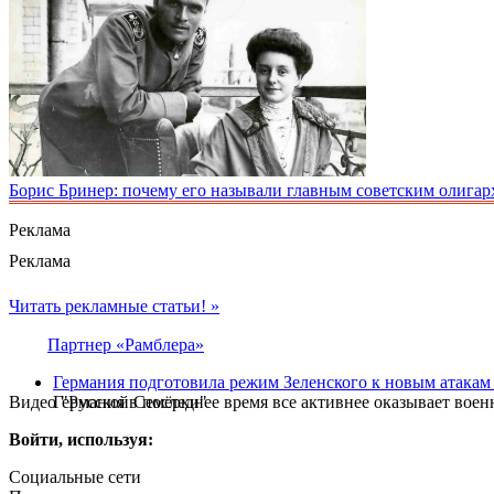
Борис Бринер: почему его называли главным советским олигар
Реклама
Реклама
Читать рекламные статьи! »
Партнер «Рамблера»
Германия подготовила режим Зеленского к новым атакам
Видео "Русской Семёрки"
Германия в последнее время все активнее оказывает во
Войти, используя:
Социальные сети