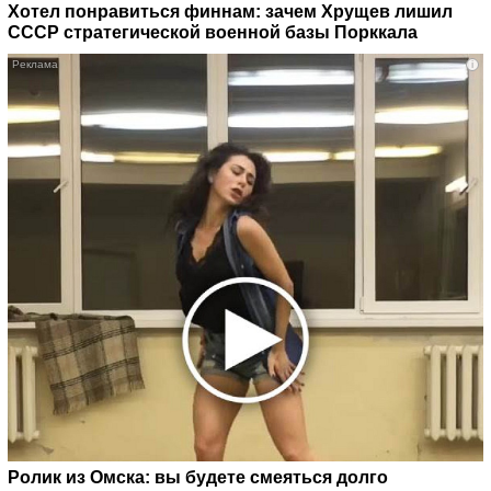
Хотел понравиться финнам: зачем Хрущев лишил
СССР стратегической военной базы Порккала
i
Ролик из Омска: вы будете смеяться долго