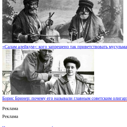
«Салам алейкум»: кого запрещено так приветствовать мусульм
Борис Бринер: почему его называли главным советским олигар
Реклама
Реклама