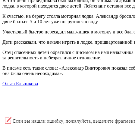
В этот день Праведникова был выходной, он занимался домашни
лодка, в которой находятся двое детей. Лейтенант оставил все д
К счастью, на берегу стояла моторная лодка. Александр бросил
двое братьев 5 и 10 лет уже погрузился в воду.
Участковый быстро пересадил мальчишек в моторку и все благо
Дети рассказали, что начали играть в лодке, пришвартованной к 
Отец спасенных детей обратился с письмом на имя начальник
за решительность и небезразличное отношение.
В письме есть такие слова: «Александр Викторович показал себ
она была очень необходима».
Ольга Ельникова