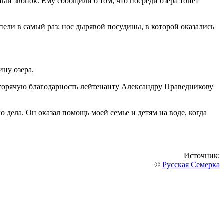
ый звонок. Ему сообщили о том, что посреди озера тонет
пели в самый раз: нос дырявой посудины, в которой оказались
ину озера.
 горячую благодарность лейтенанту Александру Праведникову
 дела. Он оказал помощь моей семье и детям на воде, когда
Источник:
©
Русская Семерка