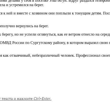
ми делами у себя в поселке Ульт-Ягун. Вдруг раздался телефонн
ела и устремился на берег.
ся к ней и вместе с хозяином они поплыли к тонущим детям. Пос
получно вернулись на берег.
берегу, но не успели оглянуться, как ее ветром отнесло на серед
а ОМВД России по Сургутскому району, в котором выразил свою
я как отзывчивый, небезразличный человек. Профессионал своего