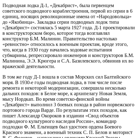
Подводная лодка Д-1, «Декабрист», была первенцем
советского подводного кораблестроения, первой из серии в 6
единиц, носящих революционные имена от «Народовольца»
до «Якобинца». Закладка серии подводных лодок типа
«Декабрист» состоялась 5 марта 1927 года. Д-1 проектировали
в конструкторском бюро, которое тогда возглавлял
конструктор Б.М. Малинин. Правительство настолько
«ревностно» относилось к военным проектам, вроде этого,
что, когда в 1930 году начались ходовые испытания
субмарины, репрессировало инженеров и конструкторов Б.М.
Малинина, Э.Э. Крюгера и С.А. Базилевского, обвинив их во
вражеской деятельности.
В том же году Д-1 вошла в состав Морских сил Балтийского
моря. В 1930-е годы подводная лодка, в том числе после
ремонта и некоторой модернизации, совершила несколько
дальних походов: в Белое море, к архипелагу Новая Земля,
мысу Нордкап. Во время советско-финской войны
«Декабрист» выполнил 3 боевых похода в район норвежского
портового города Варде. По результатам этих походов, как
пишет Александр Окороков в издании «Свод объектов
подводного культурного наследия России», командир
подлодки Ф. М. Ельтищев был удостоен ордена Боевого
Красного знамени, а военный техник С. П. Белов и моторист
В. С. Федотов – награждены орденами Красной Звезды.