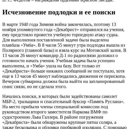
Исчезновение подлодки и ее поиски
В марте 1940 года Зимняя война закончилась, поэтому 13
ноября упомянутого года «Декабрист» отправился на учения,
ему предстояло провести учебную торпедную атаку судна.
Для выполнения поставленной задачи была выделена
плавбаза «Умба». В 8 часов 55 минут утра подлодка вышла из
Полярного (главной базы) и взяла курс на Мотовский залив. В
13 часов 26 минут командир Д-1 по радиосвязи доложил о
готовности начать учения. Учебная задача была успешно
выполнена, и «Умба» ушла на базу. Вот только от
«Декабриста» больше никаких сообщений не поступало, хотя
еще в 13 часов 45 минут наблюдались движения ее перископа.
Вечером субмарина должна была выйти на запланированный
сеанс связи, но не сделала этого.
Начались поиски, в которых были задействованы самолет
МБР-2, тральщики и спасательный буксир «Память Руслана».
На место прибыли члены специальной комиссии под
руководством второго заместителя Наркома ВМФ по
судостроению Льва Галлера. В районе погружения
«Декабриста» были обнаружены крупные пятна соляра, а
также бескозырка и обломки пробковой изоляции. С помощью