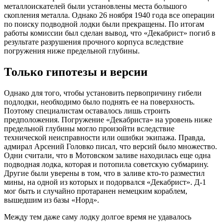
металлоискателей были установлены места большого
скопления металла. Однако 26 ноября 1940 года все операции
по поиску подводной лодки были прекращены. По итогам
работы комиссии был сделан вывод, что «Декабрист» погиб в
результате разрушения прочного корпуса вследствие
погружения ниже предельной глубины.
Только гипотезы и версии
Однако для того, чтобы установить первопричину гибели
подлодки, необходимо было поднять ее на поверхность.
Поэтому специалистам оставалось лишь строить
предположения. Погружение «Декабриста» на уровень ниже
предельной глубины могло произойти вследствие
технической неисправности или ошибки экипажа. Правда,
адмирал Арсений Головко писал, что версий было множество.
Одни считали, что в Мотовском заливе находилась еще одна
подводная лодка, которая и потопила советскую субмарину.
Другие были уверены в том, что в заливе кто-то разместил
мины, на одной из которых и подорвался «Декабрист». Д-1
мог быть и случайно протаранен немецким кораблем,
вышедшим из базы «Норд».
Между тем даже саму лодку долгое время не удавалось