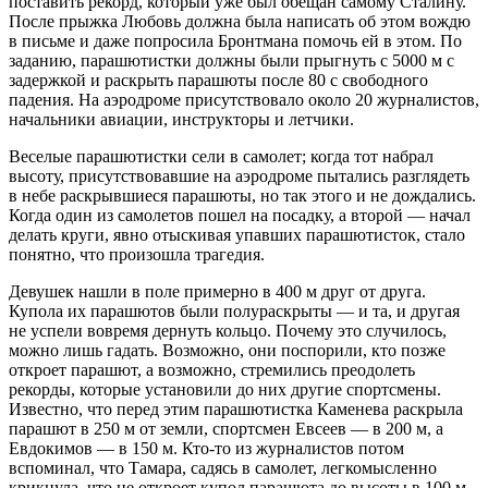
поставить рекорд, который уже был обещан самому Сталину.
После прыжка Любовь должна была написать об этом вождю
в письме и даже попросила Бронтмана помочь ей в этом. По
заданию, парашютистки должны были прыгнуть с 5000 м с
задержкой и раскрыть парашюты после 80 с свободного
падения. На аэродроме присутствовало около 20 журналистов,
начальники авиации, инструкторы и летчики.
Веселые парашютистки сели в самолет; когда тот набрал
высоту, присутствовавшие на аэродроме пытались разглядеть
в небе раскрывшиеся парашюты, но так этого и не дождались.
Когда один из самолетов пошел на посадку, а второй — начал
делать круги, явно отыскивая упавших парашютисток, стало
понятно, что произошла трагедия.
Девушек нашли в поле примерно в 400 м друг от друга.
Купола их парашютов были полураскрыты — и та, и другая
не успели вовремя дернуть кольцо. Почему это случилось,
можно лишь гадать. Возможно, они поспорили, кто позже
откроет парашют, а возможно, стремились преодолеть
рекорды, которые установили до них другие спортсмены.
Известно, что перед этим парашютистка Каменева раскрыла
парашют в 250 м от земли, спортсмен Евсеев — в 200 м, а
Евдокимов — в 150 м. Кто-то из журналистов потом
вспоминал, что Тамара, садясь в самолет, легкомысленно
крикнула, что не откроет купол парашюта до высоты в 100 м