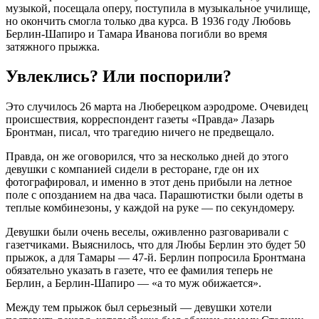
музыкой, посещала оперу, поступила в музыкальное училище,
но окончить смогла только два курса. В 1936 году Любовь
Берлин-Шапиро и Тамара Иванова погибли во время
затяжного прыжка.
Увлеклись? Или поспорили?
Это случилось 26 марта на Люберецком аэродроме. Очевидец
происшествия, корреспондент газеты «Правда» Лазарь
Бронтман, писал, что трагедию ничего не предвещало.
Правда, он же оговорился, что за несколько дней до этого
девушки с компанией сидели в ресторане, где он их
фотографировал, и именно в этот день прибыли на летное
поле с опозданием на два часа. Парашютистки были одеты в
теплые комбинезоны, у каждой на руке — по секундомеру.
Девушки были очень веселы, оживленно разговаривали с
газетчиками. Выяснилось, что для Любы Берлин это будет 50
прыжок, а для Тамары — 47-й. Берлин попросила Бронтмана
обязательно указать в газете, что ее фамилия теперь не
Берлин, а Берлин-Шапиро — «а то муж обижается».
Между тем прыжок был серьезный — девушки хотели