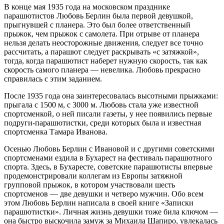
В конце мая 1935 года на московском празднике
парашютистов Любовь Берлин была первой девушкой,
прыгнувшей с планера. Это был более ответственный
прыжок, чем прыжок с самолета. При отрыве от планера
нельзя делать неосторожные движения, следует все точно
рассчитать, а парашют следует раскрывать «с затяжкой»,
тогда, когда парашютист наберет нужную скорость, так как
скорость самого планера — невелика. Любовь прекрасно
справилась с этим заданием.
После 1935 года она заинтересовалась высотными прыжками:
прыгала с 1500 м, с 3000 м. Любовь стала уже известной
спортсменкой, о ней писали газеты, у нее появились первые
подруги-парашютистки, среди которых была и известная
спортсменка Тамара Иванова.
Осенью Любовь Берлин с Ивановой и с другими советскими
спортсменами ездила в Бухарест на фестиваль парашютного
спорта. Здесь, в Бухаресте, советские парашютисты впервые
продемонстрировали коллегам из Европы затяжной
групповой прыжок, в котором участвовали шесть
спортсменов — две девушки и четверо мужчин. Обо всем
этом Любовь Берлин написала в своей книге «Записки
парашютистки». Личная жизнь девушки тоже била ключом —
она быстро выскочила замуж за Михаила Шапиро, увлекалась