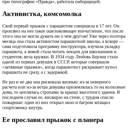
при типографии «Правда», работала наборщицей.
Активистка, комсомолка
Свой первый прыжок с парашютом совершила в 17 лет. Он
произвел на нее такое ошеломляющее впечатление, что после
этого она не могла думать ни о чем другом! Уже через полтора
месяца она стала активистом парашютной школы, а вскоре —
сама подготовила программу инструктора, изучила укладку
парашюта, а зимой стала читать лекции для школьников и
студентов, вела кружки. В 1934 году Любовь Берлин стала
одной из первых девушек в СССР, которые совершали
«затяжные прыжки», когда парашютист раскрывает купол
парашюта не сразу, а с задержкой.
Не раз и не два она рисковала жизнью: из-за неверного
расчета или из-за ветра девушка приземлялась то на колхозные
дома, то цеплялась стропами за крышу высотного здания. В
последнем случае ее, висящую на стене, с трудом спасли
пожарные: один из них открыл окно и багром затащил
спортсменку внутрь.
Ее прославил прыжок с планера