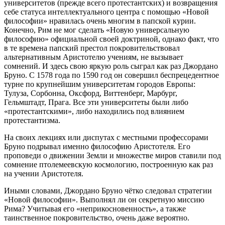
университетов (прежде всего протестантских) и возвращения
себе статуса интеллектуального центра с помощью «Новой
философии» нравилась очень многим в папской курии.
Конечно, Рим не мог сделать «Новую универсальную
философию» официальной своей доктриной, однако факт, что
в те времена папский престол покровительствовал
альтернативным Аристотелю учениям, не вызывает
сомнений. И здесь свою яркую роль сыграл как раз Джордано
Бруно. С 1578 года по 1590 год он совершил беспрецедентное
турне по крупнейшим университетам городов Европы:
Тулуза, Сорбонна, Оксфорд, Виттенберг, Марбург,
Гельмштадт, Прага. Все эти университеты были либо
«протестантскими», либо находились под влиянием
протестантизма.
На своих лекциях или диспутах с местными профессорами
Бруно подрывал именно философию Аристотеля. Его
проповеди о движении Земли и множестве миров ставили под
сомнение птолемеевскую космологию, построенную как раз
на учении Аристотеля.
Иными словами, Джордано Бруно чётко следовал стратегии
«Новой философии». Выполнял ли он секретную миссию
Рима? Учитывая его «неприкосновенность», а также
таинственное покровительство, очень даже вероятно.