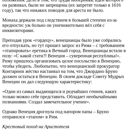
он развивал, были не запрещены (их запретят только в 1616
году), так что никаких поводов для ареста не было.
Монаха держали под следствием в большей степени из-за
вредности: уж больно он уничижительно вёл себя с
инквизиторами.
Преподав урок «гордецу», венецианцы было уже собрались
его отпускать, но тут пришел запрос из Рима – с требованием
«этапировать» еретика в Вечный город. Венецианцы встали в
позу: «С какой стати?! Венеция – суверенная республика!».
Риму пришлось организовать целое посольство в Венецию,
чтобы убедить. Любопытно, что венецианский прокуратор
Контарини жёстко настаивал на том, что Джордано Бруно
должен остаться в Венеции. В своем докладе Совету Мудрых
Венеции он дал следующую характеристику:
«Один из самых выдающихся и редчайших гениев, каких
только можно себе представить. Обладает необычайными
познаниями. Создал замечательное учение».
Однако Венеция дрогнула под напором папы – Бруно
отправился «этапом» в Рим.
Крестовый поход на Аристотеля