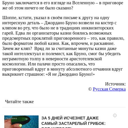
Бруно заключается в его взгляде на Вселенную – в приговоре
же об этом ничего не было сказано?
Шоппе, кстати, указал в своём письме к другу на одну
интересную деталь – Джордано Бруно возвели на костер с
кляпом во рту, что было не в традициях инквизиторских
гарей. Едва ли организаторы казни боялись возможных
предсмертных проклятий приговоренного – это, как правило,
было форматом любой казни. Как, впрочем, и раскаяние.
Зачем же кляп? Вряд ли за считанные минуты казни даже
такой интеллектуал и полемист, как Бруно, смог бы убедить
неграмотную толпу в неверности аристотелевской
космологии. Или палачи просто опасались, что
приговоренный вдруг в минуту абсолютного отчаяния вдруг
выкрикнет страшное: «Я не Джордано Бруно!»
Источник:
©
Русская Семерка
Читайте также
i
ЗА 5 ДНЕЙ ИСЧЕЗНЕТ ДАЖЕ
САМЫЙ ЗАСТАРЕЛЫЙ ГРИБОК: