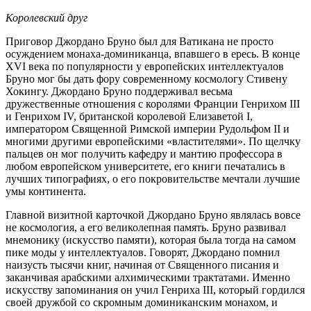
Королевский друг
Приговор Джордано Бруно был для Ватикана не просто
осуждением монаха-доминиканца, впавшего в ересь. В конце
XVI века по популярности у европейских интеллектуалов
Бруно мог бы дать фору современному космологу Стивену
Хокингу. Джордано Бруно поддерживал весьма
дружественные отношения с королями Франции Генрихом III
и Генрихом IV, британской королевой Елизаветой I,
императором Священной Римской империи Рудольфом II и
многими другими европейскими «властителями». По щелчку
пальцев он мог получить кафедру и мантию профессора в
любом европейском университете, его книги печатались в
лучших типографиях, о его покровительстве мечтали лучшие
умы континента.
Главной визитной карточкой Джордано Бруно являлась вовсе
не космология, а его великолепная память. Бруно развивал
мнемонику (искусство памяти), которая была тогда на самом
пике моды у интеллектуалов. Говорят, Джордано помнил
наизусть тысячи книг, начиная от Священного писания и
заканчивая арабскими алхимическими трактатами. Именно
искусству запоминания он учил Генриха III, который гордился
своей дружбой со скромным доминиканским монахом, и