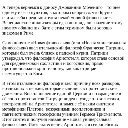
А теперь вернёмся к доносу Джованнии Мочениго – точнее
одному из его пунктов, в котором говорится, что Бруно
считал себя представителем некой «новой философии».
Венецианские инквизиторы едва ли придали значение этому
нюансу обвинения. Зато с этим термином были хорошо
знакомы в Риме.
Само понятие «Новая философия» (или «Новая универсальная
философия») ввёл итальянский философ Франческо Патрици,
который был очень близок к папской курии. Патрици
утверждал, что философия Аристотеля, которая стала основой
для средневековой схоластики и богословия, прямо
противоположна христианству, так как отрицает
всемогущество Бога.
В этом итальянский философ видел причину всех раздоров,
возникших в церкви, которые вылились в протестантские
движения. Восстановление единой Церкви и возвращение в
её лоно протестантов Патруци видел в уходе от схоластики,
построенной на Аристотеле, и замене её неким синтезом
метафизики Платона, воззрениями неоплатоников и
пантеистическим теософским учением Гермеса Трисмегиста.
Этот синтез и получил название «Новая универсальная
философия». Идея вытеснения Аристотеля из европейских