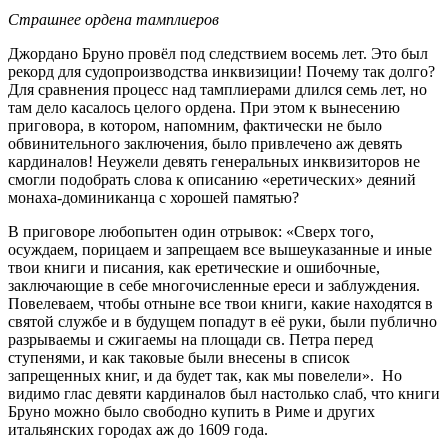
Страшнее ордена тамплиеров
Джордано Бруно провёл под следствием восемь лет. Это был
рекорд для судопроизводства инквизиции! Почему так долго?
Для сравнения процесс над тамплиерами длился семь лет, но
там дело касалось целого ордена. При этом к вынесению
приговора, в котором, напомним, фактически не было
обвинительного заключения, было привлечено аж девять
кардиналов! Неужели девять генеральных инквизиторов не
смогли подобрать слова к описанию «еретических» деяний
монаха-доминиканца с хорошей памятью?
В приговоре любопытен один отрывок: «Сверх того,
осуждаем, порицаем и запрещаем все вышеуказанные и иные
твои книги и писания, как еретические и ошибочные,
заключающие в себе многочисленные ереси и заблуждения.
Повелеваем, чтобы отныне все твои книги, какие находятся в
святой службе и в будущем попадут в её руки, были публично
разрываемы и сжигаемы на площади св. Петра перед
ступенями, и как таковые были внесены в список
запрещенных книг, и да будет так, как мы повелели». Но
видимо глас девяти кардиналов был настолько слаб, что книги
Бруно можно было свободно купить в Риме и других
итальянских городах аж до 1609 года.