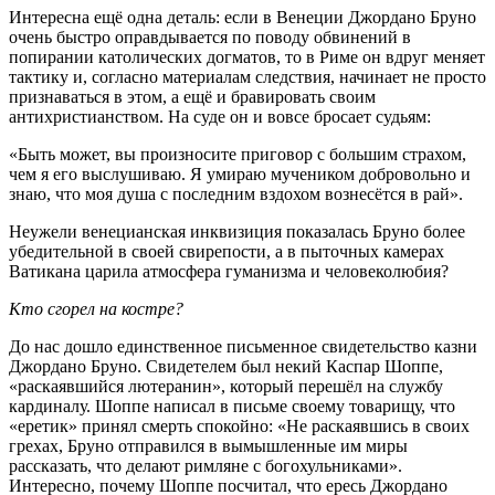
Интересна ещё одна деталь: если в Венеции Джордано Бруно
очень быстро оправдывается по поводу обвинений в
попирании католических догматов, то в Риме он вдруг меняет
тактику и, согласно материалам следствия, начинает не просто
признаваться в этом, а ещё и бравировать своим
антихристианством. На суде он и вовсе бросает судьям:
«Быть может, вы произносите приговор с большим страхом,
чем я его выслушиваю. Я умираю мучеником добровольно и
знаю, что моя душа с последним вздохом вознесётся в рай».
Неужели венецианская инквизиция показалась Бруно более
убедительной в своей свирепости, а в пыточных камерах
Ватикана царила атмосфера гуманизма и человеколюбия?
Кто сгорел на костре?
До нас дошло единственное письменное свидетельство казни
Джордано Бруно. Свидетелем был некий Каспар Шоппе,
«раскаявшийся лютеранин», который перешёл на службу
кардиналу. Шоппе написал в письме своему товарищу, что
«еретик» принял смерть спокойно: «Не раскаявшись в своих
грехах, Бруно отправился в вымышленные им миры
рассказать, что делают римляне с богохульниками».
Интересно, почему Шоппе посчитал, что ересь Джордано