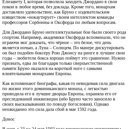
Елизавету I, которая позволила заходить Джордано в свои
покои в любое время, без доклада. Кроме того, монархам
доставляло удовольствие, как Бруно с издевательским
изяществом «нокаутирует» своим интеллектом команды
профессоров Сорбонны и Оксфорда по любым вопросам.
Для Джордано Бруно интеллектуальные бои были своего рода
спортом. Например, академики Оксфорда вспоминали, что он
играючи мог доказать, что чёрное – это белое, что день
является ночью, а Луна – Солнцем. По манере дискутировать
он был подобен боксеру Рою Джонсу на ринге в лучшие свои
годы – любители бокса хорошо поймут это сравнение. Нужно
признать, едва ли благодаря только сверхъестественной
памяти Бруно оказался на короткой ноге с самыми
влиятельными монархами Европы.
Как вспоминают биографы, какая-то невидимая сила двигала
по жизни этого доминиканского монаха, c легкостью
приводила его в лучшие дворцы Европы, охраняла его от
преследований инквизиции (ибо Бруно часто заносило в
своих высказываниях по поводу богословия). Однако
неожиданно это сила дала сбой в мае 1592 года.
Донос
В ночь с 23 на 24 мая 1592 года венецианские инквизиторы