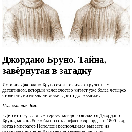
Джордано Бруно. Тайна,
завёрнутая в загадку
История Джордано Бруно схожа с лихо закрученным
детективом, который человечество читает уже более четырех
столетий, но никак не может дойти до развязки.
Потерянное дело
«Детектив», главным героем которого является Джордано
Бруно, можно было бы начать с «флешфорварда» в 1809 год,
когда император Наполеон распорядился вывести из
секретных архивов Ватикана документы папской