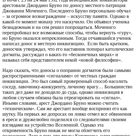
арестовали Джордано Бруно по доносу местного патриция
Джованни Мочениго. Последнего Бруно персонально обучал
– за огромное вознаграждение – искусству памяти. Однако в
какой-то момент монаху это наскучило. Он объявил ученика
безнадежным и на сем решил попрощаться. Мочениго
перепробовал все возможные способы, чтобы вернуть «гуру»,
но Бруно оказался непреклонным. Тогда отчаявшийся ученик
написал донос в местную инквизицию. Если быть кратким,
доносчик утверждал, что его наставник попирал католические
догматы, рассуждал о каких-то «бесконечных мирах» и
называл себя представителем некой «новой философии».
Надо сказать, что доносы о попрании догматов были самыми
распространенными «сигналами» от честных граждан
инквизиции. Это был самый проверенный способ насолить
соседу, лавочнику-конкуренту, личному врагу… Большинство
таких дел даже не доходило до суда, однако инквизиция в
любом случаем обязана была отреагировать на «сигнал».
Иными словами, арест Джордано Бруно можно считать
«техническим». Сам же арестант вообще воспринял его как
шутку. На первых же допросах он ловко отмел все обвинения
в ереси и дружелюбно поделился со следователями своими
взглядами на устройство Вселенной. Однако эта
откровенность Бруно никак не могла облегчить его
положения. Дело в том, что труды Коперника, идеи которого