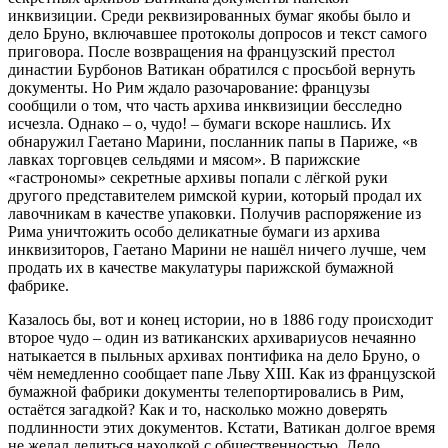
инквизиции. Среди реквизированных бумаг якобы было и
дело Бруно, включавшее протоколы допросов и текст самого
приговора. После возвращения на французский престол
династии Бурбонов Ватикан обратился с просьбой вернуть
документы. Но Рим ждало разочарование: французы
сообщили о том, что часть архива инквизиции бесследно
исчезла. Однако – о, чудо! – бумаги вскоре нашлись. Их
обнаружил Гаетано Марини, посланник папы в Париже, «в
лавках торговцев сельдями и мясом». В парижские
«гастрономы» секретные архивы попали с лёгкой руки
другого представителем римской курии, который продал их
лавочникам в качестве упаковки. Получив распоряжение из
Рима уничтожить особо деликатные бумаги из архива
инквизиторов, Гаетано Марини не нашёл ничего лучше, чем
продать их в качестве макулатуры парижской бумажной
фабрике.
Казалось бы, вот и конец истории, но в 1886 году происходит
второе чудо – один из ватиканских архивариусов нечаянно
натыкается в пыльных архивах понтифика на дело Бруно, о
чём немедленно сообщает папе Льву XIII. Как из французской
бумажной фабрики документы телепортировались в Рим,
остаётся загадкой? Как и то, насколько можно доверять
подлинности этих документов. Кстати, Ватикан долгое время
не желал делиться находкой с общественностью. Дело