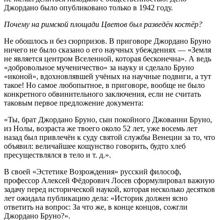
Джордано было опубликовано только в 1942 году.
Почему на римской площади Цветов был разведён костёр?
Не обошлось и без сюрпризов. В приговоре Джордано Бруно
ничего не было сказано о его научных убеждениях — «Земля
не является центром Вселенной, которая бесконечна». А ведь
«добровольное мученичество» за науку и сделало Бруно
«иконой», вдохновлявшей учёных на научные подвиги, а тут
такое! Но самое любопытное, в приговоре, вообще не было
конкретного обвинительного заключения, если не считать
таковым первое предложение документа:
«Ты, брат Джордано Бруно, сын покойного Джованни Бруно,
из Нолы, возраста же твоего около 52 лет, уже восемь лет
назад был привлечён к суду святой службы Венеции за то, что
объявил: величайшее кощунство говорить, будто хлеб
пресуществлялся в тело и т. д.».
В своей «Эстетике Возрождения» русский философ,
профессор Алексей Фёдорович Лосев сформулировал важную
задачу перед исторической наукой, которая несколько десятков
лет ожидала публикацию дела: «Историк должен ясно
ответить на вопрос: За что же, в конце концов, сожгли
Джордано Бруно?».