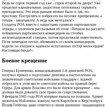
Ведь не сорок первый год уже - сорок второй на дворе! Уже
проделки карнавальные, радостные потихоньку скрывать
приходилось. Это ведь раньше можно было и так, по-
простому. Пострелять и побросать на песочке прибрежном, а
теперь - закапывать! А ведь как мечталось!»
Солдаты РОА вместе с нацистами громили партизанские
отряды, с упоением рассказывая об этом: «Вешали на рассвете
пойманных партизанских командиров на столбах
железнодорожной станции, потом продолжали пьянствовать.
Пели немецкие песни, обнявшись со своим командиром,
ходили по улицам и задевали испуганных сестер милосердия!
Настоящая банда!».
Боевое крещение
Генерал Буняченко, командовавший 1-й дивизией РОА,
получил приказ о подготовке дивизии к наступлению на
захваченный советскими войсками плацдарм с задачей
отбросить в этом месте советские войска на правый берег
Одера. Для армии Власова это было боевое крещение – она
должна была доказать свое право на существование.
9 февраля 1945 года РОА впервые вышла на позиции. Армия
захватила Нойлевин, южную часть Карлсбизе и Керстенбрух.
Йозеф Геббельс даже отметил в своем дневнике «выдающиеся