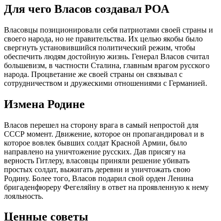
Для чего Власов создавал РОА
Власовцы позиционировали себя патриотами своей страны и
своего народа, но не правительства. Их целью якобы было
свергнуть установившийся политический режим, чтобы
обеспечить людям достойную жизнь. Генерал Власов считал
большевизм, в частности Сталина, главным врагом русского
народа. Процветание же своей страны он связывал с
сотрудничеством и дружескими отношениями с Германией.
Измена Родине
Власов перешел на сторону врага в самый непростой для
СССР момент. Движение, которое он пропагандировал и в
которое вовлек бывших солдат Красной Армии, было
направлено на уничтожение русских. Дав присягу на
верность Гитлеру, власовцы приняли решение убивать
простых солдат, выжигать деревни и уничтожать свою
Родину. Более того, Власов подарил свой орден Ленина
бригаденфюреру Фегеляйну в ответ на проявленную к нему
лояльность.
Ценные советы