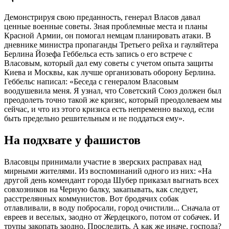
Демонстрируя свою преданность, генерал Власов давал
ценные военные советы. Зная проблемные места и планы
Красной Армии, он помогал немцам планировать атаки. В
дневнике министра пропаганды Третьего рейха и гауляйтера
Берлина Йозефа Геббельса есть запись о его встрече с
Власовым, который дал ему советы с учетом опыта защиты
Киева и Москвы, как лучше организовать оборону Берлина.
Геббельс написал: «Беседа с генералом Власовым
воодушевила меня. Я узнал, что Советский Союз должен был
преодолеть точно такой же кризис, который преодолеваем мы
сейчас, и что из этого кризиса есть непременно выход, если
быть предельно решительным и не поддаться ему».
На подхвате у фашистов
Власовцы принимали участие в зверских расправах над
мирными жителями. Из воспоминаний одного из них: «На
другой день комендант города Шубер приказал выгнать всех
совхозников на Черную балку, закапывать, как следует,
расстрелянных коммунистов. Вот бродячих собак
отлавливали, в воду побросали, город очистили... Сначала от
евреев и веселых, заодно от Жердецкого, потом от собачек. И
трупы закопать заодно. Проследить. А как же иначе, господа?