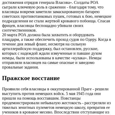
достижения отрядов генерала Власова». Солдаты РОА
сыграли ключевую роль в сражении - благодаря тому, что
власовцы вовремя заметили замаскированную батарею
советских противотанковых пушек, готовых к бою, немецкие
подразделения не стали жертвой кровавого побоища. Спасая
фрицев, власовцы беспощадно убивали своих
соотечественников.
20 марта РОА должна была захватить и оборудовать
плацдарм, а также обеспечить проход судов по Одеру. Когда в
течение дня левый фланг, несмотря на сильную
артиллерийскую поддержку, был остановлен, русские,
которых с надеждой ждали измученные и павшие духом
немцы, были использованы в качестве «кулака». Немцы
отправляли власовцев на самые опасные и заведомо
провальные задания.
Пражское восстание
Проявили себя власовцы в оккупированной Праге - решили
выступить против немецких войск. 5 мая 1945 года они
пришли на помощь восставшим. Повстанцы
продемонстрировали небывалую жестокость - расстреляли из
тяжелых зенитных пулеметов немецкую школу, превратив ее
учеников в кровавое месиво. Впоследствии отступающие из