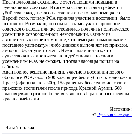
Праги власовцы сходились с отступающими немцами в
рукопашных схватках. Итогом восстания стали грабежи и
убийства гражданского населения и не только немецкого.
Версий того, почему РОА приняла участие в восстании, было
несколько. Возможно, она пыталась заслужить прощение
советского народа или же стремилась получить политическое
убежище в освобожденной Чехословакии. Одним из
авторитетных остается мнение, что немецкое командование
поставило ультиматум: либо дивизия выполняет их приказы,
либо она будет уничтожена. Немцы дали понять, что
существовать самостоятельно и действовать по своим
убеждениям РОА не сможет, и тогда власовцы пошли на
саботаж.
Авантюрное решение принять участие в восстании дорого
обошлось РОА: около 900 власовцев были убиты в ходе боев в
Праге (официально - 300), 158 раненых бесследно исчезли из
пражских госпиталей после прихода Красной Армии, 600
власовцев-дезертиров были выявлены в Праге и расстреляны
красноармейцами
Источник:
©
Русская Семерка
Читайте также