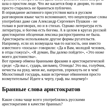
шла о простом люде. Что же касается бояр и дворян, то они
просто старались не браниться публично.
В оправдание активного присутствия мата в русском
разговорном языке часто вспоминают, что нецензурные слова
употреблял даже сам Александр Сергеевич Пушкин - не
только в разговорах, но и в стихах. Однако литература есть
литература, и богема есть богема. А в целом в кругах русской
аристократии обсценная лексика распространена не была.
Аристократы использовали другие формы ругательств.
Например, если их возмущала чья-то наглость, они вместо
известного «посыла» говорили: «Да я Вам, молодой человек,
в отцы гожусь!», «Я думаю, Вы далеко пойдете», «Это ниже
моего достоинства».
Вот пример обмена бранными фразами в аристократической
среде: «Да вы-с, сударь, шельмец. Отнюдь! Это вы, голубчик,
нечисты на руку, меня же, напротив, упрекнуть не в чем!
Милостивый государь, ваши встречные обвинения просто
возмутительны! Идите к черту, граф, вы лицемер!»
Бранные слова аристократов
Какие слова чаще всего употреблялись русскими
аристократами в качестве бранных?