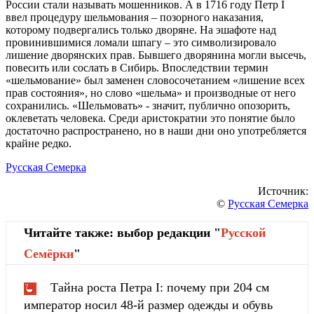
России стали называть мошенников. А в 1716 году Петр I
ввел процедуру шельмования – позорного наказания,
которому подвергались только дворяне. На эшафоте над
провинившимися ломали шпагу – это символизировало
лишение дворянских прав. Бывшего дворянина могли высечь,
повесить или сослать в Сибирь. Впоследствии термин
«шельмование» был заменен словосочетанием «лишение всех
прав состояния», но слово «шельма» и производные от него
сохранились. «Шельмовать» - значит, публично опозорить,
оклеветать человека. Среди аристократии это понятие было
достаточно распространено, но в наши дни оно употребляется
крайне редко.
Русская Семерка
Источник:
©
Русская Семерка
Читайте также: выбор редакции "
Русской
Cемёрки
"
Тайна роста Петра I: почему при 204 см
император носил 48-й размер одежды и обувь