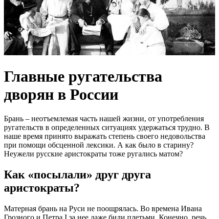
Главные ругательства
дворян в России
Брань – неотъемлемая часть нашей жизни, от употребления
ругательств в определенных ситуациях удержаться трудно. В
наше время принято выражать степень своего недовольства
при помощи обсценной лексики. А как было в старину?
Неужели русские аристократы тоже ругались матом?
Как «посылали» друг друга
аристократы?
Матерная брань на Руси не поощрялась. Во времена Ивана
Грозного и Петра I за нее даже били плетьми. Конечно, речь