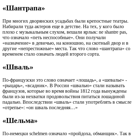
«Шантрапа»
При многих дворянских усадьбах были крепостные театры.
Набирали туда актеров еще в детстве. На тех, у кого было
плохо с музыкальным слухом, вешали ярлык: ne shantre pas,
что означало «петь неспособные». Они получали
«назначение» в девичью, на конюшню, на скотный двор и в
другие «непрестижные» места. Так что слово «шантрапа» со
временем стало означать людей второго сорта.
«Шваль»
По-французски это слово означает «лошадь», а «шевалье» -
«рыцарь», «всадник». В России «швалью» стали называть
французов, которые во время войны 1812 года вынуждены
были из-за нехватки продовольствия питаться лошадиной
падалью. Впоследствии «шваль» стали употреблять в смысле
«отрепье»: «он шваль последняя…»
«Шельма»
По-немецки schelmen означало «пройдоха, обманщик». Так в