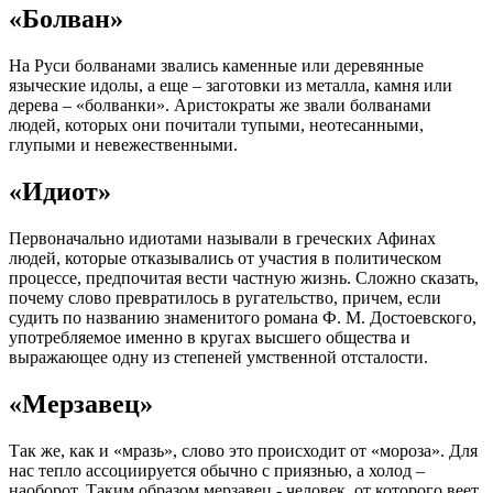
«Болван»
На Руси болванами звались каменные или деревянные
языческие идолы, а еще – заготовки из металла, камня или
дерева – «болванки». Аристократы же звали болванами
людей, которых они почитали тупыми, неотесанными,
глупыми и невежественными.
«Идиот»
Первоначально идиотами называли в греческих Афинах
людей, которые отказывались от участия в политическом
процессе, предпочитая вести частную жизнь. Сложно сказать,
почему слово превратилось в ругательство, причем, если
судить по названию знаменитого романа Ф. М. Достоевского,
употребляемое именно в кругах высшего общества и
выражающее одну из степеней умственной отсталости.
«Мерзавец»
Так же, как и «мразь», слово это происходит от «мороза». Для
нас тепло ассоциируется обычно с приязнью, а холод –
наоборот. Таким образом мерзавец - человек, от которого веет