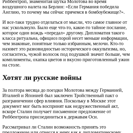
Риббентроп, знаменитая шутка Молотова во время
воздушного налета на Берлин: «Если Германия победила
Англию, то почему мы сейчас прячемся в бомбоубежище?».
И все-таки трудно отделаться от мысли, что самое главное от
нас ускользнуло. Было еще что-то, какое-то тайное послание,
которое один вождь «передал» другому. Дипломатия такого
класса ритуальна, официоз порой несет меньше информации,
чем знаковые, понятные только избранным, мелочи. Кто-то
назовет это разновидностью исторического оккультизма, но,
согласитесь, чужой волосок под подушкой значит больше, чем
комплименты, охапка цветов и вкусно приготовленный ужин
на столе.
Хотят ли русские войны
За полтора месяца до поездки Молотова между Германией,
Италией и Японией был заключен Тройственный пакт о
разграничении сфер влияния. Поскольку в Москве этот
документ мог быть воспринят как недружественный акт,
вскоре Сталин получает письменное предложение от
Риббентропа присоединиться к державам Оси.
Рассматривал ли Сталин возможность принять это
предложение или отнесся к нему как к дипломатическому