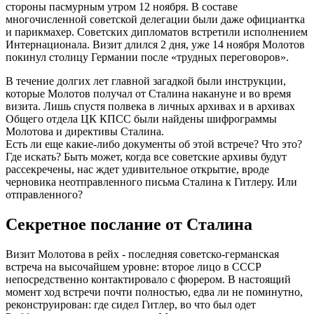
стороны пасмурным утром 12 ноября. В составе
многочисленной советской делегации были даже официантка
и парикмахер. Советских дипломатов встретили исполнением
Интернационала. Визит длился 2 дня, уже 14 ноября Молотов
покинул столицу Германии после «трудных переговоров».
В течение долгих лет главной загадкой были инструкции,
которые Молотов получал от Сталина накануне и во время
визита. Лишь спустя полвека в личных архивах и в архивах
Общего отдела ЦК КПСС были найдены шифрограммы
Молотова и директивы Сталина.
Есть ли еще какие-либо документы об этой встрече? Что это?
Где искать? Быть может, когда все советские архивы будут
рассекречены, нас ждет удивительное открытие, вроде
черновика неотправленного письма Сталина к Гитлеру. Или
отправленного?
Секретное послание от Сталина
Визит Молотова в рейх - последняя советско-германская
встреча на высочайшем уровне: второе лицо в СССР
непосредственно контактировало с фюрером. В настоящий
момент ход встречи почти полностью, едва ли не поминутно,
реконструирован: где сидел Гитлер, во что был одет