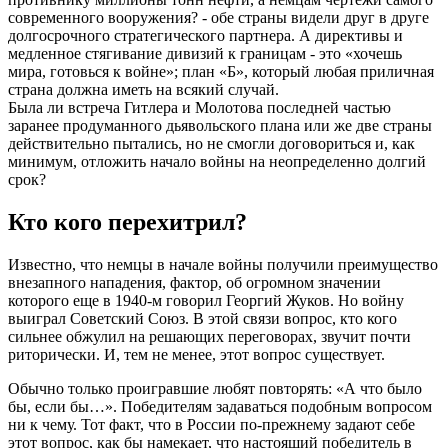
современного вооружения? - обе страны видели друг в друге
долгосрочного стратегического партнера. А директивы и
медленное стягивание дивизий к границам - это «хочешь
мира, готовься к войне»; план «Б», который любая приличная
страна должна иметь на всякий случай.
Была ли встреча Гитлера и Молотова последней частью
заранее продуманного дьявольского плана или же две страны
действительно пытались, но не смогли договориться и, как
минимум, отложить начало войны на неопределенно долгий
срок?
Кто кого перехитрил?
Известно, что немцы в начале войны получили преимущество
внезапного нападения, фактор, об огромном значении
которого еще в 1940-м говорил Георгий Жуков. Но войну
выиграл Советский Союз. В этой связи вопрос, кто кого
сильнее обжулил на решающих переговорах, звучит почти
риторически. И, тем не менее, этот вопрос существует.
Обычно только проигравшие любят повторять: «А что было
бы, если бы…». Победителям задаваться подобным вопросом
ни к чему. Тот факт, что в России по-прежнему задают себе
этот вопрос, как бы намекает, что настоящий победитель в