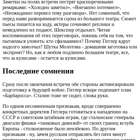
Заметки на полях встречи пестрят красноречивыми
ремарками: «Холодно заметил», «Внезапно потемнел»,
«Неожиданно перевел тему разговора». Нет сомнений, что
перед нами разворачивается сцена из большого театра. Сюжет
пьесы пишется на ходу, актеры сочиняют реплики и
немедленно их подают. Шекспир отдыхает. Читая
воспоминания об этих переговорах, ловишь себя на том, что
пытаешься уловить: кто сфальшивил? Почему Гитлер вдруг
надолго замолчал? Шутка Молотова - домашняя заготовка или
экспромт? Но, как в любом подлинно большом театре, все,
что за кулисами - остается за кулисами.
Последние сомнения
Сразу после окончания встречи обе стороны активизировали
подготовку к будущей войне. Гитлер вскоре подпишет план
«Барбаросса». Сталин тоже не сидит, сложа руки.
По одним несомненным признакам, вроде совершенно
конкретных директив Гитлера готовиться к нападению на
СССР и советским штабным играм, где сталинские генералы
двигали фишки «танковых дивизий» от своих границ вглубь
Европы - столкновение было неизбежно. По другим
признакам - ну, зачем русским отправлять без пяти минут
противнику миллионы тонн нефти, а немцам чертежи самого