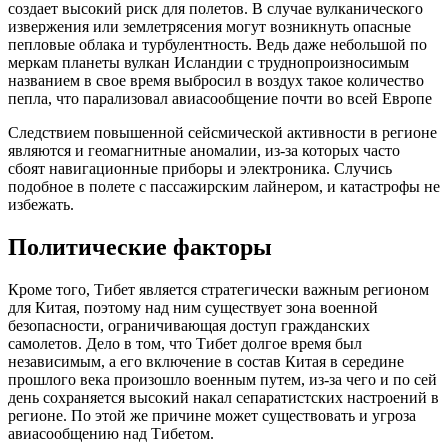
создает высокий риск для полетов. В случае вулканического
извержения или землетрясения могут возникнуть опасные
пепловые облака и турбулентность. Ведь даже небольшой по
меркам планеты вулкан Исландии с труднопроизносимым
названием в свое время выбросил в воздух такое количество
пепла, что парализовал авиасообщение почти во всей Европе
Следствием повышенной сейсмической активности в регионе
являются и геомагнитные аномалии, из-за которых часто
сбоят навигационные приборы и электроника. Случись
подобное в полете с пассажирским лайнером, и катастрофы не
избежать.
Политические факторы
Кроме того, Тибет является стратегически важным регионом
для Китая, поэтому над ним существует зона военной
безопасности, ограничивающая доступ гражданских
самолетов. Дело в том, что Тибет долгое время был
независимым, а его включение в состав Китая в середине
прошлого века произошло военным путем, из-за чего и по сей
день сохраняется высокий накал сепаратистских настроений в
регионе. По этой же причине может существовать и угроза
авиасообщению над Тибетом.