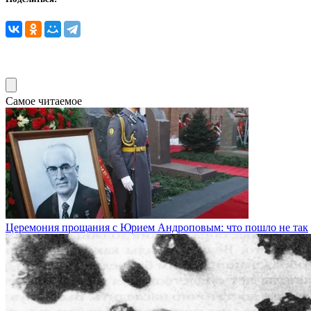
Самое читаемое
Церемония прощания с Юрием Андроповым: что пошло не так