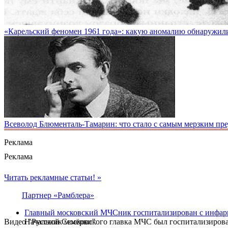
«Карельский феномен 1961 года»: какую аномалию обнаружили
Всеволод Блюменталь-Тамарин: что стало с самым мерзким пр
Реклама
Реклама
Читать рекламные статьи! »
Партнер «Рамблера»
Главный московский МЧСник госпитализирован с инфарк
Видео "Русской Семёрки"
Начальник московского главка МЧС был госпитализирован 