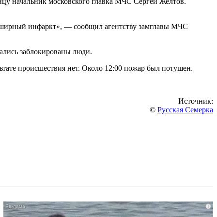
ицу начальник московского главка МЧС Сергей Желтов.
обширный инфаркт», — сообщил агентству замглавы МЧС
зались заблокированы люди.
ьтате происшествия нет. Около 12:00 пожар был потушен.
Источник:
©
Русская Семерка
i