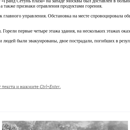
«Гранд Сетунь плаза» на западе Москвы был доставлен в больн
 а также признаки отравления продуктами горения.
к главного управления. Обстановка на месте спровоцировала 
. Горели первые четыре этажа здания, на нескольких этажах ока
и людей были эвакуированы, двое пострадали, погибших в резул