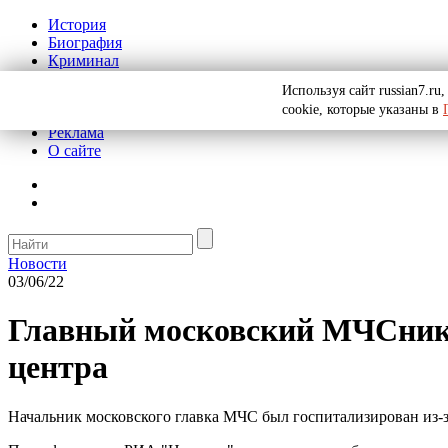
История
Биография
Криминал
СССР
Используя сайт russian7.r
Тайны
cookie, которые указаны в
Рекомендации
Реклама
О сайте
Новости
03/06/22
Главный московский МЧСник г
центра
Начальник московского главка МЧС был госпитализирован из-за