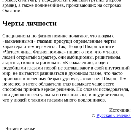
армян), а также полинезийцев, проживающих на островах
Океании.
Черты личности
Специалисты по физиогномике полагают, что людям с
«выкаченными» глазами присущи определенные черты
характера и темперамента. Так, Теодор Шварц в книге
«Читаем лица. Физиогномика» пишет о том, что у таких
людей открытый характер, они амбициозны, решительны,
азартны, склонны рисковать. «К сожалению, люди с
подобными глазами порой не заглядывают в свой внутренний
мир, не пытаются развиваться в духовном плане, что часто
приводит к нелепому безрассудству», - отмечает Шварц. Тем
не менее, в итоге обладатели глаз навыкате чаще всего
способны принять верное решение. По словам исследователя,
они довольно сексуальны и сексапильны, и неудивительно,
что у людей с такими глазами много поклонников.
Источник:
©
Русская Семерка
Читайте также