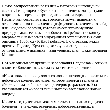
Самое распространенное из них – патология щитовидной
железы. Гипертиреоз обусловлен повышением концентрации
в организме гормонов трийодотиронина и тироксина.
Избыточная секреция этих гормонов может привести к
отравлению ими и появлению диффузного токсического зоба,
или Базедовой болезни, которая имеет аутоиммунную
природу. Также ее называют болезнью Грейвса, поскольку
впервые так называемая эндокринная офтальмопатия была
описана в 1835 году Р. Дж. Грейвсом. Ею страдала, между
прочим, Надежда Крупская, которую из-за данного
отличительного признака – выпученных глаз – даже прозвали
Миногой.
Вот как описывает причины заболевания Владислав Леонкин
в книге «Болезни глаз: когда тускнеет зеркало души»:
«Из-за повышенного уровня гормонов щитовидной железы то
небольшое количество жира, которое имеется за глазным
яблоком в глазной впадине, чрезмерно разрастается. Эта
увеличившаяся жировая ткань выталкивает глазное яблоко
вперед».
Кроме того, пучеглазие может являться признаком и других
болезней – глаукомы, различных доброкачественных и