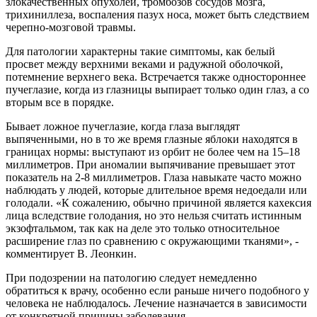
злокачественных опухолей, тромбозов сосудов мозга,
трихиниллеза, воспаления пазух носа, может быть следствием
черепно-мозговой травмы.
Для патологии характерны такие симптомы, как белый
просвет между верхними веками и радужной оболочкой,
потемнение верхнего века. Встречается также одностороннее
пучеглазие, когда из глазницы выпирает только один глаз, а со
вторым все в порядке.
Бывает ложное пучеглазие, когда глаза выглядят
выпяченными, но в то же время глазные яблоки находятся в
границах нормы: выступают из орбит не более чем на 15–18
миллиметров. При аномалии выпячивание превышает этот
показатель на 2-8 миллиметров. Глаза навыкате часто можно
наблюдать у людей, которые длительное время недоедали или
голодали. «К сожалению, обычно причиной является кахексия
лица вследствие голодания, но это нельзя считать истинным
экзофтальмом, так как на деле это только относительное
расширение глаз по сравнению с окружающими тканями», -
комментирует В. Леонкин.
При подозрении на патологию следует немедленно
обратиться к врачу, особенно если раньше ничего подобного у
человека не наблюдалось. Лечение назначается в зависимости
от конкретной причины заболевания.