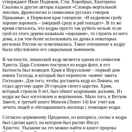
утверждают Иван Подюков, Стас Хоробрых, Екатерина
Свалова и другие авторы издания «Словарь мортальной
лексики, фразеологии и символики русских говоров
Прикамья», в Пермском крае говорили: «В кедровом гробу
хорошо хоронить – умерший сразу в рай попадет». В то же
время считалось, что кедры просто так рубить нельзя: если
гроб из этого дерева называли «хорошим», то строить из него
дома, а уж тем более использовать на дрова в некоторых
регионах России не осмеливались. Такое отношение к кедру
было обусловлено его сакральным значением.
В частности, ливанский кедр является одним из символов
Христа. Царь Соломон построил из кедра флот, в его
бытность был возведен Храм в Иерусалиме – первый дом
имени Господа, в который был перенесен «ковчег завета
Господня». Для того, чтобы доставить кедр из Ливана, он
отдал другому царю 20 городов своего царства. Храм,
который строили 9 лет, был обшит кедровыми досками. Из
кедра же был изготовлен и жертвенник. Мало того, в Ветхом
Завете, в третьей книге Моисея (Левит 14) Бог учит как
лечить людей и обеззараживать жилища с помощью кедра.
Согласно церковному Преданию, из кипариса, сосны и кедра
был сделан крест, на котором был распят Иисус
Христос. Указание на это можно найти в книге пророка