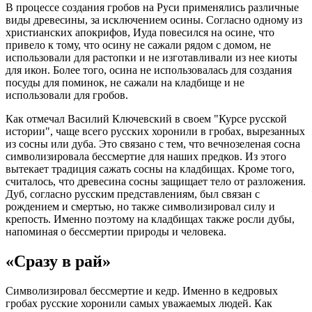
В процессе создания гробов на Руси применялись различные
виды древесины, за исключением осины. Согласно одному из
христианских апокрифов, Иуда повесился на осине, что
привело к тому, что осину не сажали рядом с домом, не
использовали для растопки и не изготавливали из нее киоты
для икон. Более того, осина не использовалась для создания
посуды для поминок, не сажали на кладбище и не
использовали для гробов.
Как отмечал Василий Ключевский в своем "Курсе русской
истории", чаще всего русских хоронили в гробах, вырезанных
из сосны или дуба. Это связано с тем, что вечнозеленая сосна
символизировала бессмертие для наших предков. Из этого
вытекает традиция сажать сосны на кладбищах. Кроме того,
считалось, что древесина сосны защищает тело от разложения.
Дуб, согласно русским представлениям, был связан с
рождением и смертью, но также символизировал силу и
крепость. Именно поэтому на кладбищах также росли дубы,
напоминая о бессмертии природы и человека.
«Сразу в рай»
Символизировал бессмертие и кедр. Именно в кедровых
гробах русские хоронили самых уважаемых людей. Как