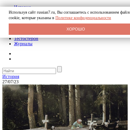
История
Биография
Используя сайт russian7.ru, Вы соглашаетесь с использованием файл
Криминал
cookie, которые указаны в
Политике конфиденциальности
Реклама на сайте
О сайте
ХОРОШО
Рекомендательные статьи
Тестостерон
Журналы
История
27/07/23