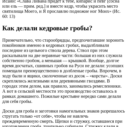
Исаии: «Слава Ливана придет к тебе, кипарис и певг [сосна
или ель — прим. ред.] и вместе кедр, чтобы украсить место
святилища Моего, и Я прославлю подножие ног Моих» (Ис.
60: 13)
Как делали кедровые гробы?
Примечательно, что старообрядцы, предпочитавшие хоронить
покойников именно в кедровых гробах, выдалбливали
последние из цельного ствола дерева. Ствол при этом
раскалывали на две неравные части: большая из них служила
собственно гробом, а меньшая — крышкой. Вообще, долгое
время досчатых, сшивных гробов на Руси не делали: усопших
помещали преимущественно в долбленые гробы. Впрочем, в
ходу были и ящики, сколоченные из досок – «корсты». Доски
скреплялись железными или деревянными гвоздями. В
городах этим делом, как правило, занимались ремесленники.
А вот в сельской местности это производство оставалось в
рамках домашнего. Пожилые крестьяне нередко сами делали
для себя гробы.
Доски для гроба и заготовки намогильных знаков разрешалось
стругать только «от себя», чтобы не навлечь
преждевременную смерть. Щепки и стружку, оставшиеся при
изготовлении гроба, тщательно собирали. Стружку клали в