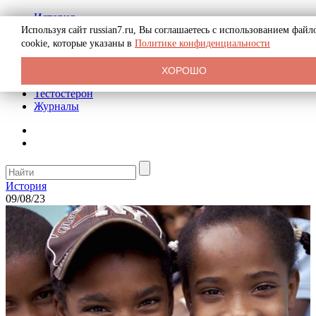
История
Биография
Используя сайт russian7.ru, Вы соглашаетесь с использованием файл
Криминал
cookie, которые указаны в
Политике конфиденциальности
Реклама на сайте
О сайте
ХОРОШО
Рекомендательные статьи
Тестостерон
Журналы
История
09/08/23