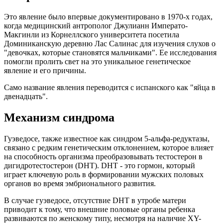
Это явление было впервые документировано в 1970-х годах,
когда медицинский антрополог Джулианн Императо-
Макгинли из Корнеллского университета посетила
Доминиканскую деревню Лас Салинас для изучения слухов о
"девочках, которые становятся мальчиками". Ее исследования
помогли пролить свет на это уникальное генетическое
явление и его причины.
Само название явления переводится с испанского как "яйца в
двенадцать".
Механизм синдрома
Гуэведосе, также известное как синдром 5-альфа-редуктазы,
связано с редким генетическим отклонением, которое влияет
на способность организма преобразовывать тестостерон в
дигидротестостерон (DHT). DHT - это гормон, который
играет ключевую роль в формировании мужских половых
органов во время эмбрионального развития.
В случае гуэведосе, отсутствие DHT в утробе матери
приводит к тому, что внешние половые органы ребенка
развиваются по женскому типу, несмотря на наличие XY-