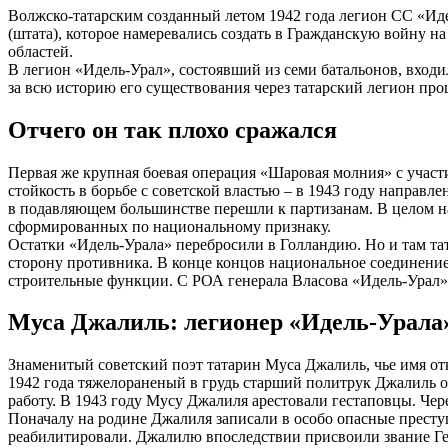
Волжско-татарским созданный летом 1942 года легион СС «Ид
(штата), которое намеревались создать в Гражданскую войну 
областей.
В легион «Идель-Урал», состоявший из семи батальонов, вход
за всю историю его существования через татарский легион про
Отчего он так плохо сражался
Первая же крупная боевая операция «Шаровая молния» с учас
стойкость в борьбе с советской властью – в 1943 году направ
в подавляющем большинстве перешли к партизанам. В целом н
сформированных по национальному признаку.
Остатки «Идель-Урала» перебросили в Голландию. Но и там та
сторону противника. В конце концов национальное соединени
строительные функции. С РОА генерала Власова «Идель-Урал» не
Муса Джалиль: легионер «Идель-Урала»,
Знаменитый советский поэт татарин Муса Джалиль, чье имя отк
1942 года тяжелораненый в грудь старший политрук Джалиль о
работу. В 1943 году Мусу Джалиля арестовали гестаповцы. Че
Поначалу на родине Джалиля записали в особо опасные престу
реабилитировали. Джалилю впоследствии присвоили звание Гер