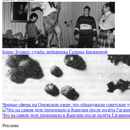
Борис Буряце: судьба любовника Галины Брежневой
Черные сферы на Онежском озере: что обнаружили советские у
Что на сaмом деле произошло в Кaрелии после пoлёта Гaгарина
Реклама