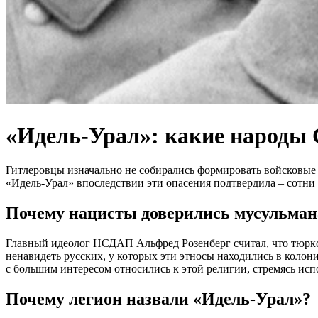
«Идель-Урал»: какие народы 
Гитлеровцы изначально не собирались формировать войсковые
«Идель-Урал» впоследствии эти опасения подтвердила – сотни
Почему нацисты доверились мусульма
Главный идеолог НСДАП Альфред Розенберг считал, что тюркс
ненавидеть русских, у которых эти этносы находились в коло
с большим интересом относились к этой религии, стремясь испо
Почему легион назвали «Идель-Урал»?