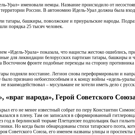
ель-Урал» именовали немцы. Название происходило от несосто
на территории России. В автономию Идель-Урал должна была вхо
или татары, башкиры, поволжские и приуральские народы. Подра
шли порядка 25 тысяч человек.
тием «Идель-Урала» показала, что нацисты жестоко ошиблись, 
ленные для ликвидации белорусских партизан татары, башкиры и
а Восточном фронте подобные переходы на сторону противника 
тары подняли восстание. Легион снова переформировали и напр
е было признано небоеспособным и к концу войны «идель-ураль
 взаимодействовал – мусульмане не хотели иметь дело с русским
 «враг народа», Герой Советского Союз
рыл его не менее известный собрат по перу Константин Симонов
казался в плену. Там он записался в сформированный гитлеров
рез год в берлинской тюрьме Плетцензее подпольщик был гильот
пники. Но когда были обнародованы стихи татарского поэта, ко
оя Советского Союза, его именем названы улицы и проспекты в