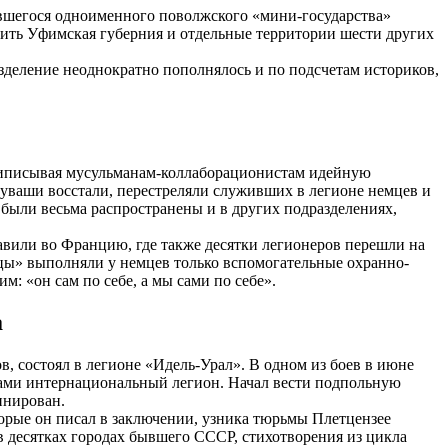
явшегося одноименного поволжского «мини-государства»
дить Уфимская губерния и отдельные территории шести других
зделение неоднократно пополнялось и по подсчетам историков,
приписывая мусульманам-коллаборационистам идейную
 чуваши восстали, перестреляли служивших в легионе немцев и
были весьма распространены и в других подразделениях,
авили во Францию, где также десятки легионеров перешли на
цы» выполняли у немцев только вспомогательные охранно-
: «он сам по себе, а мы сами по себе».
а
, состоял в легионе «Идель-Урал». В одном из боев в июне
цами интернациональный легион. Начал вести подпольную
инирован.
торые он писал в заключении, узника тюрьмы Плетцензее
 десятках городах бывшего СССР, стихотворения из цикла