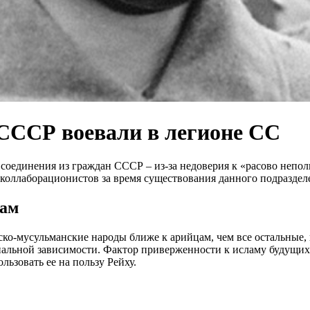
СССР воевали в легионе СС
 соединения из граждан СССР – из-за недоверия к «расово неп
 коллаборационистов за время существования данного подраздел
нам
ко-мусульманские народы ближе к арийцам, чем все остальные
ниальной зависимости. Фактор приверженности к исламу будущи
льзовать ее на пользу Рейху.