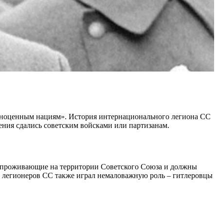
олноценным нациям». История интернационального легиона СС
ения сдались советским войсками или партизанам.
, проживающие на территории Советского Союза и должны
х легионеров СС также играл немаловажную роль – гитлеровцы