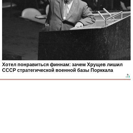
Хотел понравиться финнам: зачем Хрущев лишил
СССР стратегической военной базы Порккала