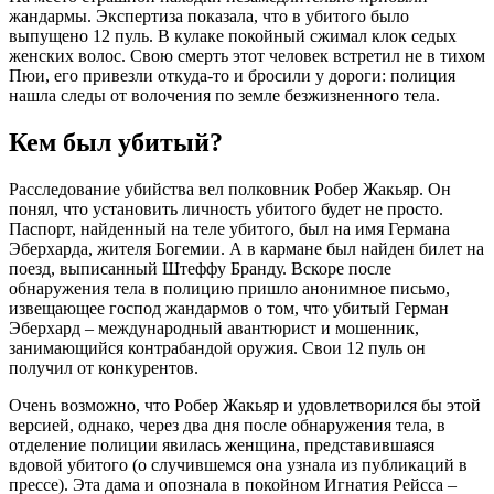
жандармы. Экспертиза показала, что в убитого было
выпущено 12 пуль. В кулаке покойный сжимал клок седых
женских волос. Свою смерть этот человек встретил не в тихом
Пюи, его привезли откуда-то и бросили у дороги: полиция
нашла следы от волочения по земле безжизненного тела.
Кем был убитый?
Расследование убийства вел полковник Робер Жакьяр. Он
понял, что установить личность убитого будет не просто.
Паспорт, найденный на теле убитого, был на имя Германа
Эберхарда, жителя Богемии. А в кармане был найден билет на
поезд, выписанный Штеффу Бранду. Вскоре после
обнаружения тела в полицию пришло анонимное письмо,
извещающее господ жандармов о том, что убитый Герман
Эберхард – международный авантюрист и мошенник,
занимающийся контрабандой оружия. Свои 12 пуль он
получил от конкурентов.
Очень возможно, что Робер Жакьяр и удовлетворился бы этой
версией, однако, через два дня после обнаружения тела, в
отделение полиции явилась женщина, представившаяся
вдовой убитого (о случившемся она узнала из публикаций в
прессе). Эта дама и опознала в покойном Игнатия Рейсса –