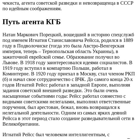
чекиста, агента советской разведки и невозвращенца в СССР
по идейным соображениям.
Путь агента КГБ
Натан Маркович Порецкий, вошедший в историю спецслужб
под именем Игнатия Станиславовича Рейсса, родился в 1889
году в Подволочиске (тогда это была Австро-Венгерская
империя, теперь – Тернопольская область Украины), в
зажиточной еврейской семье. Образование получил во
Львове. В 1918 году заинтересовался идеями социалистов. В
1919 году вступил в компартию Польши, работал в
Коминтерне. В 1920 году приехал в Москву, стал членом РКП
(б) и начал свое сотрудничество с ВЧК. До самого конца 20-х
годов Игнатий Рейсс работал в западной Европе, выполняя
задания советской внешней разведки. Это были очень
насыщенные событиями годы: Рейсс работал совместно с
видными советскими нелегалами, выполнял ответственные
поручения, был арестован, бежал, вновь возвращался к
нелегальной деятельности. Одним из самых ярких деяний
Рейсса в этот период стало создание разведывательной сети в
Великобритании.
Игнатий Рейсс был человеком интеллигентным, с