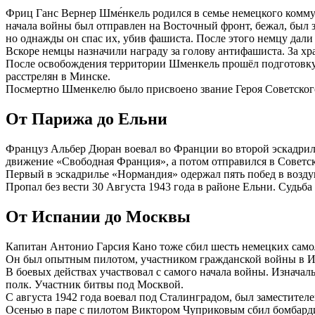
Фриц Ганс Вернер Шме́нкель родился в семье немецкого коммун
начала войны был отправлен на Восточный фронт, бежал, был 
но однажды он спас их, убив фашиста. После этого немцу дал
Вскоре немцы назначили награду за голову антифашиста. За 
После освобождения территории Шменкель прошёл подготовку, и
расстрелян в Минске.
Посмертно Шменкелю было присвоено звание Героя Советског
От Парижа до Ельни
Француз Альбер Дюран воевал во Франции во второй эскадрилье
движение «Свободная Франция», а потом отправился в Советс
Первый в эскадрилье «Нормандия» одержал пять побед в возду
Пропал без вести 30 Августа 1943 года в районе Ельни. Судьба
От Испании до Москвы
Капитан Антонио Гарсия Кано тоже сбил шесть немецких само
Он был опытным пилотом, участником гражданской войны в Исп
В боевых действах участвовал с самого начала войны. Изначал
полк. Участник битвы под Москвой.
С августа 1942 года воевал под Сталинградом, был заместител
Осенью в паре с пилотом Виктором Чуприковым сбил бомбарди