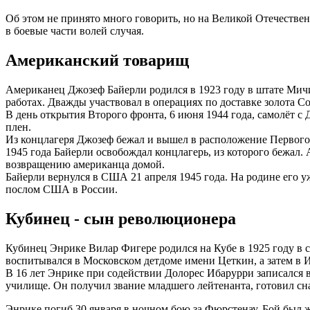
Об этом не принято много говорить, но на Великой Отечестве
в боевые части волей случая.
Американский товарищ
Американец Джозеф Байерли родился в 1923 году в штате Мич
работах. Дважды участвовал в операциях по доставке золота
В день открытия Второго фронта, 6 июня 1944 года, самолёт 
плен.
Из концлагеря Джозеф бежал и вышел в расположение Первого 
1945 года Байерли освобождал концлагерь, из которого бежал.
возвращению американца домой.
Байерли вернулся в США 21 апреля 1945 года. На родине его 
послом США в России.
Кубинец - сын революционера
Кубинец Энрике Вилар Фигере родился на Кубе в 1925 году в 
воспитывался в Московском детдоме имени Цеткин, а затем в
В 16 лет Энрике при содействии Долорес Ибарурри записался 
училище. Он получил звание младшего лейтенанта, готовил сна
Энрике погиб 30 января в ночном бою за Фюрстенау. Бой был же