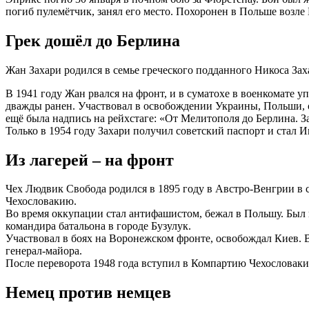
погиб пулемётчик, занял его место. Похоронен в Польше возле
Грек дошёл до Берлина
Жан Захари родился в семье греческого подданного Никоса За
В 1941 году Жан рвался на фронт, и в суматохе в военкомате 
дважды ранен. Участвовал в освобождении Украины, Польши, о
ещё была надпись на рейхстаге: «От Мелитополя до Берлина. З
Только в 1954 году Захари получил советский паспорт и стал 
Из лагерей – на фронт
Чех Людвик Свобода родился в 1895 году в Австро-Венгрии в се
Чехословакию.
Во время оккупации стал антифашистом, бежал в Польшу. Был и
командира батальона в городе Бузулук.
Участвовал в боях на Воронежском фронте, освобождал Киев. 
генерал-майора.
После переворота 1948 года вступил в Компартию Чехословакии.
Немец против немцев