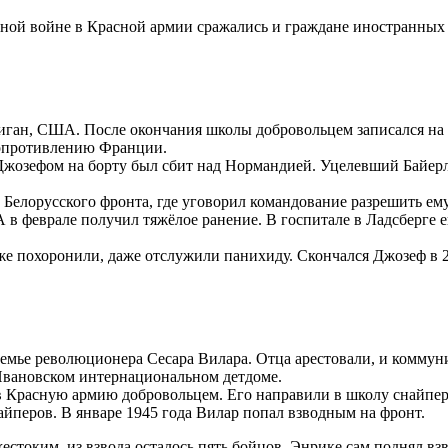
нной войне в Красной армии сражались и граждане иностранных г
иган, США. После окончания школы добровольцем записался на
 Сопротивлению Франции.
с Джозефом на борту был сбит над Нормандией. Уцелевший Байер
Белорусского фронта, где уговорил командование разрешить ем
 А в феврале получил тяжёлое ранение. В госпитале в Ладсберге
уже похоронили, даже отслужили панихиду. Скончался Джозеф в 
семье революционера Сесара Вилара. Отца арестовали, и коммун
 Ивановском интернационально
м детдоме.
в Красную армию добровольцем. Его направили в школу снайпер
йперов. В январе 1945 года Вилар попал взводным на фронт.
стоким, из взвода осталось пять бойцов. Энрике сам поднял взв