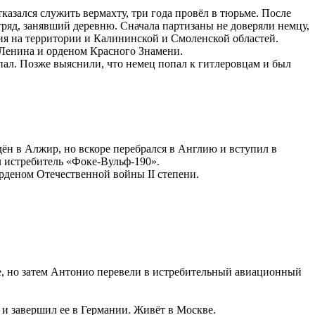
азался служить вермахту, три года провёл в тюрьме. После
ряд, занявший деревню. Сначала партизаны не доверяли немцу,
ия на территории и Калининской и Смоленской областей.
 Ленина и орденом Красного Знамени.
пал. Позже выяснили, что немец попал к гитлеровцам и был
дён в Алжир, но вскоре перебрался в Англию и вступил в
л истребитель «Фоке-Вульф-190»
.
рденом Отечественной войны II степени.
, но затем Антонио перевели в истребительный авиационный
и завершил ее в Германии. Живёт в Москве.