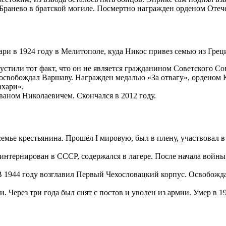
 Бранево в братской могиле. Посмертно награжден орденом Отеч
хари в 1924 году в Мелитополе, куда Никос привез семью из Гр
упустили тот факт, что он не является гражданином Советского
свобождал Варшаву. Награжден медалью «За отвагу», орденом К
ахари».
Иваном Николаевичем. Скончался в 2012 году.
мье крестьянина. Прошёл I мировую, был в плену, участвовал в 
нтернирован в СССР, содержался в лагере. После начала войны 
В 1944 году возглавил Первый Чехословацкий корпус. Освобожд
 Через три года был снят с постов и уволен из армии. Умер в 19