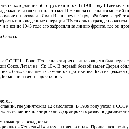
иста, который погиб от рук нацистов. В 1938 году Шменкель отк
задержан и заключен под стражу. Шменкеля спас партизанский от
и оружие и прозвали «Иван Иванычем». Отряд вёл боевые действ
храбрость и проведенные операции Шменкель награжден орденом
 в конце 1943 года его забросили за линию фронта, где он про
о Союза.
 GC III/ I в Бове. После перемирия с гитлеровцами был переве
кий Союз. Летал на «Як-1Б». В первый боевой вылет Дюран сби
шных боях. Сбил шесть самолетов противника. Был награжден о
 Дюрана неизвестна до сих пор.
летов.
ании, где уничтожил 12 самолётов. В 1939 году уехал в СССР.
ьно из испанцев планировали сформировать разведподразделе
ние
ем командира эскадрильи.
ровщик «Хенкель-11» и взял в плен экипаж. Прошел всю войну 