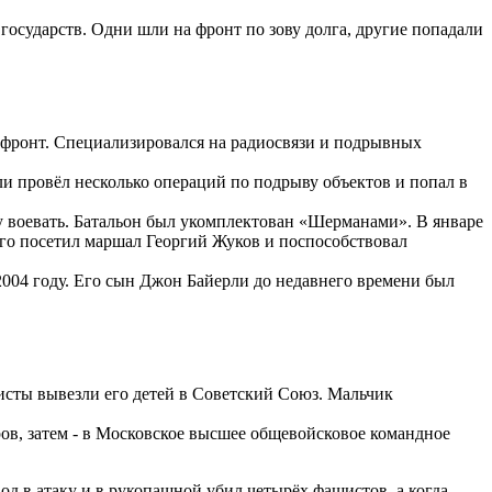
осударств. Одни шли на фронт по зову долга, другие попадали
 фронт. Специализировалс
я на радиосвязи и подрывных
ли провёл несколько операций по подрыву объектов и попал в
у воевать. Батальон был укомплектован «Шерманами». В январе
 его посетил маршал Георгий Жуков и поспособствовал
2004 году. Его сын Джон Байерли до недавнего времени был
исты вывезли его детей в Советский Союз. Мальчик
ов, затем - в Московское высшее общевойсковое командное
од в атаку и в рукопашной убил четырёх фашистов, а когда