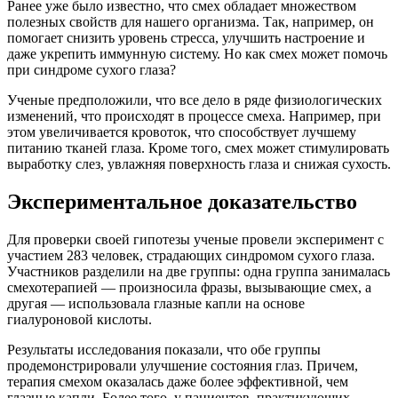
Ранее уже было известно, что смех обладает множеством
полезных свойств для нашего организма. Так, например, он
помогает снизить уровень стресса, улучшить настроение и
даже укрепить иммунную систему. Но как смех может помочь
при синдроме сухого глаза?
Ученые предположили, что все дело в ряде физиологических
изменений, что происходят в процессе смеха. Например, при
этом увеличивается кровоток, что способствует лучшему
питанию тканей глаза. Кроме того, смех может стимулировать
выработку слез, увлажняя поверхность глаза и снижая сухость.
Экспериментальное доказательство
Для проверки своей гипотезы ученые провели эксперимент с
участием 283 человек, страдающих синдромом сухого глаза.
Участников разделили на две группы: одна группа занималась
смехотерапией — произносила фразы, вызывающие смех, а
другая — использовала глазные капли на основе
гиалуроновой кислоты.
Результаты исследования показали, что обе группы
продемонстрировали улучшение состояния глаз. Причем,
терапия смехом оказалась даже более эффективной, чем
глазные капли. Более того, у пациентов, практикующих