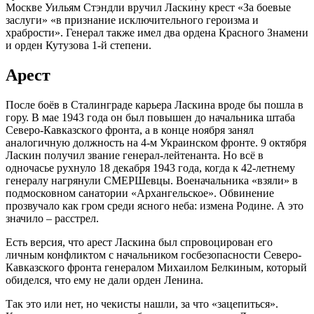
Москве Уильям Стэндли вручил Ласкину крест «За боевые
заслуги» «в признание исключительного героизма и
храбрости». Генерал также имел два ордена Красного Знамени
и орден Кутузова 1-й степени.
Арест
После боёв в Сталинграде карьера Ласкина вроде бы пошла в
гору. В мае 1943 года он был повышен до начальника штаба
Северо-Кавказского фронта, а в конце ноября занял
аналогичную должность на 4-м Украинском фронте. 9 октября
Ласкин получил звание генерал-лейтенанта. Но всё в
одночасье рухнуло 18 декабря 1943 года, когда к 42-летнему
генералу нагрянули СМЕРШевцы. Военачальника «взяли» в
подмосковном санатории «Архангельское». Обвинение
прозвучало как гром среди ясного неба: измена Родине. А это
значило – расстрел.
Есть версия, что арест Ласкина был спровоцирован его
личным конфликтом с начальником госбезопасности Северо-
Кавказского фронта генералом Михаилом Белкиным, который
обиделся, что ему не дали орден Ленина.
Так это или нет, но чекисты нашли, за что «зацепиться».