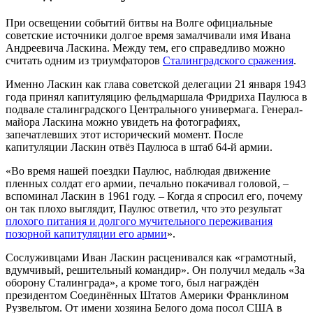
При освещении событий битвы на Волге официальные
советские источники долгое время замалчивали имя Ивана
Андреевича Ласкина. Между тем, его справедливо можно
считать одним из триумфаторов
Сталинградского сражения
.
Именно Ласкин как глава советской делегации 21 января 1943
года принял капитуляцию фельдмаршала Фридриха Паулюса в
подвале сталинградского Центрального универмага. Генерал-
майора Ласкина можно увидеть на фотографиях,
запечатлевших этот исторический момент. После
капитуляции Ласкин отвёз Паулюса в штаб 64-й армии.
«Во время нашей поездки Паулюс, наблюдая движение
пленных солдат его армии, печально покачивал головой, –
вспоминал Ласкин в 1961 году. – Когда я спросил его, почему
он так плохо выглядит, Паулюс ответил, что это результат
плохого питания и долгого мучительного переживания
позорной капитуляции его армии
».
Сослуживцами Иван Ласкин расценивался как «грамотный,
вдумчивый, решительный командир». Он получил медаль «За
оборону Сталинграда», а кроме того, был награждён
президентом Соединённых Штатов Америки Франклином
Рузвельтом. От имени хозяина Белого дома посол США в