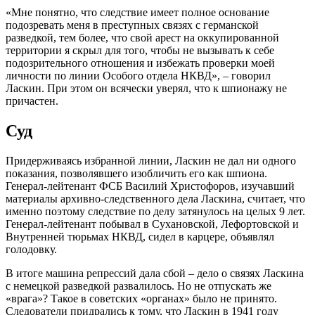
«Мне понятно, что следствие имеет полное основание
подозревать меня в преступных связях с германской
разведкой, тем более, что свой арест на оккупированной
территории я скрыл для того, чтобы не вызывать к себе
подозрительного отношения и избежать проверки моей
личности по линии Особого отдела НКВД», – говорил
Ласкин. При этом он всячески уверял, что к шпионажу не
причастен.
Суд
Придерживаясь избранной линии, Ласкин не дал ни одного
показания, позволявшего изобличить его как шпиона.
Генерал-лейтенант ФСБ Василий Христофоров, изучавший
материалы архивно-следственного дела Ласкина, считает, что
именно поэтому следствие по делу затянулось на целых 9 лет.
Генерал-лейтенант побывал в Сухановской, Лефортовской и
Внутренней тюрьмах НКВД, сидел в карцере, объявлял
голодовку.
В итоге машина репрессий дала сбой – дело о связях Ласкина
с немецкой разведкой развалилось. Но не отпускать же
«врага»? Такое в советских «органах» было не принято.
Следователи придрались к тому, что Ласкин в 1941 году