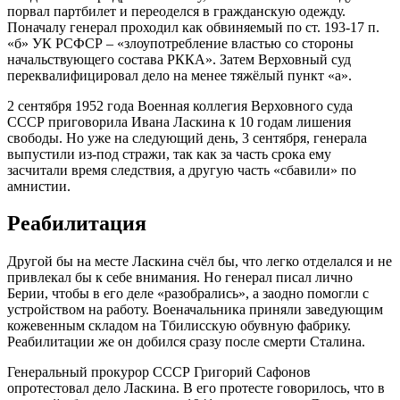
порвал партбилет и переоделся в гражданскую одежду.
Поначалу генерал проходил как обвиняемый по ст. 193-17 п.
«б» УК РСФСР – «злоупотребление властью со стороны
начальствующего состава РККА». Затем Верховный суд
переквалифицировал дело на менее тяжёлый пункт «а».
2 сентября 1952 года Военная коллегия Верховного суда
СССР приговорила Ивана Ласкина к 10 годам лишения
свободы. Но уже на следующий день, 3 сентября, генерала
выпустили из-под стражи, так как за часть срока ему
засчитали время следствия, а другую часть «сбавили» по
амнистии.
Реабилитация
Другой бы на месте Ласкина счёл бы, что легко отделался и не
привлекал бы к себе внимания. Но генерал писал лично
Берии, чтобы в его деле «разобрались», а заодно помогли с
устройством на работу. Военачальника приняли заведующим
кожевенным складом на Тбилисскую обувную фабрику.
Реабилитации же он добился сразу после смерти Сталина.
Генеральный прокурор СССР Григорий Сафонов
опротестовал дело Ласкина. В его протесте говорилось, что в