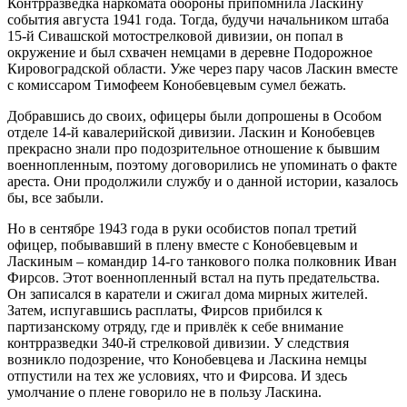
Контрразведка наркомата обороны припомнила Ласкину
события августа 1941 года. Тогда, будучи начальником штаба
15-й Сивашской мотострелковой дивизии, он попал в
окружение и был схвачен немцами в деревне Подорожное
Кировоградской области. Уже через пару часов Ласкин вместе
с комиссаром Тимофеем Конобевцевым сумел бежать.
Добравшись до своих, офицеры были допрошены в Особом
отделе 14-й кавалерийской дивизии. Ласкин и Конобевцев
прекрасно знали про подозрительное отношение к бывшим
военнопленным, поэтому договорились не упоминать о факте
ареста. Они продолжили службу и о данной истории, казалось
бы, все забыли.
Но в сентябре 1943 года в руки особистов попал третий
офицер, побывавший в плену вместе с Конобевцевым и
Ласкиным – командир 14-го танкового полка полковник Иван
Фирсов. Этот военнопленный встал на путь предательства.
Он записался в каратели и сжигал дома мирных жителей.
Затем, испугавшись расплаты, Фирсов прибился к
партизанскому отряду, где и привлёк к себе внимание
контрразведки 340-й стрелковой дивизии. У следствия
возникло подозрение, что Конобевцева и Ласкина немцы
отпустили на тех же условиях, что и Фирсова. И здесь
умолчание о плене говорило не в пользу Ласкина.