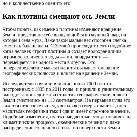
но и количественно оценить его.
Как плотины смещают ось Земли
Чтобы понять, как именно плотины изменяют вращение
Земли, представьте себе вращающийся воздушный шар, на
который села муха. Даже такой малый вес способен слегка
сместить баланс шара. С Землей происходит нечто подобное:
когда человек строит плотины и создает водохранилища,
огромное количество воды — миллиарды тонн —
перемещается из одного места в другое. Это
перераспределение массы планеты вызывает смещение
географических полюсов и влияет на вращение Земли.
Исследователи изучили влияние почти 7000 плотин,
построенных с 1835 по 2011 годы, и пришли к удивительному
выводу: за последние два столетия географические полюса
Земли сместились на 113 сантиметров. На первый взгляд это
кажется незначительным, учитывая размеры планеты, но в
масштабах геофизики такой сдвиг имеет огромное значение.
Подобные изменения, пусть и медленные, могут повлиять на
климатические процессы, океанические течения и даже
распределение солнечного тепла по поверхности Земли.