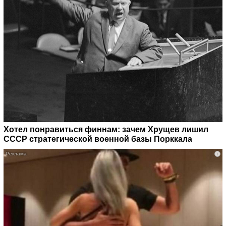
Хотел понравиться финнам: зачем Хрущев лишил
СССР стратегической военной базы Порккала
i