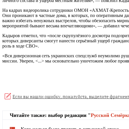
личного состава и ущерба местным жителям», — пояснил Кады
На кадрах видеоролика сотрудники ОМОН «АХМАТ-Крепость» 
Они проникают в частные дома, в которых, по оперативным д
важно избегать ненужных выстрелов, чтобы обезопасить мирны
мероприятий бывают весьма впечатляющими», — добавил чече
Кадыров отметил, что «после скрупулёзного досмотра подозри
которых диверсанты смогут нанести серьёзный ущерб граждан
роль в ходе СВО».
«Вся диверсионная сеть украинских спецслужб неумолимо руш
миссии. Уверен, <...> мы основательно уничтожим любое проя
Читайте также: выбор редакции "
Русской Cемёрк
Кого нельзя было трогать в штыковой атаке