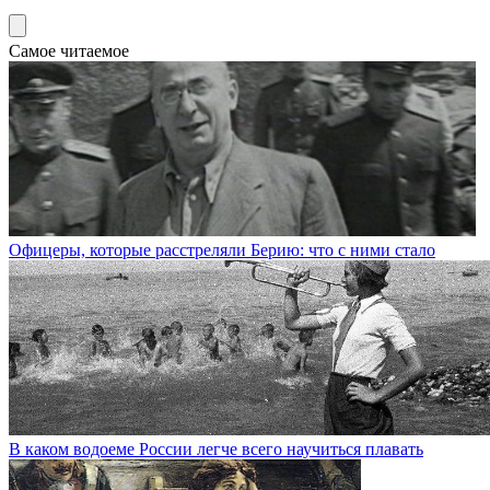
Самое читаемое
Офицеры, которые расстреляли Берию: что с ними стало
В каком водоеме России легче всего научиться плавать