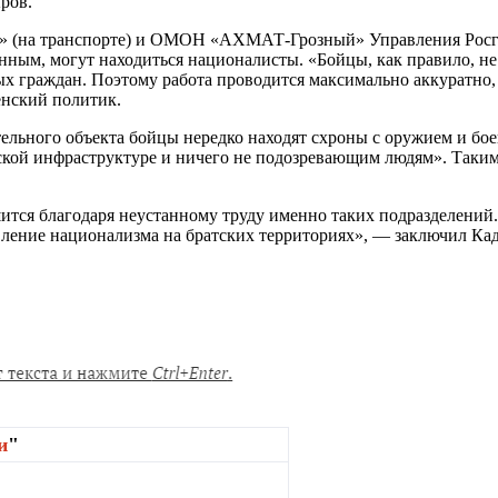
ров.
(на транспорте) и ОМОН «АХМАТ-Грозный» Управления Росгва
анным, могут находиться националисты. «Бойцы, как правило, 
х граждан. Поэтому работа проводится максимально аккуратно, 
нский политик.
тельного объекта бойцы нередко находят схроны с оружием и б
ской инфраструктуре и ничего не подозревающим людям». Таки
ится благодаря неустанному труду именно таких подразделений
вление национализма на братских территориях», — заключил Ка
и
"