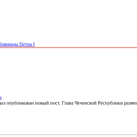
бовницы Петра I
а
 был опубликован новый пост. Глава Чеченской Республики разме