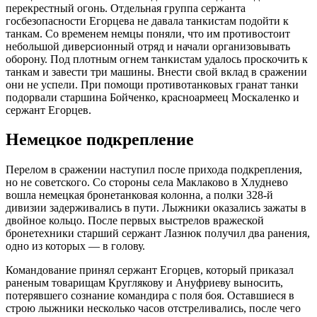
перекрестный огонь. Отдельная группа сержанта
госбезопасности Егорцева не давала танкистам подойти к
танкам. Со временем немцы поняли, что им противостоит
небольшой диверсионный отряд и начали организовывать
оборону. Под плотным огнем танкистам удалось проскочить к
танкам и завести три машины. Внести свой вклад в сражении
они не успели. При помощи противотанковых гранат танки
подорвали старшина Бойченко, красноармеец Москаленко и
сержант Егорцев.
Немецкое подкрепление
Перелом в сражении наступил после прихода подкрепления,
но не советского. Со стороны села Маклаково в Хлуднево
вошла немецкая бронетанковая колонна, а полки 328-й
дивизии задерживались в пути. Лыжники оказались зажаты в
двойное кольцо. После первых выстрелов вражеской
бронетехники старший сержант Лазнюк получил два ранения,
одно из которых — в голову.
Командование принял сержант Егорцев, который приказал
раненым товарищам Круглякову и Ануфриеву выносить,
потерявшего сознание командира с поля боя. Оставшиеся в
строю лыжники несколько часов отстреливались, после чего