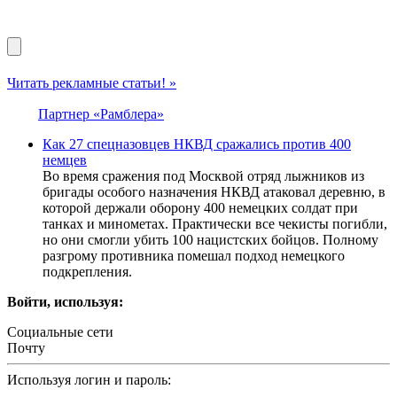
Читать рекламные статьи! »
Партнер «Рамблера»
Как 27 спецназовцев НКВД сражались против 400
немцев
Во время сражения под Москвой отряд лыжников из
бригады особого назначения НКВД атаковал деревню, в
которой держали оборону 400 немецких солдат при
танках и минометах. Практически все чекисты погибли,
но они смогли убить 100 нацистских бойцов. Полному
разгрому противника помешал подход немецкого
подкрепления.
Войти, используя:
Социальные сети
Почту
Используя логин и пароль: