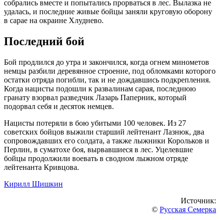
собрались вместе и попытались прорваться в лес. Вылазка не
удалась, и последние живые бойцы заняли круговую оборону
в сарае на окраине Хлуднево.
Последний бой
Бой продлился до утра и закончился, когда огнем минометов
немцы разбили деревянное строение, под обломками которого
остатки отряда погибли, так и не дождавшись подкрепления.
Когда нацисты подошли к развалинам сарая, последнюю
гранату взорвал разведчик Лазарь Паперник, который
подорвал себя и десяток немцев.
Нацисты потеряли в бою убитыми 100 человек. Из 27
советских бойцов выжили старший лейтенант Лазнюк, два
сопровождавших его солдата, а также лыжники Корольков и
Перлин, в суматохе боя, вырвавшиеся в лес. Уцелевшие
бойцы продолжили воевать в сводном лыжном отряде
лейтенанта Кривцова.
Кирилл Шишкин
Источник:
©
Русская Семерка