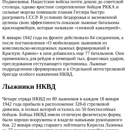
Подмосковья. Нацистские войска почти дошли до советской
столицы, однако яростное сопротивление бойцов РККА и
сильные морозы помешали планам Гитлера быстро
разгромить СССР. В условиях бездорожья и заснеженной
целины свою эффективность показали лыжные батальоны
красноармейцев, которые называли «снежной кавалерией».
К январю 1942 года на фронте действовало 84 соединения, а
после постановления «О мобилизации лыжников из
комсомольско-молодежных лыжных формирований в
Красную Армию» к ним добавилось еще 77 батальонов. Они
применялись для рейдов в немецкий тыл, фланговых ударов,
преследования отступающего противника. Лыжные
подразделения сформировали и в Отдельной мотострелковой
бригаде особого назначения НКВД.
Лыжники НКВД
Четыре отряда НКВД по 80 лыжников в каждом 18 января
1942 года прибыли в расположение 328-й стрелковой
дивизии, в полках которой осталось по 50 боеспособных
бойцов. Бойцы НКВД имели отличную физическую форму,
были хорошо вооружены и владели навыками рукопашного
боя. 22 января отряд старшего лейтенанта Кирилла Лазнюка