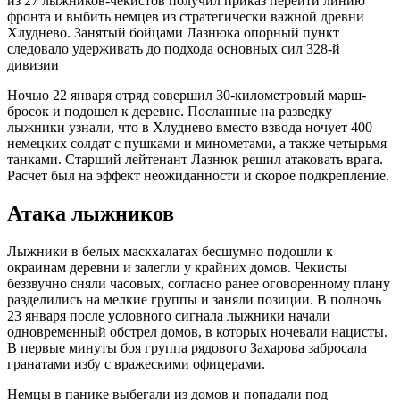
из 27 лыжников-чекистов получил приказ перейти линию
фронта и выбить немцев из стратегически важной древни
Хлуднево. Занятый бойцами Лазнюка опорный пункт
следовало удерживать до подхода основных сил 328-й
дивизии
Ночью 22 января отряд совершил 30-километровый марш-
бросок и подошел к деревне. Посланные на разведку
лыжники узнали, что в Хлуднево вместо взвода ночует 400
немецких солдат с пушками и минометами, а также четырьмя
танками. Старший лейтенант Лазнюк решил атаковать врага.
Расчет был на эффект неожиданности и скорое подкрепление.
Атака лыжников
Лыжники в белых маскхалатах бесшумно подошли к
окраинам деревни и залегли у крайних домов. Чекисты
беззвучно сняли часовых, согласно ранее оговоренному плану
разделились на мелкие группы и заняли позиции. В полночь
23 января после условного сигнала лыжники начали
одновременный обстрел домов, в которых ночевали нацисты.
В первые минуты боя группа рядового Захарова забросала
гранатами избу с вражескими офицерами.
Немцы в панике выбегали из домов и попадали под